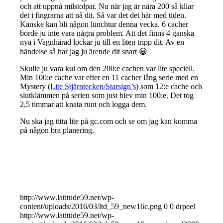
och att uppnå milstolpar. Nu när jag är nära 200 så kliar
det i fingrarna att nå dit. Så var det det här med tiden.
Kanske kan bli någon lunchtur denna vecka. 6 cacher
borde ju inte vara några problem. Att det finns 4 ganska
nya i Vagnhärad lockar ju till en liten tripp dit. Av en
händelse så har jag ju ärende dit snart 😀
Skulle ju vara kul om den 200:e cachen var lite speciell.
Min 100:e cache var efter en 11 cacher lång serie med en
Mystery (
Lite Stjärntecken/Starsign’s
) som 12:e cache och
slutklämmen på serien som just blev min 100:e. Det tog
2,5 timmar att knata runt och logga dem.
Nu ska jag titta lite på gc.com och se om jag kan komma
på någon bra planering.
http://www.latitude59.net/wp-
content/uploads/2016/03/ltd_59_new16c.png
0
0
drpeel
http://www.latitude59.net/wp-