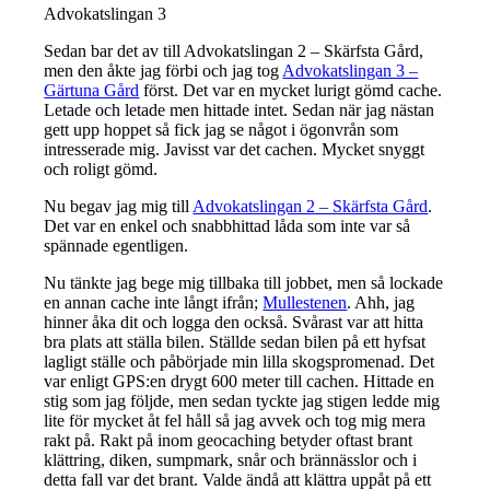
Advokatslingan 3
Sedan bar det av till Advokatslingan 2 – Skärfsta Gård,
men den åkte jag förbi och jag tog
Advokatslingan 3 –
Gärtuna Gård
först. Det var en mycket lurigt gömd cache.
Letade och letade men hittade intet. Sedan när jag nästan
gett upp hoppet så fick jag se något i ögonvrån som
intresserade mig. Javisst var det cachen. Mycket snyggt
och roligt gömd.
Nu begav jag mig till
Advokatslingan 2 – Skärfsta Gård
.
Det var en enkel och snabbhittad låda som inte var så
spännade egentligen.
Nu tänkte jag bege mig tillbaka till jobbet, men så lockade
en annan cache inte långt ifrån;
Mullestenen
. Ahh, jag
hinner åka dit och logga den också. Svårast var att hitta
bra plats att ställa bilen. Ställde sedan bilen på ett hyfsat
lagligt ställe och påbörjade min lilla skogspromenad. Det
var enligt GPS:en drygt 600 meter till cachen. Hittade en
stig som jag följde, men sedan tyckte jag stigen ledde mig
lite för mycket åt fel håll så jag avvek och tog mig mera
rakt på. Rakt på inom geocaching betyder oftast brant
klättring, diken, sumpmark, snår och brännässlor och i
detta fall var det brant. Valde ändå att klättra uppåt på ett