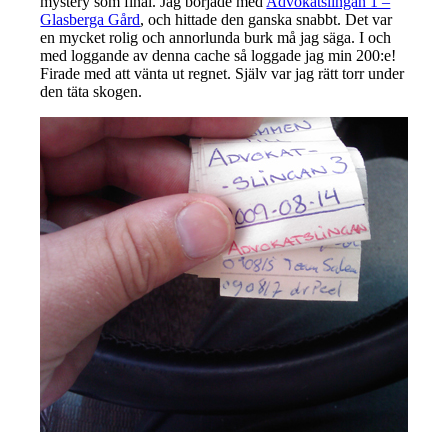
mystery som final. Jag började med
Advokatslingan 1 –
Glasberga Gård
, och hittade den ganska snabbt. Det var
en mycket rolig och annorlunda burk må jag säga. I och
med loggande av denna cache så loggade jag min 200:e!
Firade med att vänta ut regnet. Själv var jag rätt torr under
den täta skogen.