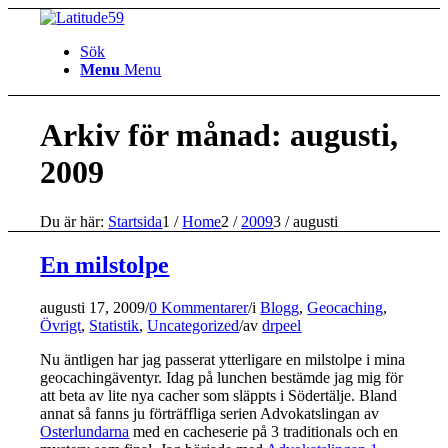
Sök
Menu
Menu
Arkiv för månad: augusti,
2009
Du är här:
Startsida
1
/
Home
2
/
2009
3
/
augusti
En milstolpe
augusti 17, 2009
/
0 Kommentarer
/
i
Blogg
,
Geocaching
,
Övrigt
,
Statistik
,
Uncategorized
/
av
drpeel
Nu äntligen har jag passerat ytterligare en milstolpe i mina
geocachingäventyr. Idag på lunchen bestämde jag mig för
att beta av lite nya cacher som släppts i Södertälje. Bland
annat så fanns ju förträffliga serien Advokatslingan av
Osterlundarna
med en cacheserie på 3 traditionals och en