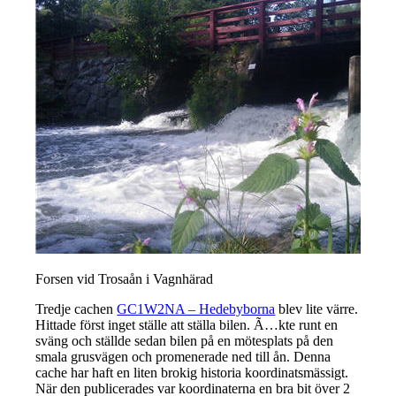
Forsen vid Trosaån i Vagnhärad
Tredje cachen
GC1W2NA – Hedebyborna
blev lite värre.
Hittade först inget ställe att ställa bilen. Ã…kte runt en
sväng och ställde sedan bilen på en mötesplats på den
smala grusvägen och promenerade ned till ån. Denna
cache har haft en liten brokig historia koordinatsmässigt.
När den publicerades var koordinaterna en bra bit över 2