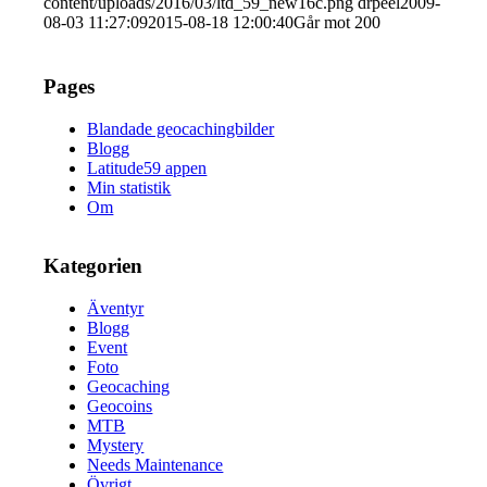
content/uploads/2016/03/ltd_59_new16c.png
drpeel
2009-
08-03 11:27:09
2015-08-18 12:00:40
Går mot 200
Pages
Blandade geocachingbilder
Blogg
Latitude59 appen
Min statistik
Om
Kategorien
Äventyr
Blogg
Event
Foto
Geocaching
Geocoins
MTB
Mystery
Needs Maintenance
Övrigt