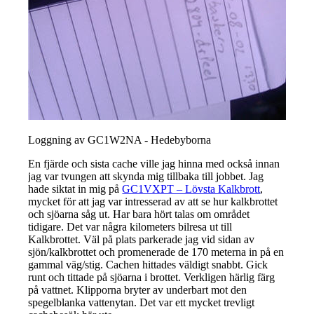
Loggning av GC1W2NA - Hedebyborna
En fjärde och sista cache ville jag hinna med också innan
jag var tvungen att skynda mig tillbaka till jobbet. Jag
hade siktat in mig på
GC1VXPT – Lövsta Kalkbrott
,
mycket för att jag var intresserad av att se hur kalkbrottet
och sjöarna såg ut. Har bara hört talas om området
tidigare. Det var några kilometers bilresa ut till
Kalkbrottet. Väl på plats parkerade jag vid sidan av
sjön/kalkbrottet och promenerade de 170 meterna in på en
gammal väg/stig. Cachen hittades väldigt snabbt. Gick
runt och tittade på sjöarna i brottet. Verkligen härlig färg
på vattnet. Klipporna bryter av underbart mot den
spegelblanka vattenytan. Det var ett mycket trevligt