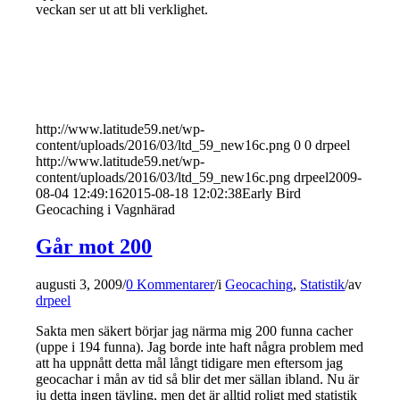
veckan ser ut att bli verklighet.
http://www.latitude59.net/wp-
content/uploads/2016/03/ltd_59_new16c.png
0
0
drpeel
http://www.latitude59.net/wp-
content/uploads/2016/03/ltd_59_new16c.png
drpeel
2009-
08-04 12:49:16
2015-08-18 12:02:38
Early Bird
Geocaching i Vagnhärad
Går mot 200
augusti 3, 2009
/
0 Kommentarer
/
i
Geocaching
,
Statistik
/
av
drpeel
Sakta men säkert börjar jag närma mig 200 funna cacher
(uppe i 194 funna). Jag borde inte haft några problem med
att ha uppnått detta mål långt tidigare men eftersom jag
geocachar i mån av tid så blir det mer sällan ibland. Nu är
ju detta ingen tävling, men det är alltid roligt med statistik