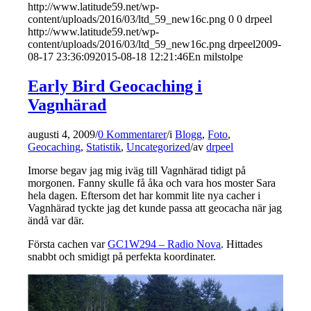
http://www.latitude59.net/wp-
content/uploads/2016/03/ltd_59_new16c.png
0
0
drpeel
http://www.latitude59.net/wp-
content/uploads/2016/03/ltd_59_new16c.png
drpeel
2009-
08-17 23:36:09
2015-08-18 12:21:46
En milstolpe
Early Bird Geocaching i
Vagnhärad
augusti 4, 2009
/
0 Kommentarer
/
i
Blogg
,
Foto
,
Geocaching
,
Statistik
,
Uncategorized
/
av
drpeel
Imorse begav jag mig iväg till Vagnhärad tidigt på
morgonen. Fanny skulle få åka och vara hos moster Sara
hela dagen. Eftersom det har kommit lite nya cacher i
Vagnhärad tyckte jag det kunde passa att geocacha när jag
ändå var där.
Första cachen var
GC1W294 – Radio Nova
. Hittades
snabbt och smidigt på perfekta koordinater.