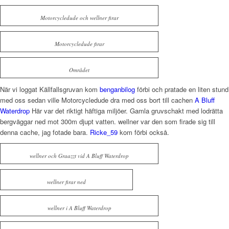
Motorcycledude och wellner firar
Motorcycledude firar
Området
När vi loggat Källfallsgruvan kom
benganbilog
förbi och pratade en liten stund
med oss sedan ville Motorcycledude dra med oss bort till cachen
A Bluff
Waterdrop
Här var det riktigt häftiga miljöer. Gamla gruvschakt med lodrätta
bergväggar ned mot 300m djupt vatten. wellner var den som firade sig till
denna cache, jag fotade bara.
Ricke_59
kom förbi också.
wellner och Graazzt vid A Bluff Waterdrop
wellner firar ned
wellner i A Bluff Waterdrop