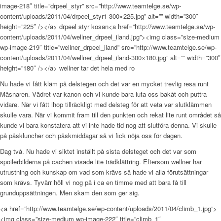
image-218″ title=”drpeel_styr” src=”http://www.teamtelge.se/wp-
content/uploads/2011/04/drpeel_styr1-300×225.jpg” alt=”” width=”300″
height=”225″ /></a> drpeel styr kosan<a href=”http://www.teamtelge.se/wp-
content/uploads/2011/04/wellner_drpeel_iland.jpg”><img class=”size-medium
wp-image-219″ title=”wellner_drpeel_iland” src=”http://www.teamtelge.se/wp-
content/uploads/2011/04/wellner_drpeel_iland-300×180.jpg” alt=”” width=”300″
height=”180″ /></a> wellner tar det hela med ro
Nu hade vi fått kläm på delstegen och det var en mycket trevlig resa runt
Måsnaren. Vädret var kanon och vi kunde bara luta oss bakåt och puttra
vidare. När vi fått ihop tillräckligt med delsteg för att veta var slutklämmen
skulle vara. När vi kommit fram till den punkten och rekat lite runt området så
kunde vi bara konstatera att vi inte hade tid nog att slutföra denna. Vi skulle
på påskluncher och påskmiddagar så vi fick nöja oss för dagen.
Dag två. Nu hade vi siktet inställt på sista delsteget och det var som
spoilerbilderna på cachen visade lite trädklättring. Eftersom wellner har
utrustning och kunskap om vad som krävs så hade vi alla förutsättningar
som krävs. Tyvärr höll vi nog på i ca en timme med att bara få till
grunduppsättningen. Men skam den som ger sig.
<a href=”http://www.teamtelge.se/wp-content/uploads/2011/04/climb_1.jpg”>
<img class=”size-medium wp-image-222″ title=”climb_1″