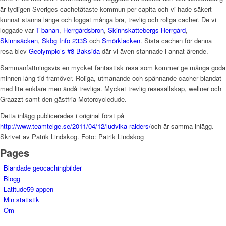
är tydligen Sveriges cachetätaste kommun per capita och vi hade säkert
kunnat stanna länge och loggat många bra, trevlig och roliga cacher. De vi
loggade var
T-banan
,
Herrgårdsbron
,
Skinnskattebergs Herrgård
,
Skinnsäcken
,
Skbg Info 233S
och
Smörklacken
. Sista cachen för denna
resa blev
Geolympic’s #8 Baksida
där vi även stannade i annat ärende.
Sammanfattningsvis en mycket fantastisk resa som kommer ge många goda
minnen lång tid framöver. Roliga, utmanande och spännande cacher blandat
med lite enklare men ändå trevliga. Mycket trevlig resesällskap, wellner och
Graazzt samt den gästfria Motorcycledude.
Detta inlägg publicerades i original först på
http://www.teamtelge.se/2011/04/12/ludvika-raiders/
och är samma inlägg.
Skrivet av Patrik Lindskog. Foto: Patrik Lindskog
Pages
Blandade geocachingbilder
Blogg
Latitude59 appen
Min statistik
Om