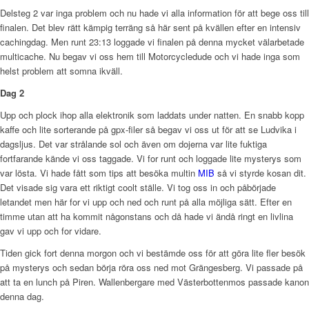
Delsteg 2 var inga problem och nu hade vi alla information för att bege oss till
finalen. Det blev rätt kämpig terräng så här sent på kvällen efter en intensiv
cachingdag. Men runt 23:13 loggade vi finalen på denna mycket välarbetade
multicache. Nu begav vi oss hem till Motorcycledude och vi hade inga som
helst problem att somna ikväll.
Dag 2
Upp och plock ihop alla elektronik som laddats under natten. En snabb kopp
kaffe och lite sorterande på gpx-filer så begav vi oss ut för att se Ludvika i
dagsljus. Det var strålande sol och även om dojerna var lite fuktiga
fortfarande kände vi oss taggade. Vi for runt och loggade lite mysterys som
var lösta. Vi hade fått som tips att besöka multin
MIB
så vi styrde kosan dit.
Det visade sig vara ett riktigt coolt ställe. Vi tog oss in och påbörjade
letandet men här for vi upp och ned och runt på alla möjliga sätt. Efter en
timme utan att ha kommit någonstans och då hade vi ändå ringt en livlina
gav vi upp och for vidare.
Tiden gick fort denna morgon och vi bestämde oss för att göra lite fler besök
på mysterys och sedan börja röra oss ned mot Grängesberg. Vi passade på
att ta en lunch på Piren. Wallenbergare med Västerbottenmos passade kanon
denna dag.