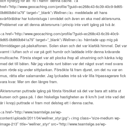
och flytetyg för att ”ro i hamn” denna cache. <a
href=”http://www.geocaching.com/profile/?guid=ec268c43-6c39-40c9-9d65-
0b860b841a79″ target=”_blank”>Wellner</a> meddelade att hans
svärföräldrar har kolonistuga i området och även en eka med aktersnurra.
Problemet var att denna aktersnurra i princip inte varit igång på två år.
<a href=”http://www.geocaching.com/profile/?guid=ec268c43-6c39-40c9-
9d65-0b860b841a79″ target=”_blank”>Wellner</a> hämtade upp mig på
förmiddagen på påskaftonen. Solen sken och det var klarblå himmel. Det var
varmt i luften och vi var på gott humör och laddade inför denna krävande
multicache. Första steget var att plocka ihop all utrustning och kånka iväg
med det till båten. När jag vände runt båten var det något svart med svans
som rörde sig under sittplankan. Försökte få fram djuret, om det nu var en
mus, råtta eller salamander. Jag lyckades inte så vår lilla fripassagerare fick
vara kvar. Mer om den längre fram.
Aktersnurran puttrade igång på första försöket så det var bara att sätta ut
kursen och gasa på. I den hiskeliga hastigheten av 8 km/h (vet inte vad det
är i knop) puttrade vi fram mot delsteg ett i denna cache.
<a href=”http://www.teamtelge.se/wp-
content/uploads/2011/04/wellner_styr.jpg”><img class=”size-medium wp-
image-213″ title=”wellner_styr” src=”http://www.teamtelge.se/wp-