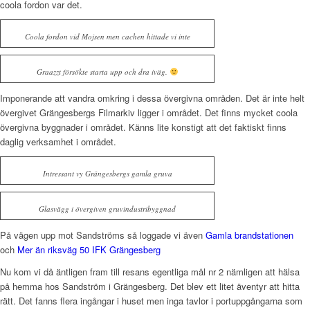
coola fordon var det.
Coola fordon vid Mojsen men cachen hittade vi inte
Graazzt försökte starta upp och dra iväg.
Imponerande att vandra omkring i dessa övergivna områden. Det är inte helt
övergivet Grängesbergs Filmarkiv ligger i området. Det finns mycket coola
övergivna byggnader i området. Känns lite konstigt att det faktiskt finns
daglig verksamhet i området.
Intressant vy Grängesbergs gamla gruva
Glasvägg i övergiven gruvindustribyggnad
På vägen upp mot Sandströms så loggade vi även
Gamla brandstationen
och
Mer än riksväg 50 IFK Grängesberg
Nu kom vi då äntligen fram till resans egentliga mål nr 2 nämligen att hälsa
på hemma hos Sandström i Grängesberg. Det blev ett litet äventyr att hitta
rätt. Det fanns flera ingångar i huset men inga tavlor i portuppgångarna som