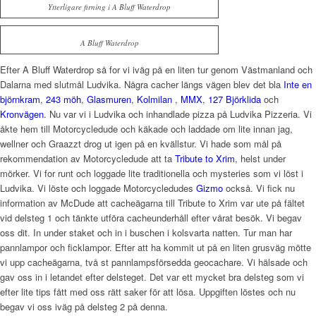
Ytterligare firning i A Bluff Waterdrop
A Bluff Waterdrop
Efter A Bluff Waterdrop så for vi iväg på en liten tur genom Västmanland och
Dalarna med slutmål Ludvika. Några cacher längs vägen blev det bla
Inte en
björnkram
,
243 möh
,
Glasmuren
,
Kolmilan
,
MMX
,
127 Björklida
och
Kronvägen
. Nu var vi i Ludvika och inhandlade pizza på Ludvika Pizzeria. Vi
åkte hem till Motorcycledude och käkade och laddade om lite innan jag,
wellner och Graazzt drog ut igen på en kvällstur. Vi hade som mål på
rekommendation av Motorcycledude att ta
Tribute to Xrim
, helst under
mörker. Vi for runt och loggade lite traditionella och mysteries som vi löst i
Ludvika. Vi löste och loggade Motorcycledudes
Gizmo
också. Vi fick nu
information av McDude att cacheägarna till Tribute to Xrim var ute på fältet
vid delsteg 1 och tänkte utföra cacheunderhåll efter vårat besök. Vi begav
oss dit. In under staket och in i buschen i kolsvarta natten. Tur man har
pannlampor och ficklampor. Efter att ha kommit ut på en liten grusväg mötte
vi upp cacheägarna, två st pannlampsförsedda geocachare. Vi hälsade och
gav oss in i letandet efter delsteget. Det var ett mycket bra delsteg som vi
efter lite tips fått med oss rätt saker för att lösa. Uppgiften löstes och nu
begav vi oss iväg på delsteg 2 på denna.