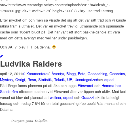
src=”http://www.teamtelge.se/wp-content/uploads/2011/04/climb_1-
179×300.jpg” alt=”” width=”179″ height=”300″ /></a> Lite trädklättring
Efter mycket om och men så visade det sig att det var rätt träd och vi kunde
räkna fram slutmålet. Det var en mycket trevlig, utmanande och spännande
cache som 10cent bjudit på. Det har varit ett stort påskhelgsnöje att vara
med om detta äventyr med wellner under påskhelgen.
Och JA! vi blev FTF på denna.
Ludvika Raiders
april 12, 2011
/
0 Kommentarer
/
i
Äventyr
,
Blogg
,
Foto
,
Geocaching
,
Geocoins
,
Mystery
,
Övrigt
,
Resa
,
Statistik
,
Teknik
,
UE
,
Uncategorized
/
av
drpeel
Rätt länge fanns planerna på att åka och logga
Försvaret
och
Hemma hos
Sandström
eftersom cachen vid Försvaret åter var öppen och aktiv. Med kort
varsel så blev det planerat att
wellner
,
drpeel
och
Graazzt
skulle ta ledigt
torsdag och fredag 7-8/4 för en total geocachingtripp uppåt Västmanland och
Dalarna.
Övergiven gruva, Källfallen