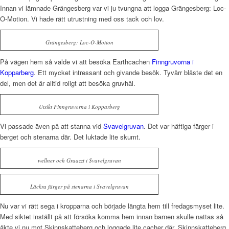
Innan vi lämnade Grängesberg var vi ju tvungna att logga Grängesberg: Loc-
O-Motion. Vi hade rätt utrustning med oss tack och lov.
Grängesberg: Loc-O-Motion
På vägen hem så valde vi att besöka Earthcachen
Finngruvorna i
Kopparberg
. Ett mycket intressant och givande besök. Tyvärr blåste det en
del, men det är alltid roligt att besöka gruvhål.
Utsikt Finngruvorna i Kopparberg
Vi passade även på att stanna vid
Svavelgruvan
. Det var häftiga färger i
berget och stenarna där. Det luktade lite skumt.
wellner och Graazzt i Svavelgruvan
Läckra färger på stenarna i Svavelgruvan
Nu var vi rätt sega i kropparna och började längta hem till fredagsmyset lite.
Med siktet inställt på att försöka komma hem innan barnen skulle nattas så
åkte vi nu mot Skinnskatteberg och loggade lite cacher där. Skinnskatteberg