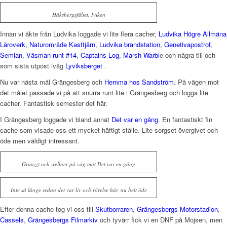
Håksbergsfältet, Iviken
Innan vi åkte från Ludvika loggade vi lite flera cacher,
Ludvika Högre Allmäna
Läroverk
,
Naturområde Kasttjärn
,
Ludvika brandstation
,
Genetivapostrof
,
Semlan
,
Väsman runt #14
,
Captains Log
,
Marsh Warbl
e och några till och
som sista utpost iväg
Lyviksberget
.
Nu var nästa mål Grängesberg och
Hemma hos Sandström
. På vägen mot
det målet passade vi på att snurra runt lite i Grängesberg och logga lite
cacher. Fantastisk semester det här.
I Grängesberg loggade vi bland annat
Det var en gång
. En fantastiskt fin
cache som visade oss ett mycket häftigt ställe. Lite sorgset övergivet och
öde men väldigt intressant.
Graazzt och wellner på väg mot Det var en gång
Inte så länge sedan det var liv och rörelse här, nu helt öde
Efter denna cache tog vi oss till
Skutborraren
,
Grängesbergs Motorstadion
,
Cassels
,
Grängesbergs Filmarkiv
och tyvärr fick vi en DNF på Mojsen, men