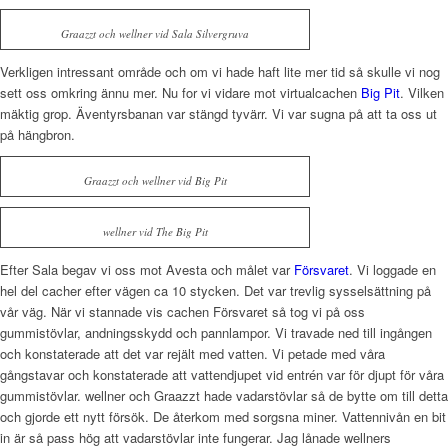
Graazzt och wellner vid Sala Silvergruva
Verkligen intressant område och om vi hade haft lite mer tid så skulle vi nog
sett oss omkring ännu mer. Nu for vi vidare mot virtualcachen
Big Pit
. Vilken
mäktig grop. Äventyrsbanan var stängd tyvärr. Vi var sugna på att ta oss ut
på hängbron.
Graazzt och wellner vid Big Pit
wellner vid The Big Pit
Efter Sala begav vi oss mot Avesta och målet var
Försvaret
. Vi loggade en
hel del cacher efter vägen ca 10 stycken. Det var trevlig sysselsättning på
vår väg. När vi stannade vis cachen Försvaret så tog vi på oss
gummistövlar, andningsskydd och pannlampor. Vi travade ned till ingången
och konstaterade att det var rejält med vatten. Vi petade med våra
gångstavar och konstaterade att vattendjupet vid entrén var för djupt för våra
gummistövlar. wellner och Graazzt hade vadarstövlar så de bytte om till detta
och gjorde ett nytt försök. De återkom med sorgsna miner. Vattennivån en bit
in är så pass hög att vadarstövlar inte fungerar. Jag lånade wellners