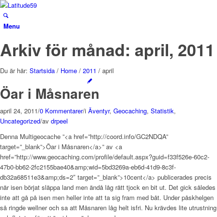
Menu
Arkiv för månad: april, 2011
Du är här:
Startsida
/
Home
/
2011
/
april
Öar i Måsnaren
april 24, 2011
/
0 Kommentarer
/
i
Äventyr
,
Geocaching
,
Statistik
,
Uncategorized
/
av
drpeel
Denna Multigeocache ”<a href=”http://coord.info/GC2NDQA”
target=”_blank”>Öar i Måsnaren</a>” av <a
href=”http://www.geocaching.com/profile/default.aspx?guid=f33f526e-60c2-
47b0-bb62-2fc2155bae40&amp;wid=5bd3269a-eb6d-41d9-8c3f-
db32a68511e3&amp;ds=2″ target=”_blank”>10cent</a> publicerades precis
när isen börjat släppa land men ändå låg rätt tjock en bit ut. Det gick således
inte att gå på isen men heller inte att ta sig fram med båt. Under påskhelgen
så ringde wellner och sa att Måsnaren låg helt isfri. Nu krävdes lite utrustning