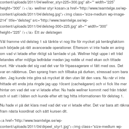
content/uploads/2011/04/wellner_styr-225×300.jpg” alt=”” width=”225″
height=”300″ /></a> wellner styr kosan<a href=”http://www.teamtelge.se/wp-
content/uploads/2011/04/delsteg.jpg”><img class=”size-medium wp-image-
214″ title=”delsteg” src=”http://www.teamtelge.se/wp-
content/uploads/2011/04/delsteg-300×225.jpg” alt=”” width=”300″
height=”225″ /></a> Ett av delstegen
Väl framme vid delsteg 1 så tänkte vi nog lite för mycket på terrängfaktorn
och började på rätt avancerade operationer. Eftersom vi inte hade en aning
om vad vi letade efter riktigt så famlade vi på. Wellner högt uppe i ett träd
letandes efter möjliga ledtrådar medan jag rodde ut med ekan och tittade
runt. Här visade det sig vad det var för fripassagerare vi fått med oss. Det
var en näbbmus. Den sprang fram och tillbaka på durken, stressad som bara
den. Jag kunde inte göra så mycket åt den utan lät den vara. Nu när vi inte
hittade ett enda jota ringde jag upp 10cent (cacheägaren) och vi fick lite mer
hintar om vad det var vi letade efter. Nu hade wellner kommit ned från trädet
och vi satt i båten och kunde efter ett tag hitta informationen för delsteg 1.
Nu hade vi på det klara med vad det var vi letade efter. Det var bara att räkna
fram nästa koordinat och sätt kursen dit.
<a href=”http://www.teamtelge.se/wp-
content/uploads/2011/04/drpeel_styr1.jpg”><img class=”size-medium wp-