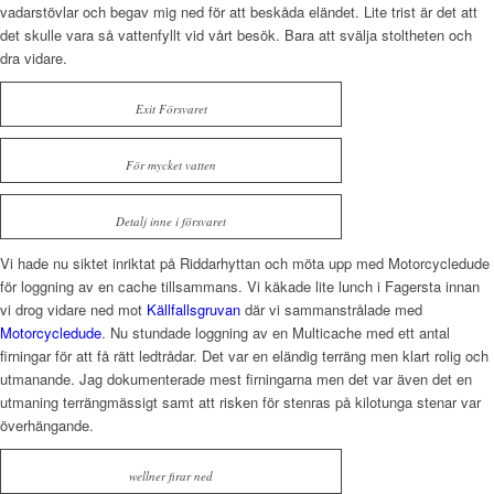
vadarstövlar och begav mig ned för att beskåda eländet. Lite trist är det att
det skulle vara så vattenfyllt vid vårt besök. Bara att svälja stoltheten och
dra vidare.
Exit Försvaret
För mycket vatten
Detalj inne i försvaret
Vi hade nu siktet inriktat på Riddarhyttan och möta upp med Motorcycledude
för loggning av en cache tillsammans. Vi käkade lite lunch i Fagersta innan
vi drog vidare ned mot
Källfallsgruvan
där vi sammanstrålade med
Motorcycledude
. Nu stundade loggning av en Multicache med ett antal
firningar för att få rätt ledtrådar. Det var en eländig terräng men klart rolig och
utmanande. Jag dokumenterade mest firningarna men det var även det en
utmaning terrängmässigt samt att risken för stenras på kilotunga stenar var
överhängande.
wellner firar ned