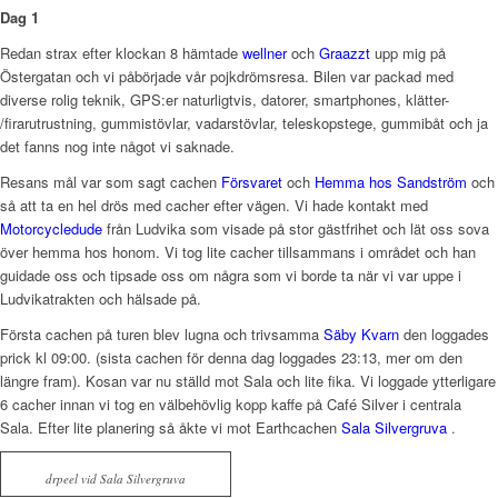
Dag 1
Redan strax efter klockan 8 hämtade
wellner
och
Graazzt
upp mig på
Östergatan och vi påbörjade vår pojkdrömsresa. Bilen var packad med
diverse rolig teknik, GPS:er naturligtvis, datorer, smartphones, klätter-
/firarutrustning, gummistövlar, vadarstövlar, teleskopstege, gummibåt och ja
det fanns nog inte något vi saknade.
Resans mål var som sagt cachen
Försvaret
och
Hemma hos Sandström
och
så att ta en hel drös med cacher efter vägen. Vi hade kontakt med
Motorcycledude
från Ludvika som visade på stor gästfrihet och lät oss sova
över hemma hos honom. Vi tog lite cacher tillsammans i området och han
guidade oss och tipsade oss om några som vi borde ta när vi var uppe i
Ludvikatrakten och hälsade på.
Första cachen på turen blev lugna och trivsamma
Säby Kvarn
den loggades
prick kl 09:00. (sista cachen för denna dag loggades 23:13, mer om den
längre fram). Kosan var nu ställd mot Sala och lite fika. Vi loggade ytterligare
6 cacher innan vi tog en välbehövlig kopp kaffe på Café Silver i centrala
Sala. Efter lite planering så åkte vi mot Earthcachen
Sala Silvergruva
.
drpeel vid Sala Silvergruva