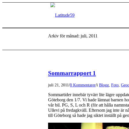
Arkiv för månad: juli, 2011
Sommarrapport 1
/
/
juli 21, 2011
0 Kommentarer
i
Blogg
,
Foto
,
Geoc
Sommartider innebär tyvärr lite lägre uppdate
Göteborg den 1/7. Vi hade lämnat barnen hos
vår bil. PG, S, L och R (för att hålla namns
Ullevi på fredagkväll. Eftersom jag inte är 
till Göteborg så hade jag siktet inställt på geo