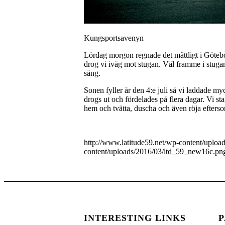
Kungsportsavenyn
Lördag morgon regnade det måttligt i Götebo
drog vi iväg mot stugan. Väl framme i stugan v
säng.
Sonen fyller år den 4:e juli så vi laddade my
drogs ut och fördelades på flera dagar. Vi st
hem och tvätta, duscha och även röja efterso
http://www.latitude59.net/wp-content/uplo
content/uploads/2016/03/ltd_59_new16c.pn
INTERESTING LINKS
P