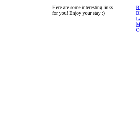
Here are some interesting links
B
for you! Enjoy your stay :)
B
L
Mi
O