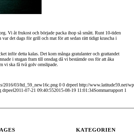
rg. Vi åt frukost och började packa ihop så smått. Runt 10-tiden
ar det dags för grill och mat för att sedan rätt tidigt krascha i
cket inför detta kalas. Det kom många gratulanter och grattandet
annade i stugan fram till onsdag då vi bestämde oss för att åka
m vi ska få två golv omslipade.
ads/2016/03/ltd_59_new16c.png
0
0
drpeel
http://www.latitude59.net/wp
g
drpeel
2011-07-21 09:40:55
2015-08-19 11:01:34
Sommarrapport 1
AGES
KATEGORIEN