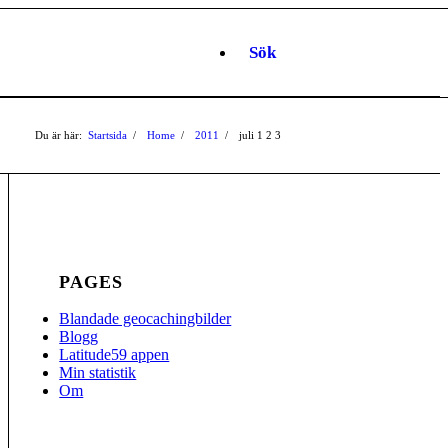
Sök
Du är här:
Startsida
/
Home
/
2011
/
juli
1
2
3
PAGES
Blandade geocachingbilder
Blogg
Latitude59 appen
Min statistik
Om