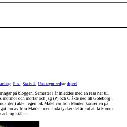
/
aching
,
Resa
,
Statistik
,
Uncategorized
av
drpeel
ringar på bloggen. Semester i år inleddes med en resa ner till
 mormor och morfar och jag (P) och C åkte ned till Göteborg i
tandarden) åkte i egen bil. Målet var Iron Maiden konserten på
något fan av Iron Maiden men ändå tycker det är kul att få komma
caching istället.