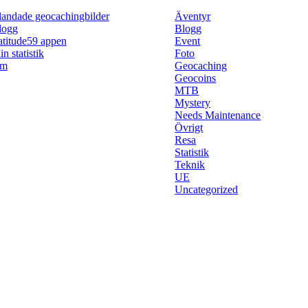
landade geocachingbilder
Äventyr
logg
Blogg
atitude59 appen
Event
n statistik
Foto
m
Geocaching
Geocoins
MTB
Mystery
Needs Maintenance
Övrigt
Resa
Statistik
Teknik
UE
Uncategorized