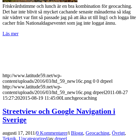
Friskvårdstimme och lunch är en bra kombination för geocaching.
Det har inte blivit så mycket cachande senaste månaderna så idag
när vädret var fint så passade jag på att åka ut till Ing1 och logga lite
cacher från Nationaldagseventet som jag inte loggat ännu.
Läs mer
http://www.latitude59.net/wp-
content/uploads/2016/03/ltd_59_new16c.png
0
0
drpeel
http://www.latitude59.net/wp-
content/uploads/2016/03/ltd_59_new16c.png
drpeel
2011-08-27
15:27:20
2015-08-19 11:45:00
Lunchgeocaching
Streetview och Google Navigation i
Sverige
augusti 17, 2011
/
0 Kommentarer
/
i
Blogg
,
Geocaching
,
Övrigt
,
Teknik
,
Uncategorized
/
av
drpeel