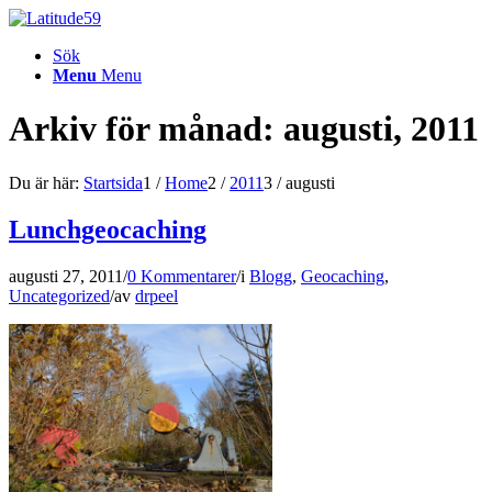
Sök
Menu
Menu
Arkiv för månad: augusti, 2011
Du är här:
Startsida
1
/
Home
2
/
2011
3
/
augusti
Lunchgeocaching
augusti 27, 2011
/
0 Kommentarer
/
i
Blogg
,
Geocaching
,
Uncategorized
/
av
drpeel