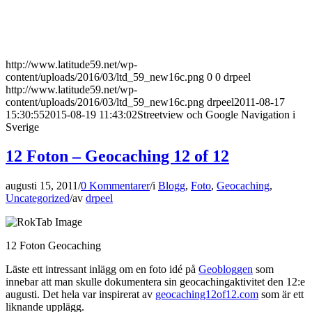
http://www.latitude59.net/wp-
content/uploads/2016/03/ltd_59_new16c.png
0
0
drpeel
http://www.latitude59.net/wp-
content/uploads/2016/03/ltd_59_new16c.png
drpeel
2011-08-17
15:30:55
2015-08-19 11:43:02
Streetview och Google Navigation i
Sverige
12 Foton – Geocaching 12 of 12
augusti 15, 2011
/
0 Kommentarer
/
i
Blogg
,
Foto
,
Geocaching
,
Uncategorized
/
av
drpeel
12 Foton Geocaching
Läste ett intressant inlägg om en foto idé på
Geobloggen
som
innebar att man skulle dokumentera sin geocachingaktivitet den 12:e
augusti. Det hela var inspirerat av
geocaching12of12.com
som är ett
liknande upplägg.