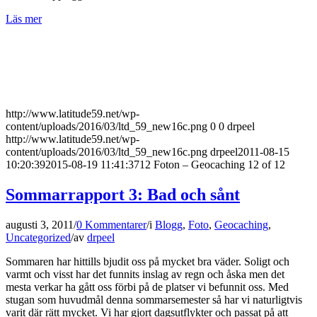
Läs mer
http://www.latitude59.net/wp-
content/uploads/2016/03/ltd_59_new16c.png
0
0
drpeel
http://www.latitude59.net/wp-
content/uploads/2016/03/ltd_59_new16c.png
drpeel
2011-08-15
10:20:39
2015-08-19 11:41:37
12 Foton – Geocaching 12 of 12
Sommarrapport 3: Bad och sånt
augusti 3, 2011
/
0 Kommentarer
/
i
Blogg
,
Foto
,
Geocaching
,
Uncategorized
/
av
drpeel
Sommaren har hittills bjudit oss på mycket bra väder. Soligt och
varmt och visst har det funnits inslag av regn och åska men det
mesta verkar ha gått oss förbi på de platser vi befunnit oss. Med
stugan som huvudmål denna sommarsemester så har vi naturligtvis
varit där rätt mycket. Vi har gjort dagsutflykter och passat på att