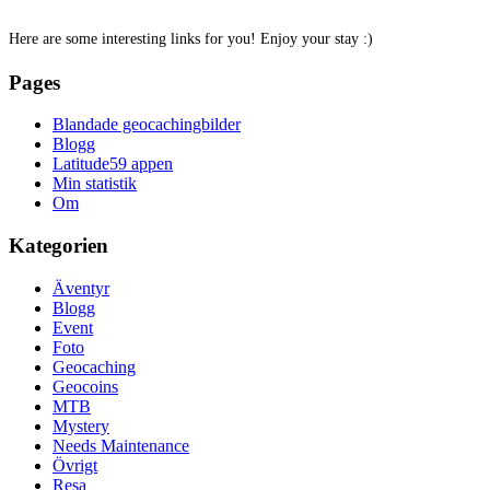
Here are some interesting links for you! Enjoy your stay :)
Pages
Blandade geocachingbilder
Blogg
Latitude59 appen
Min statistik
Om
Kategorien
Äventyr
Blogg
Event
Foto
Geocaching
Geocoins
MTB
Mystery
Needs Maintenance
Övrigt
Resa