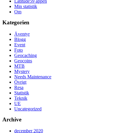
Latitude59 appen
Min statistik
Om
Kategorien
Äventyr
Blogg
Event
Foto
Geocaching
Geocoins
MTB
Mystery
Needs Maintenance
Övrigt
Resa
Statistik
Teknik
UE
Uncategorized
Archive
december 2020