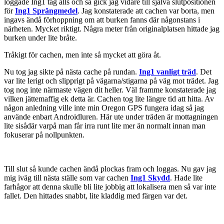
loggade Ing1 tåg alls och så gick jag vidare till själva slutpositionen
för
Ing1 Sprängmedel
. Jag konstaterade att cachen var borta, men
ingavs ändå förhoppning om att burken fanns där någonstans i
närheten. Mycket riktigt. Några meter från originalplatsen hittade jag
burken under lite bråte.
Tråkigt för cachen, men inte så mycket att göra åt.
Nu tog jag sikte på nästa cache på rundan.
Ing1 vanligt träd
. Det
var lite lerigt och slipprigt på vägarna/stigarna på väg mot trädet. Jag
tog nog inte närmaste vägen dit heller. Väl framme konstaterade jag
vilken jättemaffig ek detta är. Cachen tog lite längre tid att hitta. Av
någon anledning ville inte min Oregon GPS fungera idag så jag
använde enbart Androidluren. Här ute under träden är mottagningen
lite sisådär varpå man får irra runt lite mer än normalt innan man
fokuserar på nollpunkten.
Till slut så kunde cachen ändå plockas fram och loggas. Nu gav jag
mig iväg till nästa ställe som var cachen
Ing1 Skydd
. Hade lite
farhågor att denna skulle bli lite jobbig att lokalisera men så var inte
fallet. Den hittades snabbt, lite kladdig med färgen var det.