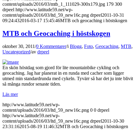
content/uploads/2016/03/mtb_1_111029-300x179.jpg
179
300
drpeel
http://www.latitude59.net/wp-
content/uploads/2016/03/ltd_59_new16c.png
drpeel
2011-10-31
09:24:43
2016-03-17 15:45:46
MTB och geocaching i höstskogen
MTB och Geocaching i höstskogen
oktober 30, 2011
/
0 Kommentarer
/
i
Blogg
,
Foto
,
Geocaching
,
MTB
,
Uncategorized
/
av
drpeel
En skön höstdag som gjord för lite mountainbike cykling och
geocaching. Jag har planerat in en runda med cacher som ligger
utmed min standardrunda med cykeln. Tyvärr så har det ju inte blivit
så många rundor senaste tiden.
Läs mer
http://www.latitude59.net/wp-
content/uploads/2016/03/ltd_59_new16c.png
0
0
drpeel
http://www.latitude59.net/wp-
content/uploads/2016/03/ltd_59_new16c.png
drpeel
2011-10-30
23:31:16
2015-08-19 11:46:32
MTB och Geocaching i höstskogen