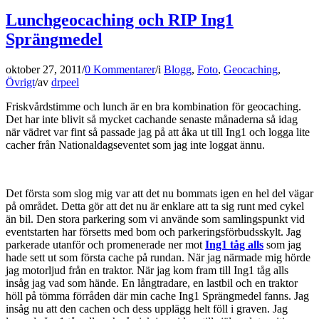
Lunchgeocaching och RIP Ing1
Sprängmedel
oktober 27, 2011
/
0 Kommentarer
/
i
Blogg
,
Foto
,
Geocaching
,
Övrigt
/
av
drpeel
Friskvårdstimme och lunch är en bra kombination för geocaching.
Det har inte blivit så mycket cachande senaste månaderna så idag
när vädret var fint så passade jag på att åka ut till Ing1 och logga lite
cacher från Nationaldagseventet som jag inte loggat ännu.
Det första som slog mig var att det nu bommats igen en hel del vägar
på området. Detta gör att det nu är enklare att ta sig runt med cykel
än bil. Den stora parkering som vi använde som samlingspunkt vid
eventstarten har försetts med bom och parkeringsförbudsskylt. Jag
parkerade utanför och promenerade ner mot
Ing1 tåg alls
som jag
hade sett ut som första cache på rundan. När jag närmade mig hörde
jag motorljud från en traktor. När jag kom fram till Ing1 tåg alls
insåg jag vad som hände. En långtradare, en lastbil och en traktor
höll på tömma förråden där min cache Ing1 Sprängmedel fanns. Jag
insåg nu att den cachen och dess upplägg helt föll i graven. Jag