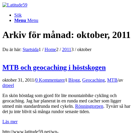
Sök
Menu
Menu
Arkiv för månad: oktober, 2011
Du är här:
Startsida
1
/
Home
2
/
2011
3
/
oktober
MTB och geocaching i höstskogen
oktober 31, 2011
/
0 Kommentarer
/
i
Blogg
,
Geocaching
,
MTB
/
av
drpeel
En skön höstdag som gjord för lite mountainbike cykling och
geocaching. Jag har planerat in en runda med cacher som ligger
utmed min standardrunda med cykeln.
Rönningtorpen
. Tyvärr så har
det ju inte blivit så många rundor senaste tiden.
Läs mer
http://www.latitude59.net/wp-