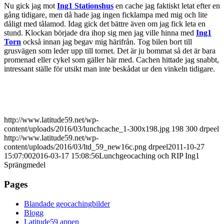
Nu gick jag mot
Ing1 Stationshus
en cache jag faktiskt letat efter en
gång tidigare, men då hade jag ingen ficklampa med mig och lite
dåligt med tålamod. Idag gick det bättre även om jag fick leta en
stund. Klockan började dra ihop sig men jag ville hinna med
Ing1
Torn
också innan jag begav mig härifrån. Tog bilen bort till
grusvägen som leder upp till tornet. Det är ju bommat så det är bara
promenad eller cykel som gäller här med. Cachen hittade jag snabbt,
intressant ställe för utsikt man inte beskådat ur den vinkeln tidigare.
http://www.latitude59.net/wp-
content/uploads/2016/03/lunchcache_1-300x198.jpg
198
300
drpeel
http://www.latitude59.net/wp-
content/uploads/2016/03/ltd_59_new16c.png
drpeel
2011-10-27
15:07:00
2016-03-17 15:08:56
Lunchgeocaching och RIP Ing1
Sprängmedel
Pages
Blandade geocachingbilder
Blogg
Latitude59 appen