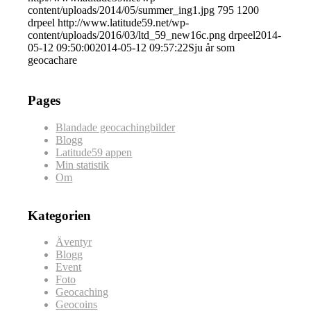
content/uploads/2014/05/summer_ing1.jpg
795
1200
drpeel
http://www.latitude59.net/wp-
content/uploads/2016/03/ltd_59_new16c.png
drpeel
2014-
05-12 09:50:00
2014-05-12 09:57:22
Sju år som
geocachare
Pages
Blandade geocachingbilder
Blogg
Latitude59 appen
Min statistik
Om
Kategorien
Äventyr
Blogg
Event
Foto
Geocaching
Geocoins