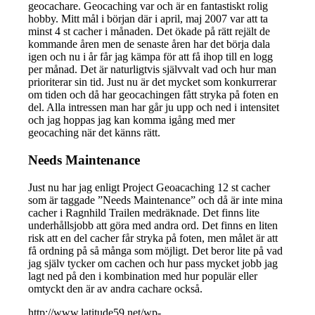
geocachare. Geocaching var och är en fantastiskt rolig
hobby. Mitt mål i början där i april, maj 2007 var att ta
minst 4 st cacher i månaden. Det ökade på rätt rejält de
kommande åren men de senaste åren har det börja dala
igen och nu i år får jag kämpa för att få ihop till en logg
per månad. Det är naturligtvis självvalt vad och hur man
prioriterar sin tid. Just nu är det mycket som konkurrerar
om tiden och då har geocachingen fått stryka på foten en
del. Alla intressen man har går ju upp och ned i intensitet
och jag hoppas jag kan komma igång med mer
geocaching när det känns rätt.
Needs Maintenance
Just nu har jag enligt Project Geoacaching 12 st cacher
som är taggade ”Needs Maintenance” och då är inte mina
cacher i Ragnhild Trailen medräknade. Det finns lite
underhållsjobb att göra med andra ord. Det finns en liten
risk att en del cacher får stryka på foten, men målet är att
få ordning på så många som möjligt. Det beror lite på vad
jag själv tycker om cachen och hur pass mycket jobb jag
lagt ned på den i kombination med hur populär eller
omtyckt den är av andra cachare också.
http://www.latitude59.net/wp-