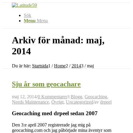
Sök
Menu
Menu
Arkiv för månad: maj,
2014
Du är här:
Startsida
1
/
Home
2
/
2014
3
/
maj
Sju år som geocachare
maj 12, 2014
/
0 Kommentarer
/
i
Blogg
,
Geocaching
,
Needs Maintenance
,
Övrigt
,
Uncategorized
/
av
drpeel
Geocaching med drpeel sedan 2007
Den 3:e april 2007 registrerade jag mig på
geocaching.com och jag påbörjade mina äventyr som