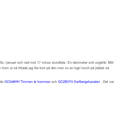
lls i januari och ned mot 17 minus stundtals. En decimeter snö ungefär. Mitt
 kom ut så tittade jag lite kort på den men nu en lugn lunch på jobbet så
ade
GC548HH Timmen är kommen
och
GC2B2Y0 Karlbergskanalen
. Det var