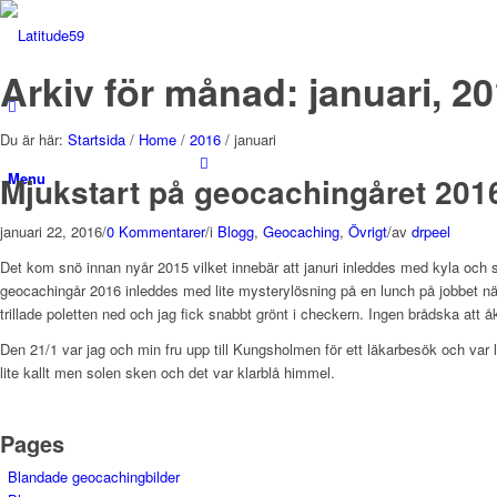
Arkiv för månad: januari, 2
Du är här:
Startsida
/
Home
/
2016
/
januari
Menu
Mjukstart på geocachingåret 201
januari 22, 2016
/
0 Kommentarer
/
i
Blogg
,
Geocaching
,
Övrigt
/
av
drpeel
Det kom snö innan nyår 2015 vilket innebär att januri inleddes med kyla och s
geocachingår 2016 inleddes med lite mysterylösning på en lunch på jobbet nä
trillade poletten ned och jag fick snabbt grönt i checkern. Ingen brådska att 
Den 21/1 var jag och min fru upp till Kungsholmen för ett läkarbesök och var 
lite kallt men solen sken och det var klarblå himmel.
Pages
Blandade geocachingbilder