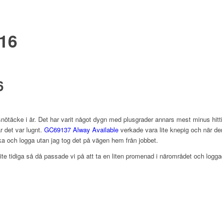
016
6
nötäcke i år. Det har varit något dygn med plusgrader annars mest minus hitti
r det var lugnt.
GC69137 Alway Available
verkade vara lite knepig och när den
åka och logga utan jag tog det på vägen hem från jobbet.
lite tidiga så då passade vi på att ta en liten promenad i närområdet och logg