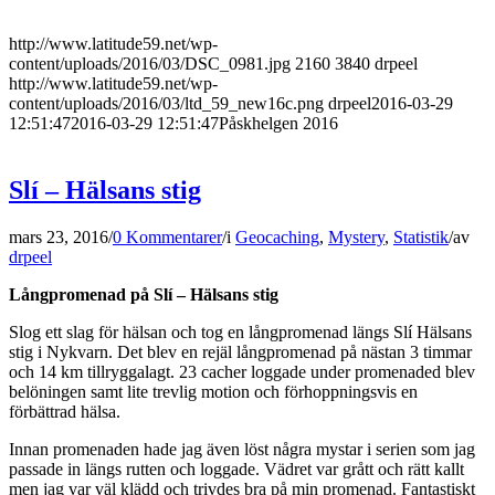
http://www.latitude59.net/wp-
content/uploads/2016/03/DSC_0981.jpg
2160
3840
drpeel
http://www.latitude59.net/wp-
content/uploads/2016/03/ltd_59_new16c.png
drpeel
2016-03-29
12:51:47
2016-03-29 12:51:47
Påskhelgen 2016
Slí – Hälsans stig
mars 23, 2016
/
0 Kommentarer
/
i
Geocaching
,
Mystery
,
Statistik
/
av
drpeel
Långpromenad på Slí – Hälsans stig
Slog ett slag för hälsan och tog en långpromenad längs Slí Hälsans
stig i Nykvarn. Det blev en rejäl långpromenad på nästan 3 timmar
och 14 km tillryggalagt. 23 cacher loggade under promenaded blev
belöningen samt lite trevlig motion och förhoppningsvis en
förbättrad hälsa.
Innan promenaden hade jag även löst några mystar i serien som jag
passade in längs rutten och loggade. Vädret var grått och rätt kallt
men jag var väl klädd och trivdes bra på min promenad. Fantastiskt