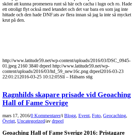
skönt att kunna promenera runt så här och cacha i lugn och ro. Hade
ett otroligt flyt också med letandet och det var bara en som jag inte
hittade och den hade DNF:ats av flera innan så jag la inte så mycket
krut på den.
http://www.latitude59.net/wp-content/uploads/2016/03/DSC_0945-
01.jpeg
2160
3840
drpeel
http://www.latitude59.net/wp-
content/uploads/2016/03/ltd_59_new16c.png
drpeel
2016-03-23
22:01:21
2016-03-25 10:12:05
Slí – Hälsans stig
Ragnhilds skapare prisade vid Geoaching
Hall of Fame Sverige
mars 17, 2016
/
0 Kommentarer
/
i
Blogg
,
Event
,
Foto
,
Geocaching
,
Övrigt
,
Uncategorized
/
av
drpeel
Geoaching Hall of Fame Sverige 2016: Pristagare