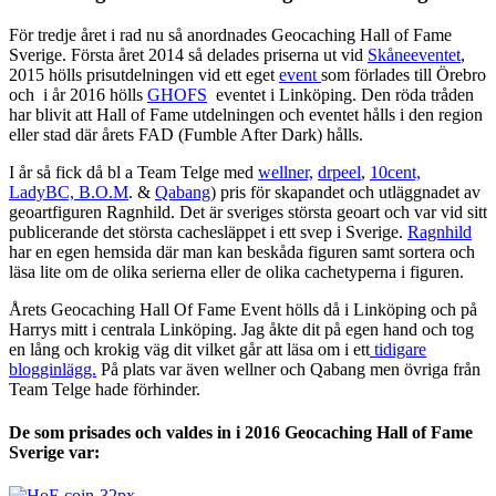
För tredje året i rad nu så anordnades Geocaching Hall of Fame
Sverige. Första året 2014 så delades priserna ut vid
Skåneeventet
,
2015 hölls prisutdelningen vid ett eget
event
som förlades till Örebro
och i år 2016 hölls
GHOFS
eventet i Linköping. Den röda tråden
har blivit att Hall of Fame utdelningen och eventet hålls i den region
eller stad där årets FAD (Fumble After Dark) hålls.
I år så fick då bl a Team Telge med
wellner,
drpeel
,
10cent,
LadyBC,
B.O.M
. &
Qabang
) pris för skapandet och utläggnadet av
geoartfiguren Ragnhild. Det är sveriges största geoart och var vid sitt
publicerande det största cachesläppet i ett svep i Sverige.
Ragnhild
har en egen hemsida där man kan beskåda figuren samt sortera och
läsa lite om de olika serierna eller de olika cachetyperna i figuren.
Årets Geocaching Hall Of Fame Event hölls då i Linköping och på
Harrys mitt i centrala Linköping. Jag åkte dit på egen hand och tog
en lång och krokig väg dit vilket går att läsa om i ett
tidigare
blogginlägg.
På plats var även wellner och Qabang men övriga från
Team Telge hade förhinder.
De som prisades och valdes in i 2016 Geocaching Hall of Fame
Sverige var: