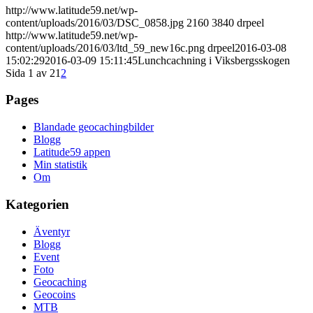
http://www.latitude59.net/wp-
content/uploads/2016/03/DSC_0858.jpg
2160
3840
drpeel
http://www.latitude59.net/wp-
content/uploads/2016/03/ltd_59_new16c.png
drpeel
2016-03-08
15:02:29
2016-03-09 15:11:45
Lunchcachning i Viksbergsskogen
Sida 1 av 2
1
2
Pages
Blandade geocachingbilder
Blogg
Latitude59 appen
Min statistik
Om
Kategorien
Äventyr
Blogg
Event
Foto
Geocaching
Geocoins
MTB