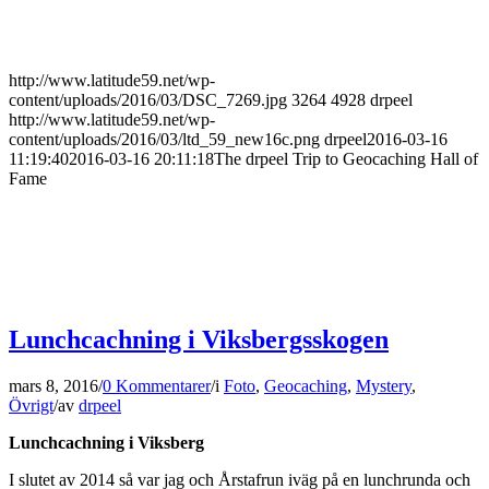
http://www.latitude59.net/wp-
content/uploads/2016/03/DSC_7269.jpg
3264
4928
drpeel
http://www.latitude59.net/wp-
content/uploads/2016/03/ltd_59_new16c.png
drpeel
2016-03-16
11:19:40
2016-03-16 20:11:18
The drpeel Trip to Geocaching Hall of
Fame
Lunchcachning i Viksbergsskogen
mars 8, 2016
/
0 Kommentarer
/
i
Foto
,
Geocaching
,
Mystery
,
Övrigt
/
av
drpeel
Lunchcachning i Viksberg
I slutet av 2014 så var jag och Årstafrun iväg på en lunchrunda och