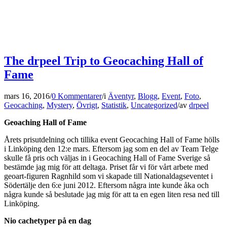
The drpeel Trip to Geocaching Hall of
Fame
mars 16, 2016
/
0 Kommentarer
/
i
Äventyr
,
Blogg
,
Event
,
Foto
,
Geocaching
,
Mystery
,
Övrigt
,
Statistik
,
Uncategorized
/
av
drpeel
Geoaching Hall of Fame
Årets prisutdelning och tillika event Geocaching Hall of Fame hölls
i Linköping den 12:e mars. Eftersom jag som en del av Team Telge
skulle få pris och väljas in i Geocaching Hall of Fame Sverige så
bestämde jag mig för att deltaga. Priset får vi för vårt arbete med
geoart-figuren Ragnhild som vi skapade till Nationaldagseventet i
Södertälje den 6:e juni 2012. Eftersom några inte kunde åka och
några kunde så beslutade jag mig för att ta en egen liten resa ned till
Linköping.
Nio cachetyper på en dag