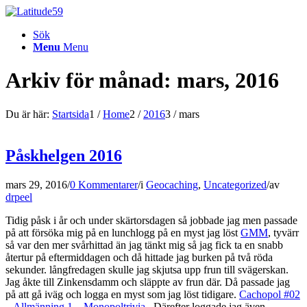
Sök
Menu
Menu
Arkiv för månad: mars, 2016
Du är här:
Startsida
1
/
Home
2
/
2016
3
/
mars
Påskhelgen 2016
mars 29, 2016
/
0 Kommentarer
/
i
Geocaching
,
Uncategorized
/
av
drpeel
Tidig påsk i år och under skärtorsdagen så jobbade jag men passade
på att försöka mig på en lunchlogg på en myst jag löst
GMM
, tyvärr
så var den mer svårhittad än jag tänkt mig så jag fick ta en snabb
återtur på eftermiddagen och då hittade jag burken på två röda
sekunder. långfredagen skulle jag skjutsa upp frun till svägerskan.
Jag åkte till Zinkensdamm och släppte av frun där. Då passade jag
på att gå iväg och logga en myst som jag löst tidigare.
Cachopol #02
– Allmänning 1 – Monopoltrivia
. Därefter loggade jag även