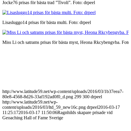
Jocke76 prisas för bästa trad ”Tivoli”. Foto: drpeel
Lisasluggo14 prisas för bästa multi. Foto: drpeel
Miss Li och satrams prisas för bästa myst, Heona Rkcybengvba. Foto:
http://www.latitude59.net/wp-content/uploads/2016/03/1b37eea7-
80e8-4568-8d26-33af192ad0f0_d.png
299
300
drpeel
http://www.latitude59.net/wp-
content/uploads/2016/03/ltd_59_new16c.png
drpeel
2016-03-17
11:25:17
2016-03-17 11:50:06
Ragnhilds skapare prisade vid
Geoaching Hall of Fame Sverige