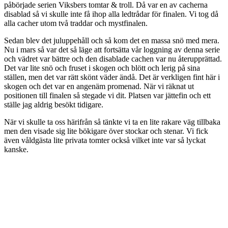
påbörjade serien Viksbers tomtar & troll. Då var en av cacherna
disablad så vi skulle inte få ihop alla ledtrådar för finalen. Vi tog då
alla cacher utom två traddar och mystfinalen.
Sedan blev det juluppehåll och så kom det en massa snö med mera.
Nu i mars så var det så läge att fortsätta vår loggning av denna serie
och vädret var bättre och den disablade cachen var nu återupprättad.
Det var lite snö och fruset i skogen och blött och lerig på sina
ställen, men det var rätt skönt väder ändå. Det är verkligen fint här i
skogen och det var en angenäm promenad. När vi räknat ut
positionen till finalen så stegade vi dit. Platsen var jättefin och ett
ställe jag aldrig besökt tidigare.
När vi skulle ta oss härifrån så tänkte vi ta en lite rakare väg tillbaka
men den visade sig lite bökigare över stockar och stenar. Vi fick
även våldgästa lite privata tomter också vilket inte var så lyckat
kanske.