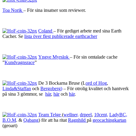
Toa Norik
– För sina insatser som reviewer.
Coland
– För gediget arbete med sina Earth
Cacher. Se
lista över flest publicerade earthcacher
Yngve Myrslok
– För sin omtalade cache
”
Kundvagnsrace
”
De 3 Bockarna Bruse (L
ord of Hog
,
Linda&Staffan
och
Bergoberg)
– För otrolig kvalitet och hantverk
på sina 3 gömmor, se
här
,
här
och
här
.
Team Telge
(
wellner,
drpeel
,
10cent,
LadyBC,
B.O.M
. &
Qabang
) för att ha ritat
Ragnhild
på
geocachingkartan
(geoart)