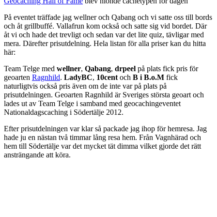
Geocaching Hall of Fame
blev nionde cachetypen för dagen
På eventet träffade jag wellner och Qabang och vi satte oss till bords
och åt grillbuffé. Vallafrun kom också och satte sig vid bordet. Där
åt vi och hade det trevligt och sedan var det lite quiz, tävligar med
mera. Därefter prisutdelning. Hela listan för alla priser kan du hitta
här:
Team Telge med
wellner
,
Qabang
,
drpeel
på plats fick pris för
geoarten
Ragnhild
.
LadyBC
,
10cent
och
B i B.o.M
fick
naturligtvis också pris även om de inte var på plats på
prisutdelningen. Geoarten Ragnhild är Sveriges största geoart och
lades ut av Team Telge i samband med geocachingeventet
Nationaldagscaching i Södertälje 2012.
Efter prisutdelningen var klar så packade jag ihop för hemresa. Jag
hade ju en nästan två timmar lång resa hem. Från Vagnhärad och
hem till Södertälje var det mycket tät dimma vilket gjorde det rätt
ansträngande att köra.