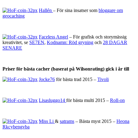
Hallén
– För sina insatser som
bloggare om
geocaching
Faceless Angel
– För grafisk och storymässig
kreativitet, se
SE7EN
,
Kodnamn: Röd gryning
och
28 DAGAR
SENARE
Priser för bästa cacher (baserat på Wilsonrating) gick i år till
Jocke76
för bästa trad 2015 –
Tivoli
Lisasluggo14
för bästa multi 2015 –
Roll-on
Miss Li
&
satrams
– Bästa myst 2015 –
Heona
Rkcybengvba