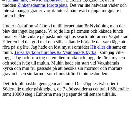
tradden
Zinkensdamms Idrottsplats
. Det var lite halvdant väder och
inte så mångar grader varmt. Inte så nämnvärt många mugglare i
farten heller.
Under påskafton så åkte vi ut till torpet utanför Nyköping men där
blev det inget loggande. Vi röjde lite på tomten och käkade lunch
innan vi åkte vidare på påskmiddag hos svärföräldrarna i Vagnhärad.
Efter en hel del god mat och stillastittande började det vara läge att
röra på sig lite. Jag hade en löst myst i området
Hit eller dit
samt en
multi,
Trosa kyrkor/churches #2 Vagnhärads kyrka,
som jag ville
logga. Jag och frun tog en en liten runda och loggade först mysten
och sedan iväg till multin. Multin hade sin start vid Vagnhärads
kyrka och min fru passade på att besöka sin mormor och morfars
grav och sen sin farmor som finns strödd i minneslunden.
Det fick bli påskhelgens geocachande. Det släpptes två serier i
Södertälje under påskhelgen, de 7 dödssynderna centralt i Södertälje
samt 10000 steg i Enhörna men jag spar de till senare tillfälle.