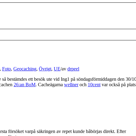
,
Foto
,
Geocaching
,
Övrigt
,
UE
/
av
drpeel
e så bestämdes ett besök ute vid Ing1 på söndagsförmiddagen den 30/10
ocachen
26:an BoM
. Cacheägarna
wellner
och
10cent
var också på plats
sta försöket varpå säkringen av repet kunde båbörjas direkt. Efter