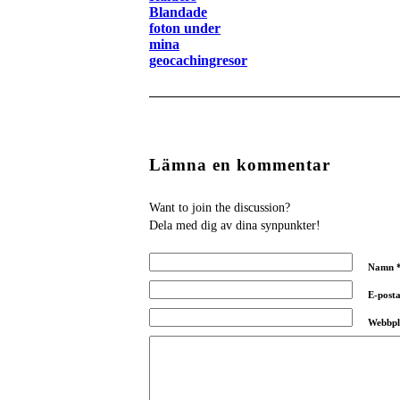
Blandade
foton under
mina
geocachingresor
Lämna en kommentar
Want to join the discussion?
Dela med dig av dina synpunkter!
Namn
E-post
Webbpl