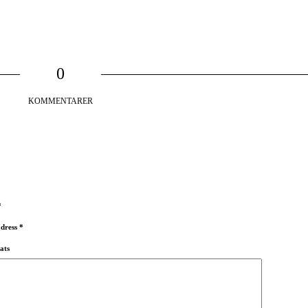
0
KOMMENTARER
*
adress
*
ats