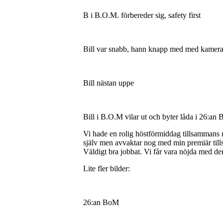
B i B.O.M. förbereder sig, safety first
Bill var snabb, hann knapp med med kamer
Bill nästan uppe
Bill i B.O.M vilar ut och byter låda i 26:an
Vi hade en rolig höstförmiddag tillsammans 
själv men avvaktar nog med min premiär tills
Väldigt bra jobbat. Vi får vara nöjda med de
Lite fler bilder:
26:an BoM