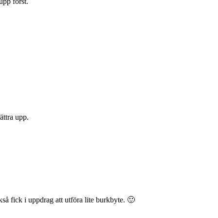
upp först.
ättra upp.
å fick i uppdrag att utföra lite burkbyte. 🙂