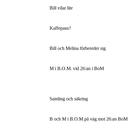
Bill vilar lite
Kaffepaus?
Bill och Melina förbereder sig
M i B.O.M. vid 26:an i BoM
Samling och säkring
B och M i B.O.M på väg mot 26:an BoM