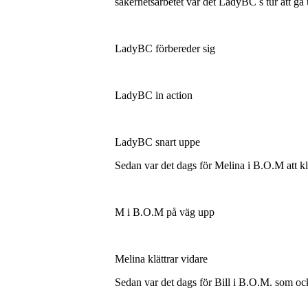
säkerhetsarbetet var det LadyBC s tur att gå 
LadyBC förbereder sig
LadyBC in action
LadyBC snart uppe
Sedan var det dags för Melina i B.O.M att kl
M i B.O.M på väg upp
Melina klättrar vidare
Sedan var det dags för Bill i B.O.M. som ocks