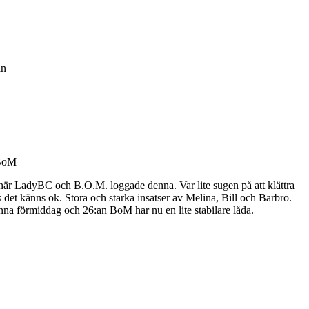
an
 BoM
när LadyBC och B.O.M. loggade denna. Var lite sugen på att klättra
 det känns ok. Stora och starka insatser av Melina, Bill och Barbro.
nna förmiddag och 26:an BoM har nu en lite stabilare låda.