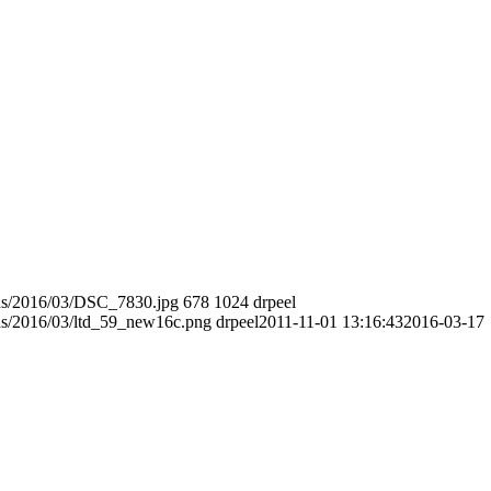
ads/2016/03/DSC_7830.jpg
678
1024
drpeel
ads/2016/03/ltd_59_new16c.png
drpeel
2011-11-01 13:16:43
2016-03-17