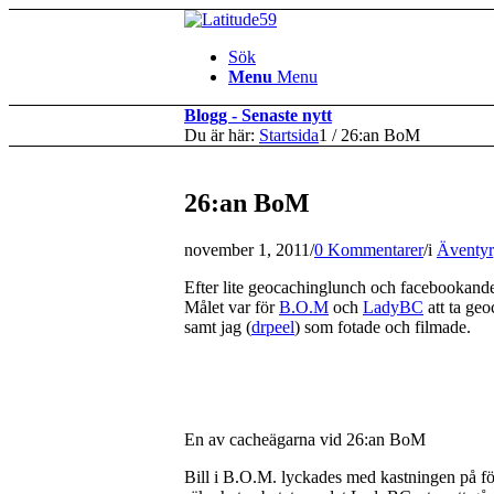
Sök
Menu
Menu
Blogg - Senaste nytt
Du är här:
Startsida
1
/
26:an BoM
26:an BoM
november 1, 2011
/
0 Kommentarer
/
i
Äventyr
Efter lite geocachinglunch och facebookand
Målet var för
B.O.M
och
LadyBC
att ta ge
samt jag (
drpeel
) som fotade och filmade.
En av cacheägarna vid 26:an BoM
Bill i B.O.M. lyckades med kastningen på för