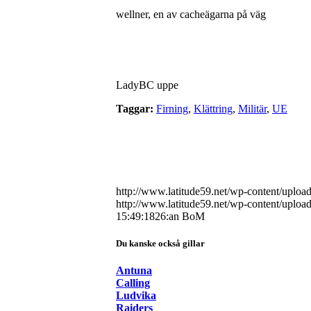
wellner, en av cacheägarna på väg
LadyBC uppe
Taggar:
Firning
,
Klättring
,
Militär
,
UE
http://www.latitude59.net/wp-content/uplo
http://www.latitude59.net/wp-content/uplo
15:49:18
26:an BoM
Du kanske också gillar
Antuna
Calling
Ludvika
Raiders