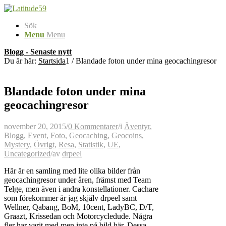
Sök
Menu
Menu
Blogg - Senaste nytt
Du är här:
Startsida
1
/
Blandade foton under mina geocachingresor
Blandade foton under mina
geocachingresor
november 20, 2015
/
0 Kommentarer
/
i
Äventyr
,
Blogg
,
Event
,
Foto
,
Geocaching
,
Geocoins
,
Mystery
,
Övrigt
,
Resa
,
Statistik
,
UE
,
Uncategorized
/
av
drpeel
Här är en samling med lite olika bilder från
geocachingresor under åren, främst med Team
Telge, men även i andra konstellationer. Cachare
som förekommer är jag skjälv drpeel samt
Wellner, Qabang, BoM, 10cent, LadyBC, D/T,
Graazt, Krissedan och Motorcycledude. Några
fler har varit med men inte på bild här. Dessa