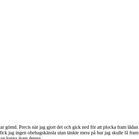
r gömd. Precis när jag gjort det och gick ned för att plocka fram lådan
ick jag ingen obehagskänsla utan tänkte mera på hur jag skulle få fram 
jag logga även denna.