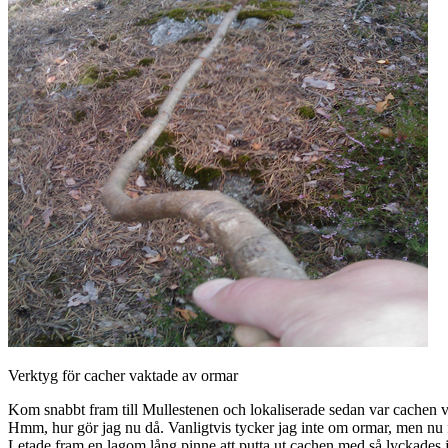
Verktyg för cacher vaktade av ormar
Kom snabbt fram till Mullestenen och lokaliserade sedan var cachen va
Hmm, hur gör jag nu då. Vanligtvis tycker jag inte om ormar, men nu f
Letade fram en lagom lång pinne att putta ut cachen med så lyckades 