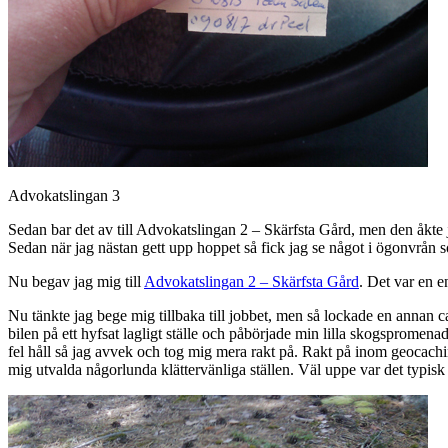
Advokatslingan 3
Sedan bar det av till Advokatslingan 2 – Skärfsta Gård, men den åkte 
Sedan när jag nästan gett upp hoppet så fick jag se något i ögonvrån 
Nu begav jag mig till
Advokatslingan 2 – Skärfsta Gård
. Det var en e
Nu tänkte jag bege mig tillbaka till jobbet, men så lockade en annan ca
bilen på ett hyfsat lagligt ställe och påbörjade min lilla skogspromena
fel håll så jag avvek och tog mig mera rakt på. Rakt på inom geocaching
mig utvalda någorlunda klättervänliga ställen. Väl uppe var det typisk