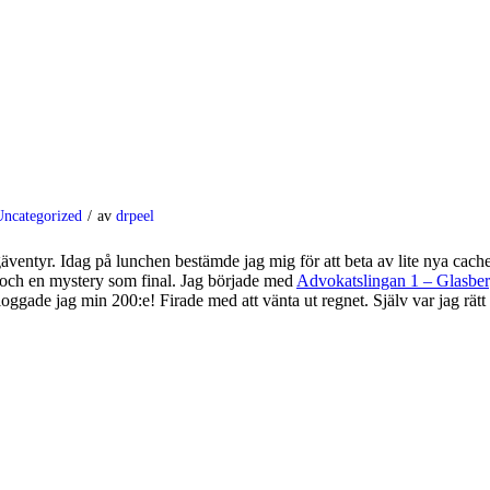
Uncategorized
/
av
drpeel
äventyr. Idag på lunchen bestämde jag mig för att beta av lite nya cacher
 och en mystery som final. Jag började med
Advokatslingan 1 – Glasbe
gade jag min 200:e! Firade med att vänta ut regnet. Själv var jag rätt 