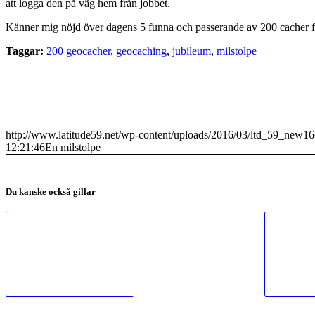
att logga den på väg hem från jobbet.
Känner mig nöjd över dagens 5 funna och passerande av 200 cacher fu
Taggar:
200 geocacher
,
geocaching
,
jubileum
,
milstolpe
http://www.latitude59.net/wp-content/uploads/2016/03/ltd_59_new1
12:21:46
En milstolpe
Du kanske också gillar