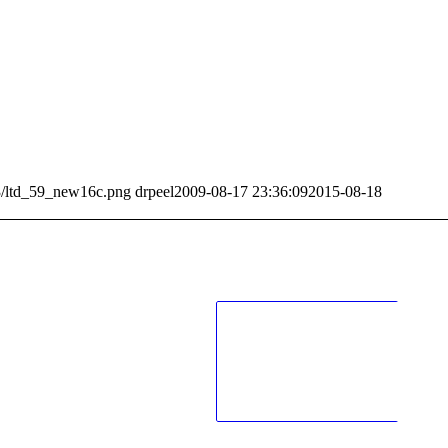
03/ltd_59_new16c.png
drpeel
2009-08-17 23:36:09
2015-08-18