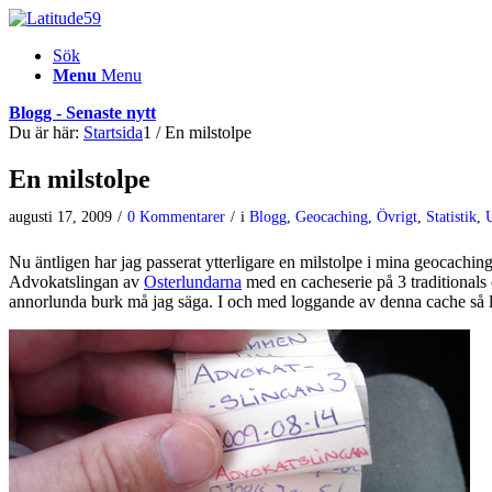
Sök
Menu
Menu
Blogg - Senaste nytt
Du är här:
Startsida
1
/
En milstolpe
En milstolpe
augusti 17, 2009
/
0 Kommentarer
/
i
Blogg
,
Geocaching
,
Övrigt
,
Statistik
,
Nu äntligen har jag passerat ytterligare en milstolpe i mina geocaching
Advokatslingan av
Osterlundarna
med en cacheserie på 3 traditionals
annorlunda burk må jag säga. I och med loggande av denna cache så log