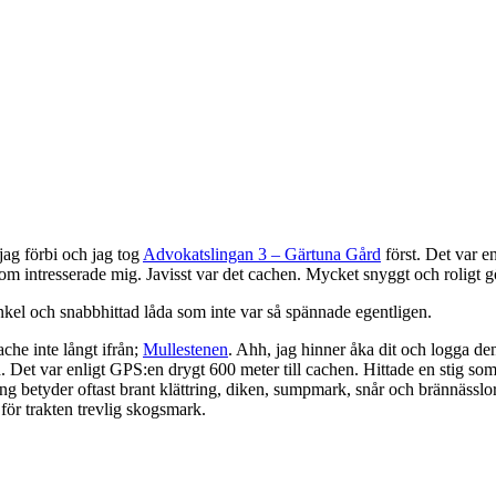
jag förbi och jag tog
Advokatslingan 3 – Gärtuna Gård
först. Det var e
som intresserade mig. Javisst var det cachen. Mycket snyggt och roligt 
nkel och snabbhittad låda som inte var så spännade egentligen.
che inte långt ifrån;
Mullestenen
. Ahh, jag hinner åka dit och logga den 
d. Det var enligt GPS:en drygt 600 meter till cachen. Hittade en stig som
 betyder oftast brant klättring, diken, sumpmark, snår och brännässlor oc
 för trakten trevlig skogsmark.