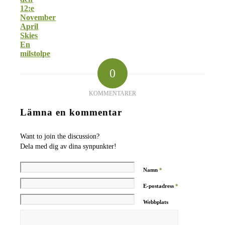
12:e
November
April
Skies
En
milstolpe
0
KOMMENTARER
Lämna en kommentar
Want to join the discussion?
Dela med dig av dina synpunkter!
Namn
*
E-postadress
*
Webbplats