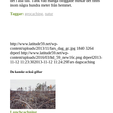
det i alla fall. Tänk vad många ologgade burkar det finns
inom några hundra meter från hemmet.
Taggar:
geocaching
,
natur
http://www.latitude59.net/wp-
content/uploads/2013/11/fars_dag_gc.jpg
1840
3264
drpeel
http://www.latitude59.net/wp-
content/uploads/2016/03/ltd_59_new16c.png
drpeel
2013-
11-12 11:23:30
2013-11-12 11:24:29
Fars dagscaching
Du kanske också gillar
Lunchcachning