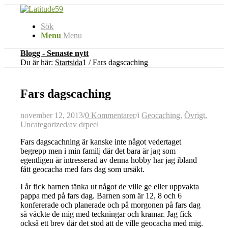
Sök
Menu
Menu
Blogg - Senaste nytt
Du är här:
Startsida
1
/
Fars dagscaching
Fars dagscaching
november 12, 2013
/
0 Kommentarer
/
i
Geocaching
,
Övrigt
,
Uncategorized
/
av
drpeel
Fars dagscachning är kanske inte något vedertaget
begrepp men i min familj där det bara är jag som
egentligen är intresserad av denna hobby har jag ibland
fått geocacha med fars dag som ursäkt.
I år fick barnen tänka ut något de ville ge eller uppvakta
pappa med på fars dag. Barnen som är 12, 8 och 6
konfererade och planerade och på morgonen på fars dag
så väckte de mig med teckningar och kramar. Jag fick
också ett brev där det stod att de ville geocacha med mig.