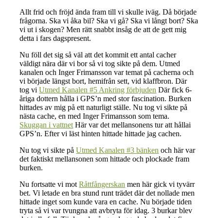
Allt frid och fröjd ända fram till vi skulle iväg. Då började
frågorna. Ska vi åka bil? Ska vi gå? Ska vi långt bort? Ska
vi ut i skogen? Men rätt snabbt insåg de att de gett mig
detta i fars dagspresent.
Nu föll det sig så väl att det kommit ett antal cacher
väldigt nära där vi bor så vi tog sikte på dem. Utmed
kanalen och Inger Frimansson var temat på cacherna och
vi började längst bort, hemifrån sett, vid klaffbron. Där
tog vi
Utmed Kanalen #5 Ankring förbjuden
Där fick 6-
åriga dottern hålla i GPS’n med stor fascination. Burken
hittades av mig på ett naturligt ställe. Nu tog vi sikte på
nästa cache, en med Inger Frimansson som tema.
Skuggan i vattnet
Här var det mellansonens tur att hållai
GPS’n. Efter vi läst hinten hittade hittade jag cachen.
Nu tog vi sikte på
Utmed Kanalen #3 bänken
och här var
det faktiskt mellansonen som hittade och plockade fram
burken.
Nu fortsatte vi mot
Råttfångerskan
men här gick vi tyvärr
bet. Vi letade en bra stund runt trädet där det nollade men
hittade inget som kunde vara en cache. Nu började tiden
tryta så vi var tvungna att avbryta för idag. 3 burkar blev