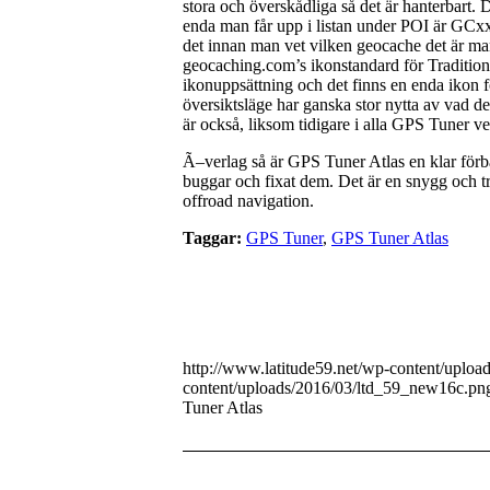
stora och överskådliga så det är hanterbart. 
enda man får upp i listan under POI är GC
det innan man vet vilken geocache det är man 
geocaching.com’s ikonstandard för Tradition
ikonuppsättning och det finns en enda ikon fö
översiktsläge har ganska stor nytta av vad d
är också, liksom tidigare i alla GPS Tuner v
Ã–verlag så är GPS Tuner Atlas en klar förbä
buggar och fixat dem. Det är en snygg och t
offroad navigation.
Taggar:
GPS Tuner
,
GPS Tuner Atlas
http://www.latitude59.net/wp-content/uplo
content/uploads/2016/03/ltd_59_new16c.pn
Tuner Atlas