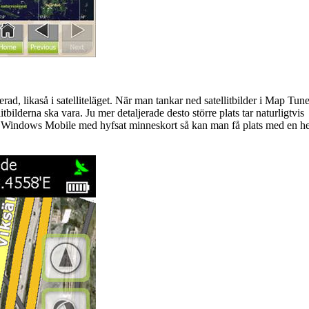
erad, likaså i satelliteläget. När man tankar ned satellitbilder i Map Tune
litbilderna ska vara. Ju mer detaljerade desto större plats tar naturligtvis
en Windows Mobile med hyfsat minneskort så kan man få plats med en he