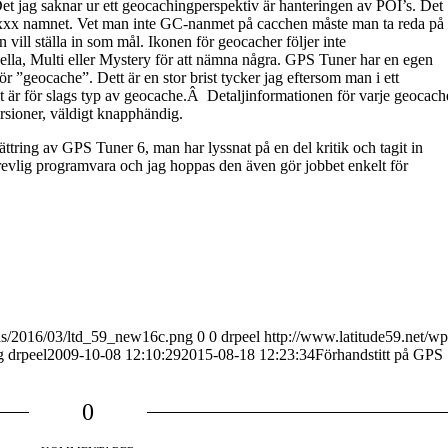
Det jag saknar ur ett geocachingperspektiv är hanteringen av POI’s. Det
xxxx namnet. Vet man inte GC-nanmet på cacchen måste man ta reda på
vill ställa in som mål. Ikonen för geocacher följer inte
ella, Multi eller Mystery för att nämna några. GPS Tuner har en egen
r ”geocache”. Dett är en stor brist tycker jag eftersom man i ett
et är för slags typ av geocache.Â Detaljinformationen för varje geocach
ersioner, väldigt knapphändig.
ttring av GPS Tuner 6, man har lyssnat på en del kritik och tagit in
revlig programvara och jag hoppas den även gör jobbet enkelt för
ads/2016/03/ltd_59_new16c.png
0
0
drpeel
http://www.latitude59.net/wp
g
drpeel
2009-10-08 12:10:29
2015-08-18 12:23:34
Förhandstitt på GPS
0