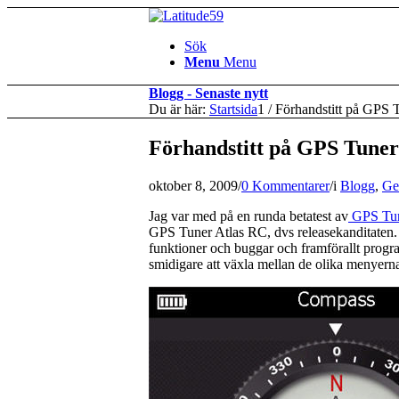
Sök
Menu
Menu
Blogg - Senaste nytt
Du är här:
Startsida
1
/
Förhandstitt på GPS T
Förhandstitt på GPS Tuner
oktober 8, 2009
/
0 Kommentarer
/
i
Blogg
,
Ge
Jag var med på en runda betatest av
GPS Tun
GPS Tuner Atlas RC, dvs releasekanditaten. 
funktioner och buggar och framförallt progra
smidigare att växla mellan de olika menyern