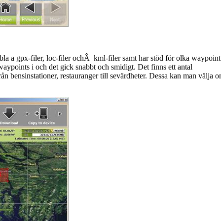
la a gpx-filer, loc-filer ochÂ kml-filer samt har stöd för olka waypoint
ypoints i och det gick snabbt och smidigt. Det finns ett antal
rån bensinstationer, restauranger till sevärdheter. Dessa kan man välja 