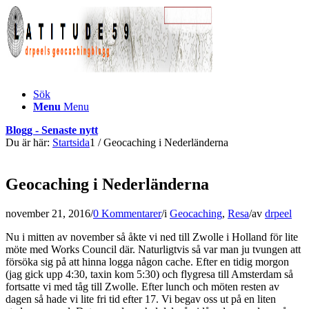
Sök
Menu
Menu
Blogg - Senaste nytt
Du är här:
Startsida
1
/
Geocaching i Nederländerna
Geocaching i Nederländerna
november 21, 2016
/
0 Kommentarer
/
i
Geocaching
,
Resa
/
av
drpeel
Nu i mitten av november så åkte vi ned till Zwolle i Holland för lite
möte med Works Council där. Naturligtvis så var man ju tvungen att
försöka sig på att hinna logga någon cache. Efter en tidig morgon
(jag gick upp 4:30, taxin kom 5:30) och flygresa till Amsterdam så
fortsatte vi med tåg till Zwolle. Efter lunch och möten resten av
dagen så hade vi lite fri tid efter 17. Vi begav oss ut på en liten