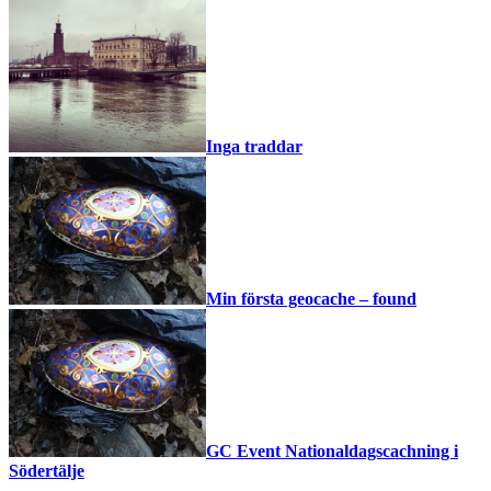
Inga traddar
Min första geocache – found
GC Event Nationaldagscachning i
Södertälje