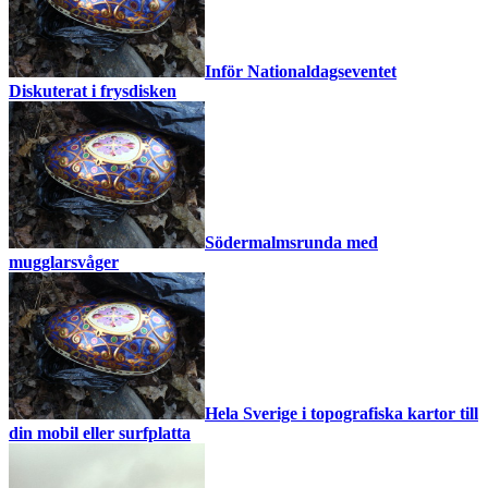
Inför Nationaldagseventet
Diskuterat i frysdisken
Södermalmsrunda med
mugglarsvåger
Hela Sverige i topografiska kartor till
din mobil eller surfplatta