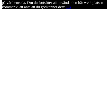
på vår hemsida. Om du fortsätter att använda den här webbplatsen
kommer vi att anta att du godkänner detta.
Ok