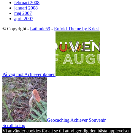
februari 2008
januari 2008
maj 2007
april 2007
© Copyright -
Latitude59
-
Enfold Theme by Kriesi
På väg mot Achiever ikonen
Geocaching Achiever Souvenir
Scroll to top
Vi använder cookies för att se till att vi ger dig den bästa upplevelsen