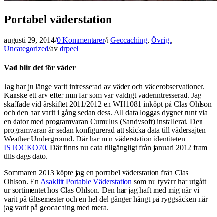
Portabel väderstation
augusti 29, 2014
/
0 Kommentarer
/
i
Geocaching
,
Övrigt
,
Uncategorized
/
av
drpeel
Vad blir det för väder
Jag har ju länge varit intresserad av väder och väderobservationer.
Kanske ett arv efter min far som var väldigt väderintresserad. Jag
skaffade vid årskiftet 2011/2012 en WH1081 inköpt på Clas Ohlson
och den har varit i gång sedan dess. All data loggas dygnet runt via
en dator med programvaran Cumulus (Sandysoft) installerat. Den
programvaran är sedan konfigurerad att skicka data till vädersajten
Weather Underground. Där har min väderstation identiteten
ISTOCKO70
. Där finns nu data tillgängligt från januari 2012 fram
tills dags dato.
Sommaren 2013 köpte jag en portabel väderstation från Clas
Ohlson. En
Asaklitt Portable Väderstation
som nu tyvärr har utgått
ur sortimentet hos Clas Ohlson. Den har jag haft med mig när vi
varit på tältsemester och en hel del gånger hängt på ryggsäcken när
jag varit på geocaching med mera.