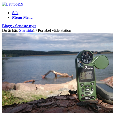
Sök
Menu
Menu
Blogg - Senaste nytt
Du är här:
Startsida
1
/
Portabel väderstation