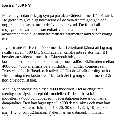
Kestrel 4000 NV
För ett tag sedan fick jag syn på portabla väderstationer från Kestrel.
De gjorde mig väldigt intresserad då de verkar vara gedigna och
noggranna mätare samt att de även mäter vind. De finns i alla
möjliga olika varianter från enbart vindmätare till den mest
avancerade med alla tänkbara mätbara parametrar samt vindriktning
m.m.
Jag fastnade för Kestrel 4000 men kan i efterhand känna att jag nog
skulle valt en 4500 BT. Skillnaden är kanske inte så stor men BT
betyder att väderstationen har Bluetooth inbyggd och kan
kommunicera med dator eller smartphone trådlöst. Skillnaden mellan
4000 och 4500 är annars bara vindriktning, digital kompass samt
”crosswind” och ”head- och tailwind” Det är väl alltid roligt att ha
vindriktning men kostnaden ökar och det jag nog saknar mest då är
nog bluetooth istället.
Men jag är otroligt nöjd med 4000 modellen. Det är enligt min
mening den lägsta acceptabla modellen då det är bara från
modellerna 4000 och uppåt som väderstationen loggar och lagrar
datapunkter. Den kan lagra upp till 4000 datapunkter och man kan
ställa in intervallerna från 2, 5, 10, 20, 30 sek, 1, 2, 5, 10, 20, 30
min, 1, 2, 5, och 12 timmar. Väljer man en datapunkt i timmen