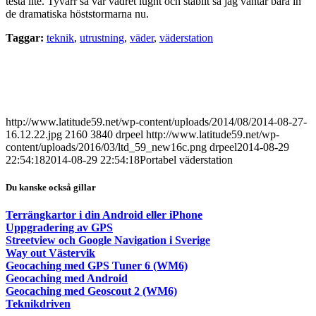
testa lite. Tyvärr så var vädret lugnt och stabilt så jag väntar bara in
de dramatiska höststormarna nu.
Taggar:
teknik
,
utrustning
,
väder
,
väderstation
http://www.latitude59.net/wp-content/uploads/2014/08/2014-08-27-
16.12.22.jpg
2160
3840
drpeel
http://www.latitude59.net/wp-
content/uploads/2016/03/ltd_59_new16c.png
drpeel
2014-08-29
22:54:18
2014-08-29 22:54:18
Portabel väderstation
Du kanske också gillar
Terrängkartor i din Android eller iPhone
Uppgradering av GPS
Streetview och Google Navigation i Sverige
Way out Västervik
Geocaching med GPS Tuner 6 (WM6)
Geocaching med Android
Geocaching med Geoscout 2 (WM6)
Teknikdriven