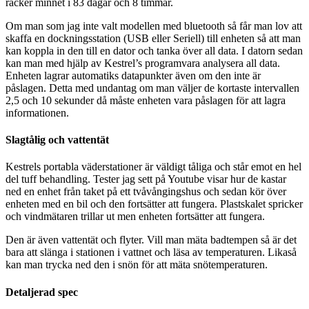
räcker minnet i 83 dagar och 8 timmar.
Om man som jag inte valt modellen med bluetooth så får man lov att
skaffa en dockningsstation (USB eller Seriell) till enheten så att man
kan koppla in den till en dator och tanka över all data. I datorn sedan
kan man med hjälp av Kestrel’s programvara analysera all data.
Enheten lagrar automatiks datapunkter även om den inte är
påslagen. Detta med undantag om man väljer de kortaste intervallen
2,5 och 10 sekunder då måste enheten vara påslagen för att lagra
informationen.
Slagtålig och vattentät
Kestrels portabla väderstationer är väldigt tåliga och står emot en hel
del tuff behandling. Tester jag sett på Youtube visar hur de kastar
ned en enhet från taket på ett tvåvångingshus och sedan kör över
enheten med en bil och den fortsätter att fungera. Plastskalet spricker
och vindmätaren trillar ut men enheten fortsätter att fungera.
Den är även vattentät och flyter. Vill man mäta badtempen så är det
bara att slänga i stationen i vattnet och läsa av temperaturen. Likaså
kan man trycka ned den i snön för att mäta snötemperaturen.
Detaljerad spec