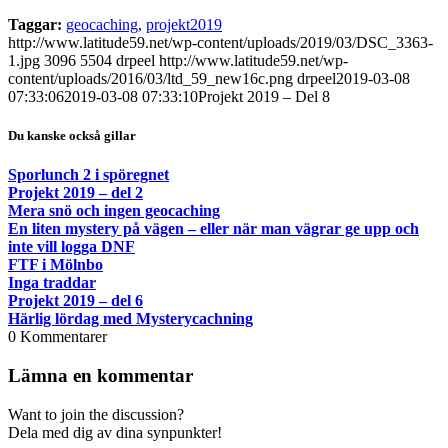
Taggar:
geocaching
,
projekt2019
http://www.latitude59.net/wp-content/uploads/2019/03/DSC_3363-
1.jpg
3096
5504
drpeel
http://www.latitude59.net/wp-
content/uploads/2016/03/ltd_59_new16c.png
drpeel
2019-03-08
07:33:06
2019-03-08 07:33:10
Projekt 2019 – Del 8
Du kanske också gillar
Sporlunch 2 i spöregnet
Projekt 2019 – del 2
Mera snö och ingen geocaching
En liten mystery på vägen – eller när man vägrar ge upp och
inte vill logga DNF
FTF i Mölnbo
Inga traddar
Projekt 2019 – del 6
Härlig lördag med Mysterycachning
0
Kommentarer
Lämna en kommentar
Want to join the discussion?
Dela med dig av dina synpunkter!