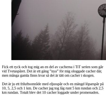
Fick ett ryck och tog mig an en del av cacherna i TiT serien som går
vid Tvetaspåret. Det är ett gäng ”nya” för mig ologgade cacher där,
men många gamla finns kvar så det är tätt om cacher i skogen.
Det är ju ett friluftsområde med eljusspår och en mängd löparspår på
10, 5, 2,5 och 1 km. De cacher jag tog låg runt 5 km rundan och 2,5
km rundan. Totalt blev det 10 cacher loggade under promenaden.