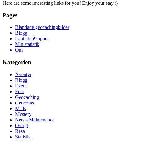
Here are some interesting links for you! Enjoy your stay :)
Pages
Blandade geocachingbilder
Blogg
Latitude59 appen
Min statistik
Om
Kategorien
Äventyr
Blogg
Event
Foto
Geocaching
Geocoins
MTB
Mystery
Needs Maintenance
Övrigt
Resa
Statistik