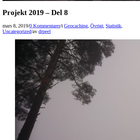
Projekt 2019 – Del 8
mars 8, 2019
/
0 Kommentarer
/
i
Geocaching
,
Övrigt
,
Statistik
,
Uncategorized
/
av
drpeel