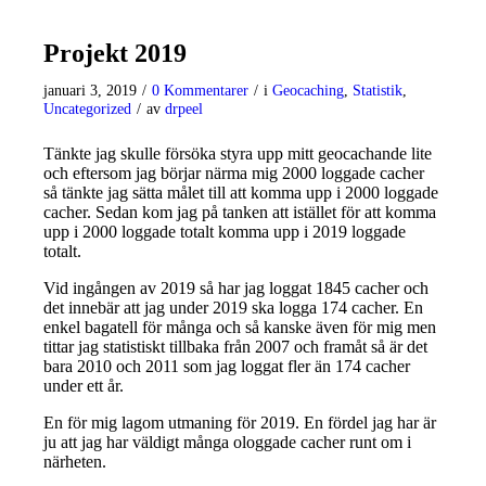
Projekt 2019
januari 3, 2019
/
0 Kommentarer
/
i
Geocaching
,
Statistik
,
Uncategorized
/
av
drpeel
Tänkte jag skulle försöka styra upp mitt geocachande lite
och eftersom jag börjar närma mig 2000 loggade cacher
så tänkte jag sätta målet till att komma upp i 2000 loggade
cacher. Sedan kom jag på tanken att istället för att komma
upp i 2000 loggade totalt komma upp i 2019 loggade
totalt.
Vid ingången av 2019 så har jag loggat 1845 cacher och
det innebär att jag under 2019 ska logga 174 cacher. En
enkel bagatell för många och så kanske även för mig men
tittar jag statistiskt tillbaka från 2007 och framåt så är det
bara 2010 och 2011 som jag loggat fler än 174 cacher
under ett år.
En för mig lagom utmaning för 2019. En fördel jag har är
ju att jag har väldigt många ologgade cacher runt om i
närheten.