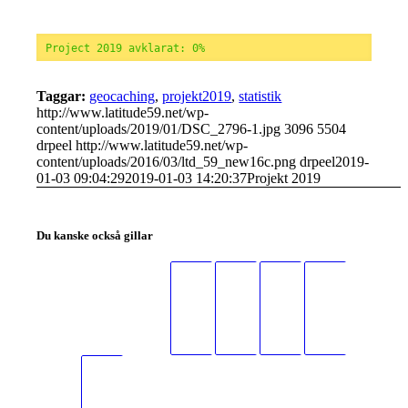
Project 2019 avklarat: 0%
Taggar:
geocaching
,
projekt2019
,
statistik
http://www.latitude59.net/wp-
content/uploads/2019/01/DSC_2796-1.jpg
3096
5504
drpeel
http://www.latitude59.net/wp-
content/uploads/2016/03/ltd_59_new16c.png
drpeel
2019-
01-03 09:04:29
2019-01-03 14:20:37
Projekt 2019
Du kanske också gillar