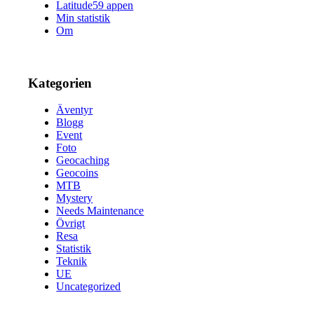
Latitude59 appen
Min statistik
Om
Kategorien
Äventyr
Blogg
Event
Foto
Geocaching
Geocoins
MTB
Mystery
Needs Maintenance
Övrigt
Resa
Statistik
Teknik
UE
Uncategorized