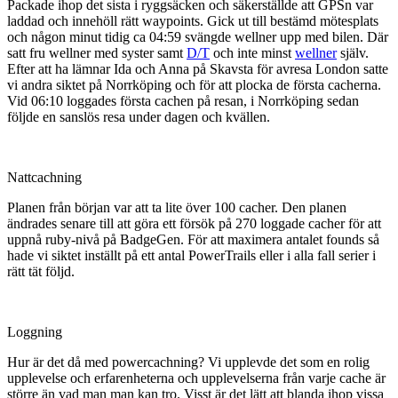
Packade ihop det sista i ryggsäcken och säkerställde att GPSn var
laddad och innehöll rätt waypoints. Gick ut till bestämd mötesplats
och någon minut tidig ca 04:59 svängde wellner upp med bilen. Där
satt fru wellner med syster samt
D/T
och inte minst
wellner
själv.
Efter att ha lämnar Ida och Anna på Skavsta för avresa London satte
vi andra siktet på Norrköping och för att plocka de första cacherna.
Vid 06:10 loggades första cachen på resan, i Norrköping sedan
följde en sanslös resa under dagen och kvällen.
Nattcachning
Planen från början var att ta lite över 100 cacher. Den planen
ändrades senare till att göra ett försök på 270 loggade cacher för att
uppnå ruby-nivå på BadgeGen. För att maximera antalet founds så
hade vi siktet inställt på ett antal PowerTrails eller i alla fall serier i
rätt tät följd.
Loggning
Hur är det då med powercachning? Vi upplevde det som en rolig
upplevelse och erfarenheterna och upplevelserna från varje cache är
större än vad man man kan tro. Visst är det lätt att blanda ihop vissa