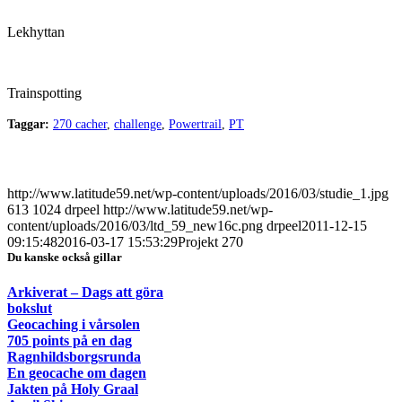
Lekhyttan
Trainspotting
Taggar:
270 cacher
,
challenge
,
Powertrail
,
PT
http://www.latitude59.net/wp-content/uploads/2016/03/studie_1.jpg
613
1024
drpeel
http://www.latitude59.net/wp-
content/uploads/2016/03/ltd_59_new16c.png
drpeel
2011-12-15
09:15:48
2016-03-17 15:53:29
Projekt 270
Du kanske också gillar
Arkiverat – Dags att göra
bokslut
Geocaching i vårsolen
705 points på en dag
Ragnhildsborgsrunda
En geocache om dagen
Jakten på Holy Graal