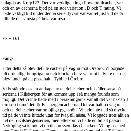
utlagda av Korp127. Det var verkligen inga Powertrailcacher, var
och en av cacherna bjöd på en stor variation i D och T rating. Vi
hade väldigt kul under denna serie, tyvärr var vädret just vid detta
tillfälle det sämsta på hela vår resa.
Ek + D/T
Fångst
Efter detta så blev det lite cacher på väg in mot Örebro. Vi började
bli ordentligt hungriga nu och klockan blev väl runt halv tre när det
blev lunch på ett pizzahak i Tybble i Örebro.
Vi bestämde oss nu att kapa av en del cacher och istället satsa på
serierna i Kilsbergen för att komma upp i så många founds som
möjligt. Det vi inte hade med i beräkningarna var att det var nästan 1
dm snö i området för Kilsbergencacherna. Det var halt på vägarna
och en del cacher var omöjliga pga snön. Vi lade inte ned så mycket
tid på de vi inte hittade utan for iväg till nästa. Vi loggade trots allt en
hel del i Kilsbergenserien, men eftersom vi hade en tid att passa i
Nyköping så kände vi nu tidspressen flåsa i nacken. Vi tog oss ned
mot Gamla E18-serien. Denna serie gav också en hel del T-faktor