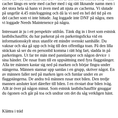
cacher längs en serie med cacher med i sig rätt liknande namn men i
det stora hela så hann vi även med att njuta av cacherna. Vi slutade
på ungefär 4.45 min/loggning och då la vi ned en hel del tid på en
del cacher som vi inte hittade. Jag loggade inte DNF på några, men
vi loggade Needs Maintenence på några.
Intressant är ju i ett perspektiv utifrån. Tänk dig in i livet som estnisk
lastbilschaufför, du har parkerat på en parkeringsficka vid en
informationsskylt strax utanför ett mindre svenskt samhälle. Du
vaknar och ska gå upp och iväg till den offentliga toan. På den lilla
sträckan så ser du en personbil komma i rätt hög fart, sladda in på
parkeringen. Ut far tre män med pannlampor och någon device i
sina händer. De rusar fram till en uppsättning med fyra flaggstänger.
Alla tre männen kastar sig ned på marken och börjar fingra under
stängerna. Männen stannar upp samlas i en grupp, skriver något. En
av männen faller ned på marken igen och fumlar under en av
flaggstängerna. De andra två männen rusar mot bilen. Den tredje
mannen ansluter kort därefter till bilen. I en rivstart drar bilen iväg.
Allt är över på någon minut. Som estnisk lastbilschaufför gnuggar
du ögonen och går på toa och undrar om det du såg verkligen hänt.
Klättra i träd