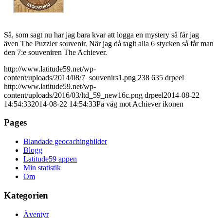
Så, som sagt nu har jag bara kvar att logga en mystery så får jag
även The Puzzler souvenir. När jag då tagit alla 6 stycken så får man
den 7:e souveniren The Achiever.
http://www.latitude59.net/wp-
content/uploads/2014/08/7_souvenirs1.png
238
635
drpeel
http://www.latitude59.net/wp-
content/uploads/2016/03/ltd_59_new16c.png
drpeel
2014-08-22
14:54:33
2014-08-22 14:54:33
På väg mot Achiever ikonen
Pages
Blandade geocachingbilder
Blogg
Latitude59 appen
Min statistik
Om
Kategorien
Äventyr