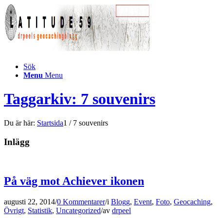
Sök
Menu
Menu
Taggarkiv: 7 souvenirs
Du är här:
Startsida
1
/
7 souvenirs
Inlägg
På väg mot Achiever ikonen
augusti 22, 2014
/
0 Kommentarer
/
i
Blogg
,
Event
,
Foto
,
Geocaching
,
Övrigt
,
Statistik
,
Uncategorized
/
av
drpeel