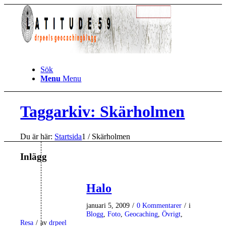
Sök
Menu
Menu
Taggarkiv: Skärholmen
Du är här:
Startsida
1
/
Skärholmen
Inlägg
Halo
januari 5, 2009
/
0 Kommentarer
/
i
Blogg
,
Foto
,
Geocaching
,
Övrigt
,
Resa
/
av
drpeel