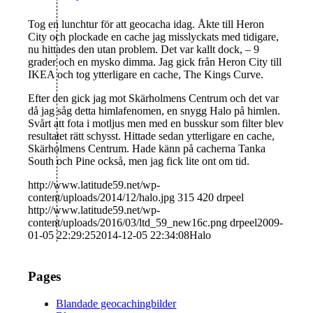
Tog en lunchtur för att geocacha idag. Åkte till Heron
City och plockade en cache jag misslyckats med tidigare,
nu hittades den utan problem. Det var kallt dock, – 9
grader och en mysko dimma. Jag gick från Heron City till
IKEA och tog ytterligare en cache, The Kings Curve.
Efter den gick jag mot Skärholmens Centrum och det var
då jag såg detta himlafenomen, en snygg Halo på himlen.
Svårt att fota i motljus men med en busskur som filter blev
resultatet rätt schysst. Hittade sedan ytterligare en cache,
Skärholmens Centrum. Hade känn på cacherna Tanka
South och Pine också, men jag fick lite ont om tid.
http://www.latitude59.net/wp-
content/uploads/2014/12/halo.jpg
315
420
drpeel
http://www.latitude59.net/wp-
content/uploads/2016/03/ltd_59_new16c.png
drpeel
2009-
01-05 22:29:25
2014-12-05 22:34:08
Halo
Pages
Blandade geocachingbilder