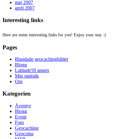
maj 2007
april 2007
Interesting links
Here are some interesting links for you! Enjoy your stay :)
Pages
Blandade geocachingbilder
Blogg
Latitude59 appen
Min statistik
Om
Kategorien
Äventyr
Blogg
Event
Foto
Geocaching
Geocoins