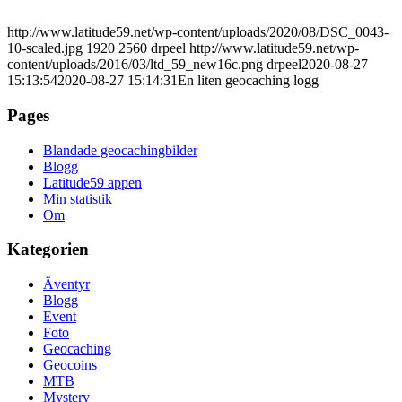
http://www.latitude59.net/wp-content/uploads/2020/08/DSC_0043-
10-scaled.jpg
1920
2560
drpeel
http://www.latitude59.net/wp-
content/uploads/2016/03/ltd_59_new16c.png
drpeel
2020-08-27
15:13:54
2020-08-27 15:14:31
En liten geocaching logg
Pages
Blandade geocachingbilder
Blogg
Latitude59 appen
Min statistik
Om
Kategorien
Äventyr
Blogg
Event
Foto
Geocaching
Geocoins
MTB
Mystery