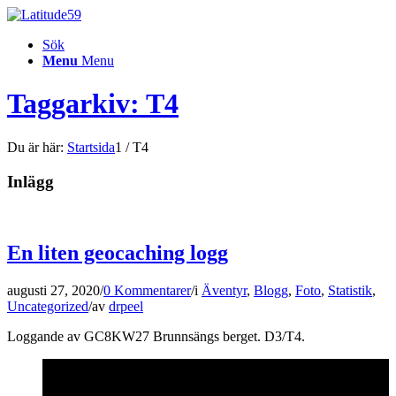
Sök
Menu
Menu
Taggarkiv: T4
Du är här:
Startsida
1
/
T4
Inlägg
En liten geocaching logg
augusti 27, 2020
/
0 Kommentarer
/
i
Äventyr
,
Blogg
,
Foto
,
Statistik
,
Uncategorized
/
av
drpeel
Loggande av GC8KW27 Brunnsängs berget. D3/T4.