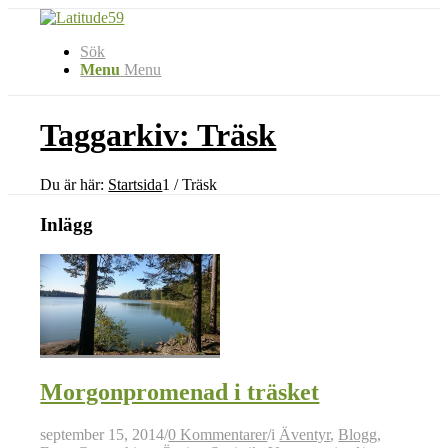
Sök
Menu
Menu
Taggarkiv: Träsk
Du är här:
Startsida
1
/
Träsk
Inlägg
Morgonpromenad i träsket
september 15, 2014
/
0 Kommentarer
/
i
Äventyr
,
Blogg
,