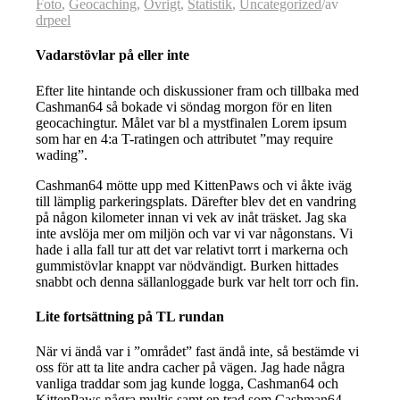
Foto
,
Geocaching
,
Övrigt
,
Statistik
,
Uncategorized
/
av
drpeel
Vadarstövlar på eller inte
Efter lite hintande och diskussioner fram och tillbaka med
Cashman64 så bokade vi söndag morgon för en liten
geocachingtur. Målet var bl a mystfinalen Lorem ipsum
som har en 4:a T-ratingen och attributet ”may require
wading”.
Cashman64 mötte upp med KittenPaws och vi åkte iväg
till lämplig parkeringsplats. Därefter blev det en vandring
på någon kilometer innan vi vek av inåt träsket. Jag ska
inte avslöja mer om miljön och var vi var någonstans. Vi
hade i alla fall tur att det var relativt torrt i markerna och
gummistövlar knappt var nödvändigt. Burken hittades
snabbt och denna sällanloggade burk var helt torr och fin.
Lite fortsättning på TL rundan
När vi ändå var i ”området” fast ändå inte, så bestämde vi
oss för att ta lite andra cacher på vägen. Jag hade några
vanliga traddar som jag kunde logga, Cashman64 och
KittenPaws några multis samt en trad som Cashman64