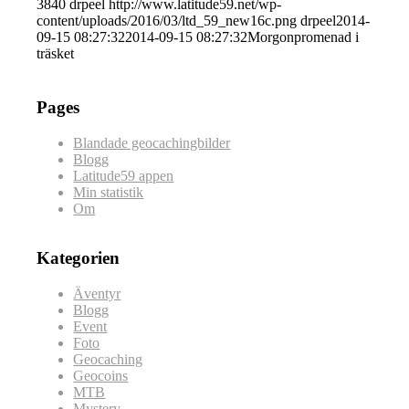
3840
drpeel
http://www.latitude59.net/wp-
content/uploads/2016/03/ltd_59_new16c.png
drpeel
2014-
09-15 08:27:32
2014-09-15 08:27:32
Morgonpromenad i
träsket
Pages
Blandade geocachingbilder
Blogg
Latitude59 appen
Min statistik
Om
Kategorien
Äventyr
Blogg
Event
Foto
Geocaching
Geocoins
MTB
Mystery