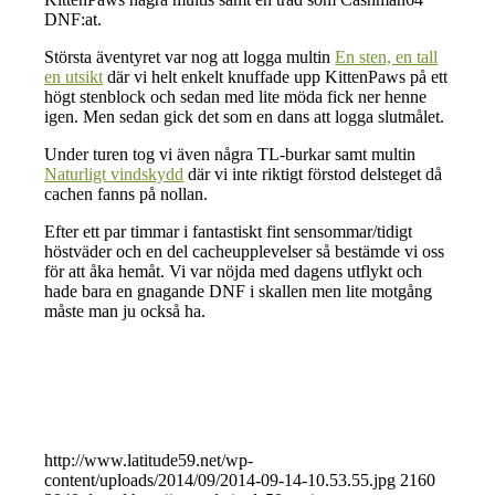
DNF:at.
Största äventyret var nog att logga multin
En sten, en tall
en utsikt
där vi helt enkelt knuffade upp KittenPaws på ett
högt stenblock och sedan med lite möda fick ner henne
igen. Men sedan gick det som en dans att logga slutmålet.
Under turen tog vi även några TL-burkar samt multin
Naturligt vindskydd
där vi inte riktigt förstod delsteget då
cachen fanns på nollan.
Efter ett par timmar i fantastiskt fint sensommar/tidigt
höstväder och en del cacheupplevelser så bestämde vi oss
för att åka hemåt. Vi var nöjda med dagens utflykt och
hade bara en gnagande DNF i skallen men lite motgång
måste man ju också ha.
http://www.latitude59.net/wp-
content/uploads/2014/09/2014-09-14-10.53.55.jpg
2160