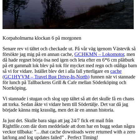
Korpaholmarna klockan 6 på morgonen
Senare rev vi tältet och checkade ut. På vår väg igenom Västevik så
försökte jag mig på en annan cache,
GCHKMN – Lokomotor
, men
då hade regnet börja ösa ned igen och leta efter en 6*6 cm plåtburk
på ett gammalt lok blev på tok för mycket med regn och otåliga barn
så vi for vidare. Istället blev det i alla fall ytterligare en
cache
(GC1HYVM – Travel Bug Drive-In-North)
funnen när vi stannade
för lunch på Tallbackens Grill & Cafe mellan Söderköping och
Norrköping.
Vi stannade i stugan och slog upp tältet så att det skulle få en chans
att torka. Sedan åkte vi vidare hem till Södertälje. Det var då jag
började känna mig krasslig, men det är en annan historia.
Ja just det. Skulle bara säga att jag 24/7 fick ett mail från
Rightfile.com där dom meddelade att dom har en bugg sedan några
veckor tillbaka: ”…that cache downloads were returned with a zero
lat/long and log updates failed” . Perfect Timing!