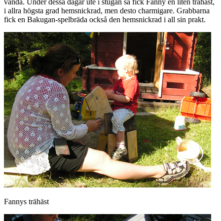
vända. Under dessa dagar ute i stugan så fick Fanny en liten trähäst,
i allra högsta grad hemsnickrad, men desto charmigare. Grabbarna
fick en Bakugan-spelbräda också den hemsnickrad i all sin prakt.
Fannys trähäst