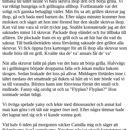
tillbaka till tältet skulle vi bara skruva ihop den och börja grilla. Vi
var riktigt hungriga och grillsugna allihop. Fortfaranade var det
soligt och ganska behagligt väder. Min fru sa att; grillen skruvar jag
ihop, gå och bada med barnen du. Efter några minuter kommer hon
moloken och säger att hon inte förstod hur den skulle skruvas ihop.
Kan väl inte vara så svårt tyckte jag. Snabbt konstaterade jag att det
saknades minst 14 skruvar. Packade ihop eländet och for tillbaka till
affären. De plockade fram en ny grill och sa att här har du vad du
saknar. Till butiksbeträdets stora förvåning saknade den grillen alla
skruvar. Vi fick öppna fyra kartonger för att få ihop alla skruvar som
skulle höra till en grill. Kvalite ska de’ va’ annars får de’ va’
När alla skruvar fallit på plats var det bara att börja grilla. Halvvägs
in i grillningen började dropparna falla och åskan mullra bakom
skogen. Sedan brakade det loss på allvar. Middagen förtärdes inne i
tältet medans det smattrade på duken så hårt att vi inte hörde vad vi
sa till varandra. Blixten hann inte försvinna förrän det small och
mullrade. Fanny såg orolig ut och sa ”Flyplan? Flyplan?” Hon
somnade sedan tidigt.
Vi övriga spelade yatsy och lekte med dinousaurier och annat kul
man kan göra i ett tält när regnet öser ned. Efter några timmar hade
det lugnat ned sig och vi kunde somna gott.
Vid halv 6 tiden på morgonen väcker Camilla mig och säger att
fiskmåsarna är på soppåsarna. Yrvaken går jag ut och konstaterar att