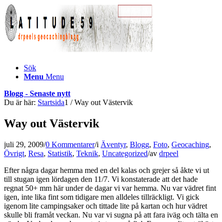
Sök
Menu
Menu
Blogg - Senaste nytt
Du är här:
Startsida
1
/
Way out Västervik
Way out Västervik
juli 29, 2009
/
0 Kommentarer
/
i
Äventyr
,
Blogg
,
Foto
,
Geocaching
,
Övrigt
,
Resa
,
Statistik
,
Teknik
,
Uncategorized
/
av
drpeel
Efter några dagar hemma med en del kalas och grejer så åkte vi ut
till stugan igen lördagen den 11/7. Vi konstaterade att det hade
regnat 50+ mm här under de dagar vi var hemma. Nu var vädret fint
igen, inte lika fint som tidigare men alldeles tillräckligt. Vi gick
igenom lite campingsaker och tittade lite på kartan och hur vädret
skulle bli framåt veckan. Nu var vi sugna på att fara iväg och tälta en