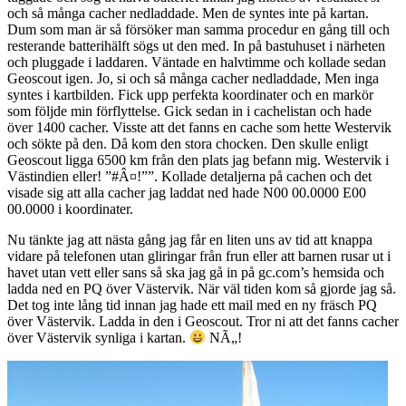
och så många cacher nedladdade. Men de syntes inte på kartan.
Dum som man är så försöker man samma procedur en gång till och
resterande batterihälft sögs ut den med. In på bastuhuset i närheten
och pluggade i laddaren. Väntade en halvtimme och kollade sedan
Geoscout igen. Jo, si och så många cacher nedladdade, Men inga
syntes i kartbilden. Fick upp perfekta koordinater och en markör
som följde min förflyttelse. Gick sedan in i cachelistan och hade
över 1400 cacher. Visste att det fanns en cache som hette Westervik
och sökte på den. Då kom den stora chocken. Den skulle enligt
Geoscout ligga 6500 km från den plats jag befann mig. Westervik i
Västindien eller! ”#Â¤!””. Kollade detaljerna på cachen och det
visade sig att alla cacher jag laddat ned hade N00 00.0000 E00
00.0000 i koordinater.
Nu tänkte jag att nästa gång jag får en liten uns av tid att knappa
vidare på telefonen utan gliringar från frun eller att barnen rusar ut i
havet utan vett eller sans så ska jag gå in på gc.com’s hemsida och
ladda ned en PQ över Västervik. När väl tiden kom så gjorde jag så.
Det tog inte lång tid innan jag hade ett mail med en ny fräsch PQ
över Västervik. Ladda in den i Geoscout. Tror ni att det fanns cacher
över Västervik synliga i kartan.
NÃ„!