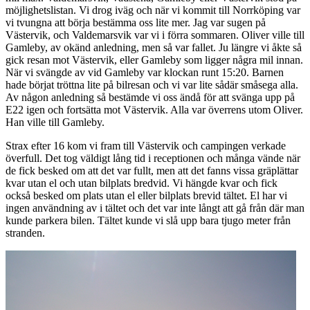
möjlighetslistan. Vi drog iväg och när vi kommit till Norrköping var
vi tvungna att börja bestämma oss lite mer. Jag var sugen på
Västervik, och Valdemarsvik var vi i förra sommaren. Oliver ville till
Gamleby, av okänd anledning, men så var fallet. Ju längre vi åkte så
gick resan mot Västervik, eller Gamleby som ligger några mil innan.
När vi svängde av vid Gamleby var klockan runt 15:20. Barnen
hade börjat tröttna lite på bilresan och vi var lite sådär småsega alla.
Av någon anledning så bestämde vi oss ändå för att svänga upp på
E22 igen och fortsätta mot Västervik. Alla var överrens utom Oliver.
Han ville till Gamleby.
Strax efter 16 kom vi fram till Västervik och campingen verkade
överfull. Det tog väldigt lång tid i receptionen och många vände när
de fick besked om att det var fullt, men att det fanns vissa gräplättar
kvar utan el och utan bilplats bredvid. Vi hängde kvar och fick
också besked om plats utan el eller bilplats brevid tältet. El har vi
ingen användning av i tältet och det var inte långt att gå från där man
kunde parkera bilen. Tältet kunde vi slå upp bara tjugo meter från
stranden.