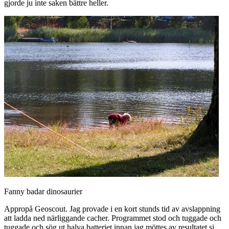
gjorde ju inte saken bättre heller.
Fanny badar dinosaurier
Appropå Geoscout. Jag provade i en kort stunds tid av avslappning
att ladda ned närliggande cacher. Programmet stod och tuggade och
tuggade och sög ut halva batteriet innan jag möttes av resultatet si