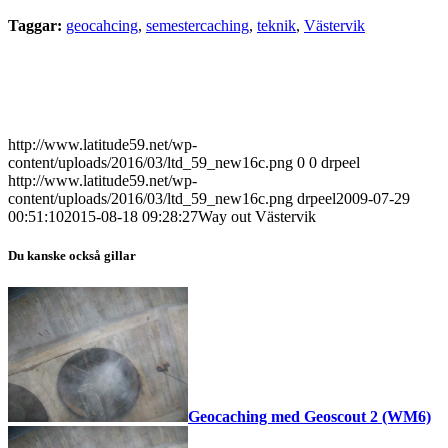
Taggar:
geocahcing
,
semestercaching
,
teknik
,
Västervik
http://www.latitude59.net/wp-
content/uploads/2016/03/ltd_59_new16c.png
0
0
drpeel
http://www.latitude59.net/wp-
content/uploads/2016/03/ltd_59_new16c.png
drpeel
2009-07-29
00:51:10
2015-08-18 09:28:27
Way out Västervik
Du kanske också gillar
Geocaching med Geoscout 2 (WM6)