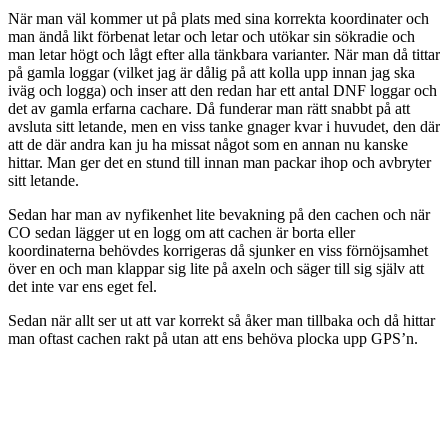
När man väl kommer ut på plats med sina korrekta koordinater och
man ändå likt förbenat letar och letar och utökar sin sökradie och
man letar högt och lågt efter alla tänkbara varianter. När man då tittar
på gamla loggar (vilket jag är dålig på att kolla upp innan jag ska
iväg och logga) och inser att den redan har ett antal DNF loggar och
det av gamla erfarna cachare. Då funderar man rätt snabbt på att
avsluta sitt letande, men en viss tanke gnager kvar i huvudet, den där
att de där andra kan ju ha missat något som en annan nu kanske
hittar. Man ger det en stund till innan man packar ihop och avbryter
sitt letande.
Sedan har man av nyfikenhet lite bevakning på den cachen och när
CO sedan lägger ut en logg om att cachen är borta eller
koordinaterna behövdes korrigeras då sjunker en viss förnöjsamhet
över en och man klappar sig lite på axeln och säger till sig själv att
det inte var ens eget fel.
Sedan när allt ser ut att var korrekt så åker man tillbaka och då hittar
man oftast cachen rakt på utan att ens behöva plocka upp GPS’n.