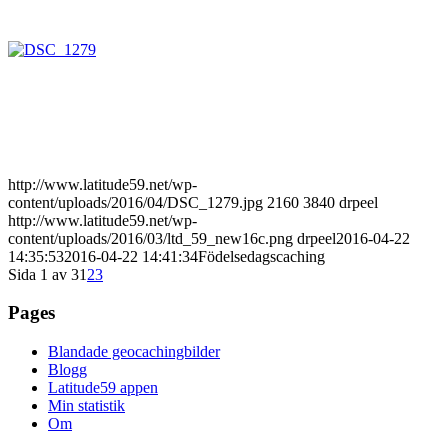
http://www.latitude59.net/wp-
content/uploads/2016/04/DSC_1279.jpg
2160
3840
drpeel
http://www.latitude59.net/wp-
content/uploads/2016/03/ltd_59_new16c.png
drpeel
2016-04-22
14:35:53
2016-04-22 14:41:34
Födelsedagscaching
Sida 1 av 3
1
2
3
Pages
Blandade geocachingbilder
Blogg
Latitude59 appen
Min statistik
Om