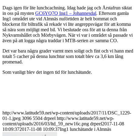
Dags igen för lite lunchcachning. Idag hade jag och Årstafrun siktat
in oss på mysten
GC6YQ7Q Ing1 – Johannesdal
. Eftersom gamla
Ing1 området ute vid Almnäs nuförtiden är helt bommat och
blockerat för biltrafik så rekade vi lite angreppsvägar för att komma
så nära som möjligt med bil. Vi beslutade oss för att ta denna från
Nykvarnshållet och Mörbyvägen. När vi var i området så passade vi
även på att logga några traddar i MTB-serien av samma CO.
Det var bara några grader varmt men soligt och fint och vi hann med
totalt 5 cacher på denna lunchtur som totalt blev ca 3,6 km lång
promenad.
Som vanligt blev det ingen tid för lunchätande.
http://www.latitude59.net/wp-content/uploads/2017/11/DSC_1229-
01-1.jpeg
3096
5504
drpeel
http://www.latitude59.net/wp-
content/uploads/2016/03/ltd_59_new16c.png
drpeel
2017-11-08
10:09:37
2017-11-08 10:09:37
Ing1 lunchätande i Almnäs