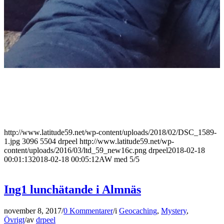
http://www.latitude59.net/wp-content/uploads/2018/02/DSC_1589-
1.jpg
3096
5504
drpeel
http://www.latitude59.net/wp-
content/uploads/2016/03/ltd_59_new16c.png
drpeel
2018-02-18
00:01:13
2018-02-18 00:05:12
AW med 5/5
Ing1 lunchätande i Almnäs
november 8, 2017
/
0 Kommentarer
/
i
Geocaching
,
Mystery
,
Övrigt
/
av
drpeel