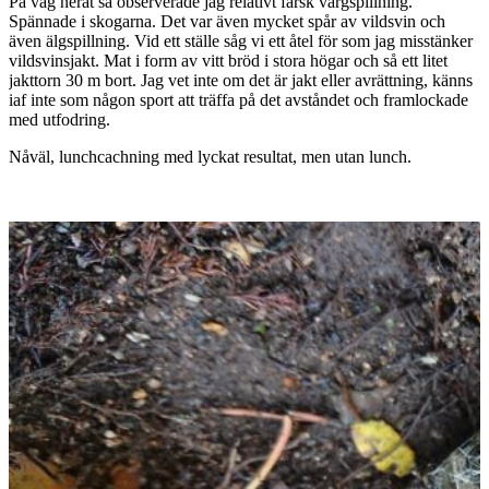
På väg neråt så observerade jag relativt färsk vargspillning.
Spännade i skogarna. Det var även mycket spår av vildsvin och
även älgspillning. Vid ett ställe såg vi ett åtel för som jag misstänker
vildsvinsjakt. Mat i form av vitt bröd i stora högar och så ett litet
jakttorn 30 m bort. Jag vet inte om det är jakt eller avrättning, känns
iaf inte som någon sport att träffa på det avståndet och framlockade
med utfodring.
Nåväl, lunchcachning med lyckat resultat, men utan lunch.