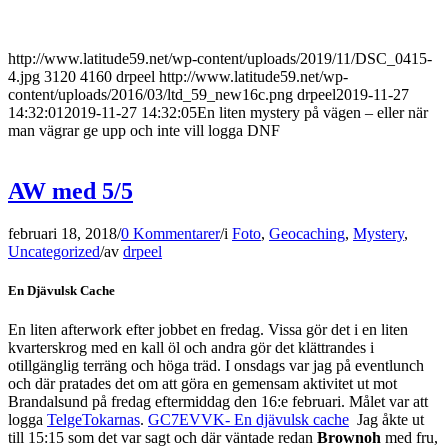
http://www.latitude59.net/wp-content/uploads/2019/11/DSC_0415-
4.jpg
3120
4160
drpeel
http://www.latitude59.net/wp-
content/uploads/2016/03/ltd_59_new16c.png
drpeel
2019-11-27
14:32:01
2019-11-27 14:32:05
En liten mystery på vägen – eller när
man vägrar ge upp och inte vill logga DNF
AW med 5/5
februari 18, 2018
/
0 Kommentarer
/
i
Foto
,
Geocaching
,
Mystery
,
Uncategorized
/
av
drpeel
En Djävulsk Cache
En liten afterwork efter jobbet en fredag. Vissa gör det i en liten
kvarterskrog med en kall öl och andra gör det klättrandes i
otillgänglig terräng och höga träd. I onsdags var jag på eventlunch
och där pratades det om att göra en gemensam aktivitet ut mot
Brandalsund på fredag eftermiddag den 16:e februari. Målet var att
logga
TelgeTokarnas
.
GC7EVVK- En djävulsk cache
Jag åkte ut
till 15:15 som det var sagt och där väntade redan
Brownoh
med fru,