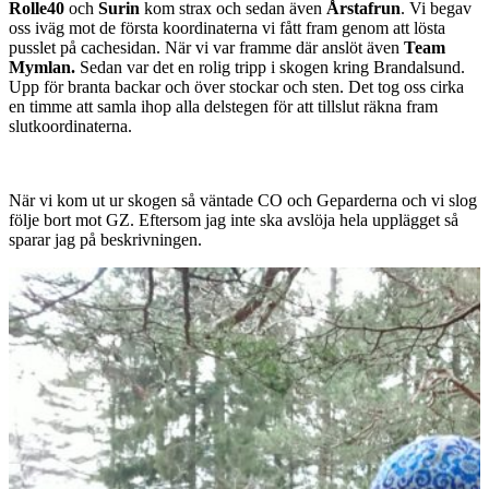
Rolle40
och
Surin
kom strax och sedan även
Årstafrun
. Vi begav
oss iväg mot de första koordinaterna vi fått fram genom att lösta
pusslet på cachesidan. När vi var framme där anslöt även
Team
Mymlan.
Sedan var det en rolig tripp i skogen kring Brandalsund.
Upp för branta backar och över stockar och sten. Det tog oss cirka
en timme att samla ihop alla delstegen för att tillslut räkna fram
slutkoordinaterna.
När vi kom ut ur skogen så väntade CO och Geparderna och vi slog
följe bort mot GZ. Eftersom jag inte ska avslöja hela upplägget så
sparar jag på beskrivningen.