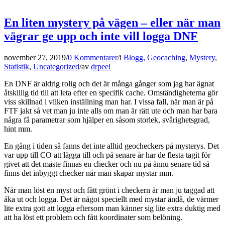
En liten mystery på vägen – eller när man
vägrar ge upp och inte vill logga DNF
november 27, 2019
/
0 Kommentarer
/
i
Blogg
,
Geocaching
,
Mystery
,
Statistik
,
Uncategorized
/
av
drpeel
En DNF är aldrig rolig och det är många gånger som jag har ägnat
åtskillig tid till att leta efter en specifik cache. Omständigheterna gör
viss skillnad i vilken inställning man har. I vissa fall, när man är på
FTF jakt så vet man ju inte alls om man är rätt ute och man har bara
några få parametrar som hjälper en såsom storlek, svårighetsgrad,
hint mm.
En gång i tiden så fanns det inte alltid geocheckers på mysterys. Det
var upp till CO att lägga till och på senare år har de flesta tagit för
givet att det måste finnas en checker och nu på ännu senare tid så
finns det inbyggt checker när man skapar mystar mm.
När man löst en myst och fått grönt i checkern är man ju taggad att
åka ut och logga. Det är något speciellt med mystar ändå, de värmer
lite extra gott att logga eftersom man känner sig lite extra duktig med
att ha löst ett problem och fått koordinater som belöning.