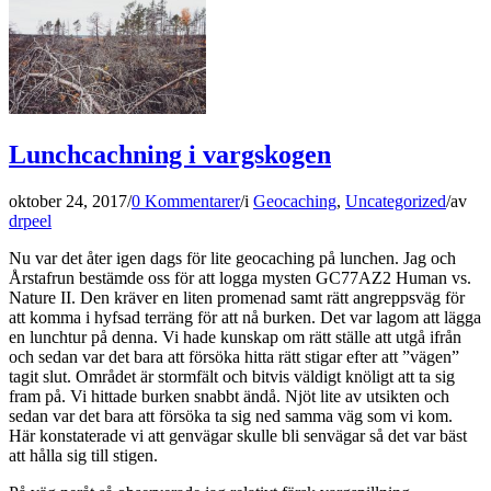
Lunchcachning i vargskogen
oktober 24, 2017
/
0 Kommentarer
/
i
Geocaching
,
Uncategorized
/
av
drpeel
Nu var det åter igen dags för lite geocaching på lunchen. Jag och
Årstafrun bestämde oss för att logga mysten GC77AZ2 Human vs.
Nature II. Den kräver en liten promenad samt rätt angreppsväg för
att komma i hyfsad terräng för att nå burken. Det var lagom att lägga
en lunchtur på denna. Vi hade kunskap om rätt ställe att utgå ifrån
och sedan var det bara att försöka hitta rätt stigar efter att ”vägen”
tagit slut. Området är stormfält och bitvis väldigt knöligt att ta sig
fram på. Vi hittade burken snabbt ändå. Njöt lite av utsikten och
sedan var det bara att försöka ta sig ned samma väg som vi kom.
Här konstaterade vi att genvägar skulle bli senvägar så det var bäst
att hålla sig till stigen.