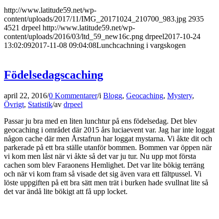
http://www.latitude59.net/wp-
content/uploads/2017/11/IMG_20171024_210700_983.jpg
2935
4521
drpeel
http://www.latitude59.net/wp-
content/uploads/2016/03/ltd_59_new16c.png
drpeel
2017-10-24
13:02:09
2017-11-08 09:04:08
Lunchcachning i vargskogen
Födelsedagscaching
april 22, 2016
/
0 Kommentarer
/
i
Blogg
,
Geocaching
,
Mystery
,
Övrigt
,
Statistik
/
av
drpeel
Passar ju bra med en liten lunchtur på ens födelsedag. Det blev
geocaching i området där 2015 års luciaevent var. Jag har inte loggat
någon cache där men Årstafrun har loggat mystarna. Vi åkte dit och
parkerade på ett bra ställe utanför bommen. Bommen var öppen när
vi kom men låst när vi åkte så det var ju tur. Nu upp mot första
cachen som blev Faraonens Hemlighet. Det var lite bökig terräng
och när vi kom fram så visade det sig även vara ett fältpussel. Vi
löste uppgiften på ett bra sätt men trät i burken hade svullnat lite så
det var ändå lite bökigt att få upp locket.