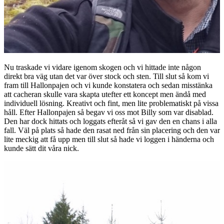
Nu traskade vi vidare igenom skogen och vi hittade inte någon
direkt bra väg utan det var över stock och sten. Till slut så kom vi
fram till Hallonpajen och vi kunde konstatera och sedan misstänka
att cacheran skulle vara skapta utefter ett koncept men ändå med
individuell lösning. Kreativt och fint, men lite problematiskt på vissa
håll. Efter Hallonpajen så begav vi oss mot Billy som var disablad.
Den har dock hittats och loggats efteråt så vi gav den en chans i alla
fall. Väl på plats så hade den rasat ned från sin placering och den var
lite meckig att få upp men till slut så hade vi loggen i händerna och
kunde sätt dit våra nick.