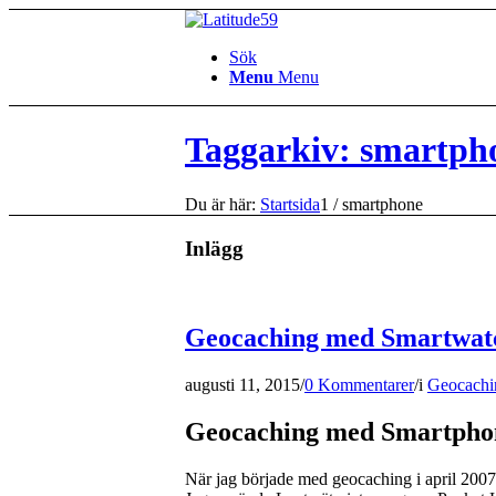
Sök
Menu
Menu
Taggarkiv: smartph
Du är här:
Startsida
1
/
smartphone
Inlägg
Geocaching med Smartwat
augusti 11, 2015
/
0 Kommentarer
/
i
Geocachi
Geocaching med Smartpho
När jag började med geocaching i april 20