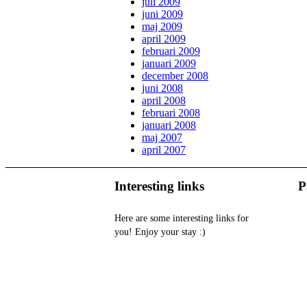
juli 2009
juni 2009
maj 2009
april 2009
februari 2009
januari 2009
december 2008
juni 2008
april 2008
februari 2008
januari 2008
maj 2007
april 2007
Interesting links
P
Here are some interesting links for
you! Enjoy your stay :)