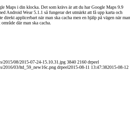
gle Maps i din klocka. Det som krävs är att du har Google Maps 9.9
med Android Wear 5.1.1 så fungerar det utmärkt att få upp karta och
te direkt applicerbart när man ska cacha men en hjälp på vägen när ma
ett område där man ska cacha.
ds/2015/08/2015-07-24-15.10.31.jpg
3840
2160
drpeel
ads/2016/03/ltd_59_new16c.png
drpeel
2015-08-11 13:47:38
2015-08-12