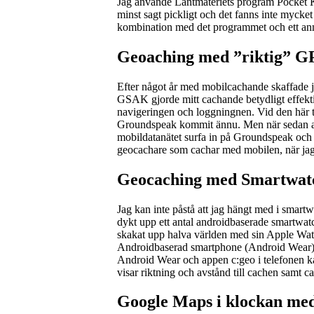
Jag använde Lantmäteriets program Pocket Ka
minst sagt pickligt och det fanns inte mycket
kombination med det programmet och ett an
Geoaching med ”riktig” G
Efter något år med mobilcachande skaffade 
GSAK gjorde mitt cachande betydligt effekti
navigeringen och loggningnen. Vid den här t
Groundspeak kommit ännu. Men när sedan a
mobildatanätet surfa in på Groundspeak och 
geocachare som cachar med mobilen, när jag 
Geocaching med Smartwat
Jag kan inte påstå att jag hängt med i smartw
dykt upp ett antal androidbaserade smartwatc
skakat upp halva världen med sin Apple Wat
Androidbaserad smartphone (Android Wear). J
Android Wear och appen c:geo i telefonen ka
visar riktning och avstånd till cachen samt
Google Maps i klockan med