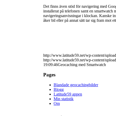
Det finns även stöd för navigering med Goo
installerat på telefonen samt en smartwatch 
navigeringsanvisningar i klockan. Kanske in
åker bil eller på annat sätt tar sig fram mot 
http://www.latitude59.net/wp-content/uploa
http://www.latitude59.net/wp-content/uplo
19:09:46
Geocaching med Smartwatch
Pages
Blandade geocachingbilder
Blogg
Latitude59 appen
Min statistik
Om