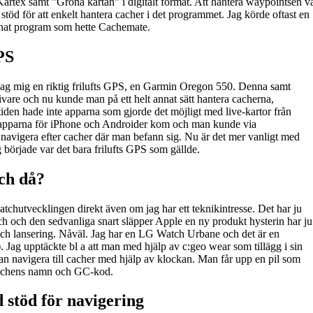
rtex samt ”Gröna kartan” i digitalt format. Att hantera waypointsen v
 stöd för att enkelt hantera cacher i det programmet. Jag körde oftast en
nat program som hette Cachemate.
PS
jag mig en riktig frilufts GPS, en Garmin Oregon 550. Denna samt
vare och nu kunde man på ett helt annat sätt hantera cacherna,
iden hade inte apparna som gjorde det möjligt med live-kartor från
pparna för iPhone och Androider kom och man kunde via
navigera efter cacher där man befann sig. Nu är det mer vanligt med
började var det bara frilufts GPS som gällde.
ch då?
atchutvecklingen direkt även om jag har ett teknikintresse. Det har ju
h och den sedvanliga snart släpper Apple en ny produkt hysterin har ju
ch lansering. Nåväl. Jag har en LG Watch Urbane och det är en
ag upptäckte bl a att man med hjälp av c:geo wear som tillägg i sin
n navigera till cacher med hjälp av klockan. Man får upp en pil som
 cachens namn och GC-kod.
 stöd för navigering