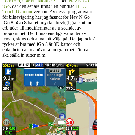
TomTom
,
Garmin Mobile XT
och
Nav N Go
iGo
, där den senare finns i en bundlad
HTC
Touch Diamond
version. Av dessa programvaror
för bilnavigering har jag fastnat för Nav N Go
iGo 8. iGo 8 har ett mycket trevligt gränsnitt och
erbjuder till modifieringar av utseendet av
programmet. Det finns oändliga varianter av
teman, skins och annat att välja på. Det jag också
tycker är bra med iGo 8 är 3D kartor och
enkelheten att manövrera programmet när man
ska ställa in rutter m.m.