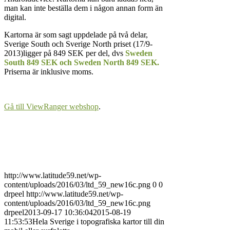
man kan inte beställa dem i någon annan form än
digital.
Kartorna är som sagt uppdelade på två delar,
Sverige South och Sverige North priset (17/9-
2013)ligger på 849 SEK per del, dvs
Sweden
South 849 SEK och Sweden North 849 SEK.
Priserna är inklusive moms.
Gå till ViewRanger webshop
.
http://www.latitude59.net/wp-
content/uploads/2016/03/ltd_59_new16c.png
0
0
drpeel
http://www.latitude59.net/wp-
content/uploads/2016/03/ltd_59_new16c.png
drpeel
2013-09-17 10:36:04
2015-08-19
11:53:53
Hela Sverige i topografiska kartor till din