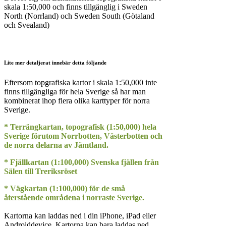
skala 1:50,000 och finns tillgänglig i Sweden
North (Norrland) och Sweden South (Götaland
och Svealand)
Lite mer detaljerat innebär detta följande
Eftersom topgrafiska kartor i skala 1:50,000 inte
finns tillgängliga för hela Sverige så har man
kombinerat ihop flera olika karttyper för norra
Sverige.
* Terrängkartan, topografisk (1:50,000) hela
Sverige förutom Norrbotten, Västerbotten och
de norra delarna av Jämtland.
* Fjällkartan (1:100,000) Svenska fjällen från
Sälen till Treriksröset
* Vägkartan (1:100,000) för de små
återstående områdena i norraste Sverige.
Kartorna kan laddas ned i din iPhone, iPad eller
Androiddevice. Kartorna kan bara laddas ned,