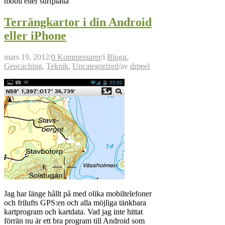
mobil eller surfplatta
Terrängkartor i din Android
eller iPhone
mars 19, 2012
/
0 Kommentarer
/
i
Blogg
,
Geocaching
,
Teknik
,
Uncategorized
/
av
drpeel
Jag har länge hållt på med olika mobiltelefoner
och frilufts GPS:en och alla möjliga tänkbara
kartprogram och kartdata. Vad jag inte hittat
förrän nu är ett bra program till Android som