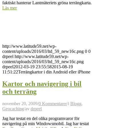
faktiskt hanterar Lantmäteriets gröna terrängkarta.
Läs mer
http://www.latitude59.net/wp-
content/uploads/2016/03/ltd_59_new16c.png
0
0
drpeel
http://www.latitude59.net/wp-
content/uploads/2016/03/ltd_59_new16c.png
drpeel
2012-03-19 23:55:58
2015-08-19
11:51:22
Terrängkartor i din Android eller iPhone
Kartor och navigering i bil
och terräng
november 20, 2009
/
0 Kommentarer
/
i
Blogg
,
Geocaching
/
av
drpeel
Jag har testat en del olika programvaror för
navigering på min Windowsmobil. Jag har testat