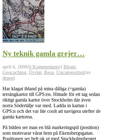
Ny teknik gamla grejer…
april 6, 2008
/
0 Kommentarer
/
i
Blogg
,
Geocaching
,
Övrigt
,
Resa
,
Uncategorized
/
av
drpeel
Har klagat ibland på mina dåliga (=gamla)
terrängkartor till GPS:en. Hittade för ett tag sedan
riktigt gamla kartor över Stockholm där även
norra Södertälje var med. Ladda in kartan i
GPS:n och det var lite coolt att navigera utefter de
gamla kartorna.
På bilden ser man en blå markeringspil (position)
som motsvarar vårat hem på Ekensbergsgatan.
Positionen ser helt ok ut med Stockholmsberget