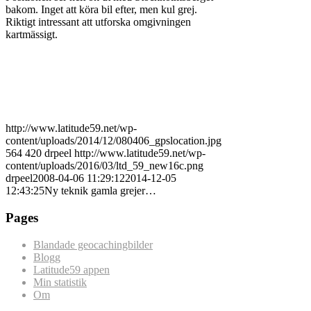
bakom. Inget att köra bil efter, men kul grej.
Riktigt intressant att utforska omgivningen
kartmässigt.
http://www.latitude59.net/wp-
content/uploads/2014/12/080406_gpslocation.jpg
564
420
drpeel
http://www.latitude59.net/wp-
content/uploads/2016/03/ltd_59_new16c.png
drpeel
2008-04-06 11:29:12
2014-12-05
12:43:25
Ny teknik gamla grejer…
Pages
Blandade geocachingbilder
Blogg
Latitude59 appen
Min statistik
Om