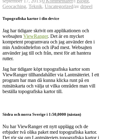
september 17, 2013
/
0 Kommentarer
/
i
Blogg
,
Geocaching
,
Teknik
,
Uncategorized
/
av
drpeel
Topografiska kartor i din device
Jag har tidigare skrivit om applikationen och
websajten
ViewRanger
. Det är en mycket
kompetent programvara och jag använder den i
min Androidtelefon och iPad mest. Websajten
använder jag till och från, mest för att hantera
rutter.
Jag har tidigare köpt topografiska kartor som
ViewRanger tillhandahåller via Lantmäteriet. I ett
program har man då kunna klicka runt på en
rutnätskarta och välja ut vilka områden man vill
beställa topografiska kartor till.
Södra och norra Sverige i 1:50,0000 (nästan)
Nu har ViewRanger ett nytt upplägg och de
erbjuder två olika paket med topografiska kartor.
Det rör sig om Lantmäteriets topografiska kartor i