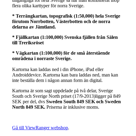
tillgängliga för hela Sverige så har man kombinerat ihop
flera olika karttyper för norra Sverige.
* Terrängkartan, topografisk (1:50,000) hela Sverige
förutom Norrbotten, Västerbotten och de norra
delarna av Jämtland.
* Fjällkartan (1:100,000) Svenska fjällen från Sälen
till Treriksröset
* Vägkartan (1:100,000) för de små återstående
områdena i norraste Sverige.
Kartorna kan laddas ned i din iPhone, iPad eller
Androiddevice. Kartorna kan bara laddas ned, man kan
inte beställa dem i någon annan form än digital.
Kartorna är som sagt uppdelade på två delar, Sverige
South och Sverige North priset (17/9-2013)ligger på 849
SEK per del, dvs
Sweden South 849 SEK och Sweden
North 849 SEK.
Priserna är inklusive moms.
Gå till ViewRanger webshop
.