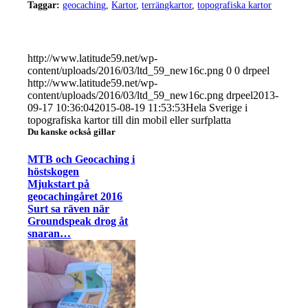
Taggar:
geocaching
,
Kartor
,
terrängkartor
,
topografiska kartor
http://www.latitude59.net/wp-
content/uploads/2016/03/ltd_59_new16c.png
0
0
drpeel
http://www.latitude59.net/wp-
content/uploads/2016/03/ltd_59_new16c.png
drpeel
2013-
09-17 10:36:04
2015-08-19 11:53:53
Hela Sverige i
topografiska kartor till din mobil eller surfplatta
Du kanske också gillar
MTB och Geocaching i
höstskogen
Mjukstart på
geocachingåret 2016
Surt sa räven när
Groundspeak drog åt
snaran…