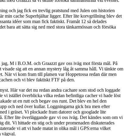
akt med Graazzt så vi skulle försöka sammanstråla vid eventet.
ing och jag fick en trevlig pratstund med Julen om historien
 min cache Superhjältar ligger. Efter lite korvgrillning blev det
essanta idéer som man fick faktiskt. Framåt 12 så delades
det bara att sätta sig ned med stora tänkarmössan och försöka
h jag, M i B.O.M. och Graazzt gav oss iväg mot första mål. På
t visade sig att en annan mystery låg åt samma håll. Vi tänkte om
 det. När vi kom fram till platsen var Hoppetossa redan där men
des cachen och vi blev faktiskt FTF på den.
ta myst. Här var det nu redan andra cachare som stod och loggade
vi istället överblicka vilka redan befintliga cacher vi hade löst
takade ut en rutt och begav oss runt. Det blev en hel den
pp och ned över kullar. Loggningarna gick bra men efter
ned i gräset. Vi plockade fram datorer och googlade lite
gå. Efter lite överläggande gav vi oss iväg. Det kändes som om vi
 dit. Vi hittade en stig och under promenaden diskuterades
taterade vi att vi hade matat in olika mål i GPS:erna vilket
m vägval.