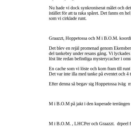
Nu hade vi dock synkroniserat målet och det i
istället för att ta raka spåret. Det fanns en 
som vi cirklade runt.
Graazzt, Hoppetossa och M i B.O.M. koordi
Det blev en rejäl promenad genom Ekensbergs
del tankebry under resans gång. Vi lyckades 
löst lite redan befintliga mysterycacher i om
En cache som vi löste och kom fram till run
Det var inte illa med tanke på eventet och 4
Efter denna så begav sig Hoppetossa iväg 
M i B.O.M på jakt i den kuperade terrängen
M i B.O.M. , LHCPer och Graazzt. drpeel f