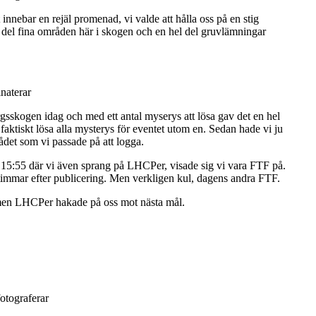
nnebar en rejäl promenad, vi valde att hålla oss på en stig
hel del fina områden här i skogen och en hel del gruvlämningar
naterar
skogen idag och med ett antal myserys att lösa gav det en hel
faktiskt lösa alla mysterys för eventet utom en. Sedan hade vi ju
rådet som vi passade på att logga.
t 15:55 där vi även sprang på LHCPer, visade sig vi vara FTF på.
 timmar efter publicering. Men verkligen kul, dagens andra FTF.
men LHCPer hakade på oss mot nästa mål.
otograferar