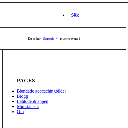
Sök
Du är här:
Startsida
/
mysteryevent
1
PAGES
Blandade geocachingbilder
Blogg
Latitude59 appen
Min statistik
Om