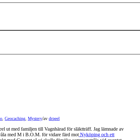
/
to
,
Geocaching
,
Mystery
av
drpeel
el ut med familjen till Vagnhärad för släktträff. Jag lämnade av
råla med M i B.O.M. för vidare färd mot
Nyköping och ett