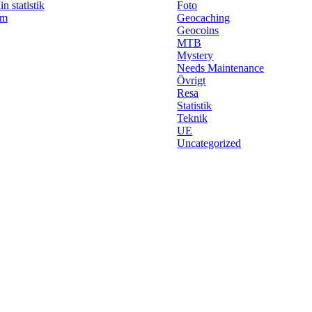
n statistik
Foto
m
Geocaching
Geocoins
MTB
Mystery
Needs Maintenance
Övrigt
Resa
Statistik
Teknik
UE
Uncategorized