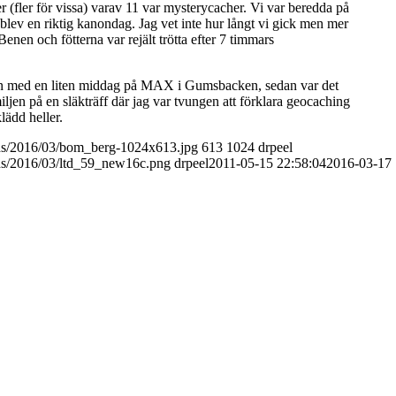
r (fler för vissa) varav 11 var mysterycacher. Vi var beredda på
t blev en riktig kanondag. Jag vet inte hur långt vi gick men mer
enen och fötterna var rejält trötta efter 7 timmars
n med en liten middag på MAX i Gumsbacken, sedan var det
jen på en släkträff där jag var tvungen att förklara geocaching
klädd heller.
ads/2016/03/bom_berg-1024x613.jpg
613
1024
drpeel
ads/2016/03/ltd_59_new16c.png
drpeel
2011-05-15 22:58:04
2016-03-17