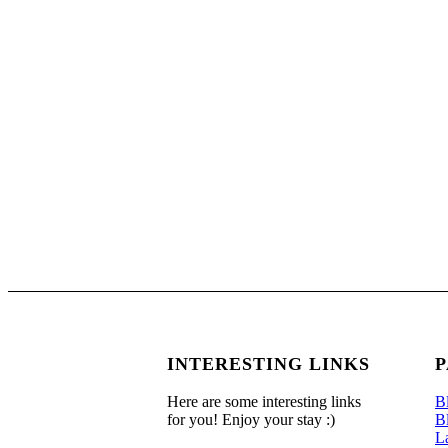
INTERESTING LINKS
P
Here are some interesting links
B
for you! Enjoy your stay :)
B
L