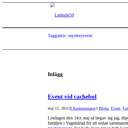
Taggarkiv: mysteryevent
Inlägg
Event vid cachebol
/
/
maj 15, 2011
0 Kommentarer
i
Blogg
,
Event
,
Fo
Lördagen den 14:e maj så begav sig jag, drpe
familjen i Vagnhärad för att sedan sammanst