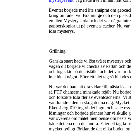
mysteryevent
. Jag hade även innan haft kont
Eventet började med lite småprat om geocach
kring området vid Bränninge och den plats där
en liten Mysteryskola och det var några intr
papperskopior ut på eventets cacher. Nu var 
lösa mysterys.
Grillning
Ganska snart hade vi löst två st mysterys oc
vägen dit började vi checka av kartan och de
och tog sikte på den istället och det var tur
inte hittat något. Efter ett litet tag så hitta
Nu var det bara att dra vidare till nästa lös
så FTF chanserna minskade rejält. Nu började 
och försökte lösa fler av eventcacherna. Vi s
vandrande i denna skog denna dag. Mycket u
Ekensberg #10 tog vi det lugnt och satte oss 
lösningar och började planera hur vi skulle 
var överens om målet men oense om bästa väg
både det ena och det andra. Efter ett tag kons
mycket tydligt förklarade det olika buden o