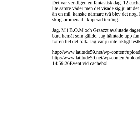
Det var verkligen en fantastisk dag. 12 cache
lite sämre väder men det visade sig ju att de
än en mil, kanske närmare två blev det nog. B
skogspromenad i kuperad terräng.
Jag, M i B.O.M och Graazzt avslutade dage
bara hemåt som gällde. Jag hämtade upp famil
för en hel del folk. Jag var ju inte riktigt fest
http://www.latitude59.net/wp-content/uplo
http://www.latitude59.net/wp-content/uplo
14:59:26
Event vid cachebol