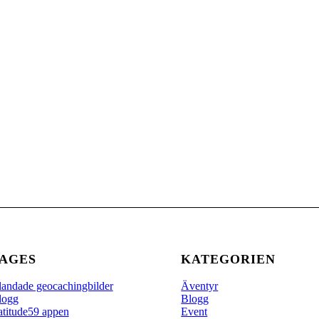
AGES
KATEGORIEN
landade geocachingbilder
Äventyr
logg
Blogg
atitude59 appen
Event