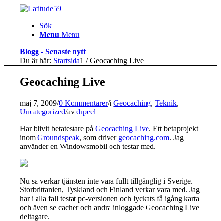
Sök
Menu
Menu
Blogg - Senaste nytt
Du är här:
Startsida
1
/
Geocaching Live
Geocaching Live
maj 7, 2009
/
0 Kommentarer
/
i
Geocaching
,
Teknik
,
Uncategorized
/
av
drpeel
Har blivit betatestare på
Geocaching Live
. Ett betaprojekt
inom
Groundspeak
, som driver
geocaching.com
. Jag
använder en Windowsmobil och testar med.
Nu så verkar tjänsten inte vara fullt tillgänglig i Sverige.
Storbrittanien, Tyskland och Finland verkar vara med. Jag
har i alla fall testat pc-versionen och lyckats få igång karta
och även se cacher och andra inloggade Geocaching Live
deltagare.