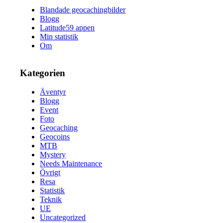
Blandade geocachingbilder
Blogg
Latitude59 appen
Min statistik
Om
Kategorien
Äventyr
Blogg
Event
Foto
Geocaching
Geocoins
MTB
Mystery
Needs Maintenance
Övrigt
Resa
Statistik
Teknik
UE
Uncategorized