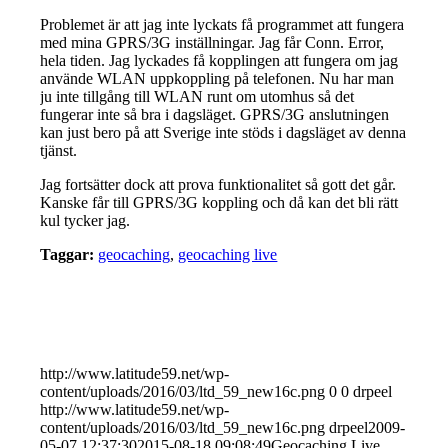
Problemet är att jag inte lyckats få programmet att fungera
med mina GPRS/3G inställningar. Jag får Conn. Error,
hela tiden. Jag lyckades få kopplingen att fungera om jag
använde WLAN uppkoppling på telefonen. Nu har man
ju inte tillgång till WLAN runt om utomhus så det
fungerar inte så bra i dagsläget. GPRS/3G anslutningen
kan just bero på att Sverige inte stöds i dagsläget av denna
tjänst.
Jag fortsätter dock att prova funktionalitet så gott det går.
Kanske får till GPRS/3G koppling och då kan det bli rätt
kul tycker jag.
Taggar:
geocaching
,
geocaching live
http://www.latitude59.net/wp-
content/uploads/2016/03/ltd_59_new16c.png
0
0
drpeel
http://www.latitude59.net/wp-
content/uploads/2016/03/ltd_59_new16c.png
drpeel
2009-
05-07 12:37:30
2015-08-18 09:08:49
Geocaching Live