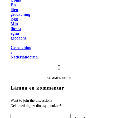
Coins
En
liten
geocaching
logg
Min
första
egna
geocache
Geocaching
i
Nederländerna
0
KOMMENTARER
Lämna en kommentar
Want to join the discussion?
Dela med dig av dina synpunkter!
Namn
*