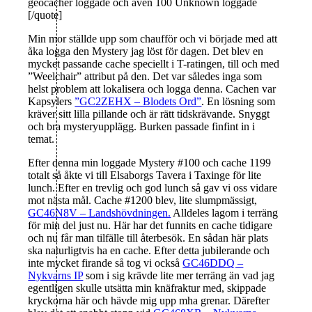
geocacher loggade och även 100 Unknown loggade
[/quote]
Min mor ställde upp som chaufför och vi började med att
åka logga den Mystery jag löst för dagen. Det blev en
mycket passande cache speciellt i T-ratingen, till och med
”Weelchair” attribut på den. Det var således inga som
helst problem att lokalisera och logga denna. Cachen var
Kapsylers
”GC2ZEHX – Blodets Ord”
. En lösning som
kräver sitt lilla pillande och är rätt tidskrävande. Snyggt
och bra mysteryupplägg. Burken passade finfint in i
temat.
Efter denna min loggade Mystery #100 och cache 1199
totalt så åkte vi till Elsaborgs Tavera i Taxinge för lite
lunch. Efter en trevlig och god lunch så gav vi oss vidare
mot nästa mål. Cache #1200 blev, lite slumpmässigt,
GC46N8V – Landshövdningen.
Alldeles lagom i terräng
för min del just nu. Här har det funnits en cache tidigare
och nu får man tilfälle till återbesök. En sådan här plats
ska naturligtvis ha en cache. Efter detta jubilerande och
inte mycket firande så tog vi också
GC46DDQ –
Nykvarns IP
som i sig krävde lite mer terräng än vad jag
egentligen skulle utsätta min knäfraktur med, skippade
kryckorna här och hävde mig upp mha grenar. Därefter