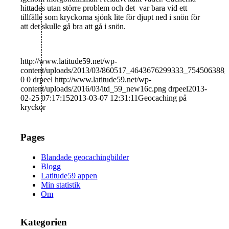
hittades utan större problem och det var bara vid ett
tillfälle som kryckorna sjönk lite för djupt ned i snön för
att det skulle gå bra att gå i snön.
http://www.latitude59.net/wp-
content/uploads/2013/03/860517_4643676299333_754506388_
0
0
drpeel
http://www.latitude59.net/wp-
content/uploads/2016/03/ltd_59_new16c.png
drpeel
2013-
02-25 07:17:15
2013-03-07 12:31:11
Geocaching på
kryckor
Pages
Blandade geocachingbilder
Blogg
Latitude59 appen
Min statistik
Om
Kategorien