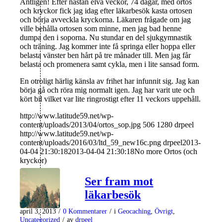
Äntligen! Efter nästan elva veckor, 74 dagar, med ortos
och kryckor fick jag idag efter läkarbesök kasta ortosen
och börja avveckla kryckorna. Läkaren frågade om jag
ville behålla ortosen som minne, men jag bad henne
dumpa den i soporna. Nu stundar en del sjukgymnastik
och träning. Jag kommer inte få springa eller hoppa eller
belasta vänster ben hårt på tre månader till. Men jag får
belasta och promenera samt cykla, men i lite sansad form.
En otroligt härlig känsla av frihet har infunnit sig. Jag kan
börja gå och röra mig normalt igen. Jag har varit ute och
kört bil vilket var lite ringrostigt efter 11 veckors uppehåll.
http://www.latitude59.net/wp-
content/uploads/2013/04/ortos_sop.jpg
506
1280
drpeel
http://www.latitude59.net/wp-
content/uploads/2016/03/ltd_59_new16c.png
drpeel
2013-
04-04 21:30:18
2013-04-04 21:30:18
No more Ortos (och
kryckor)
Ser fram mot
läkarbesök
april 3, 2013
/
0 Kommentarer
/
i
Geocaching
,
Övrigt
,
Uncategorized
/
av
drpeel