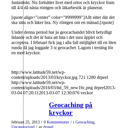
fantastiskt. Nu fortsätter livet med ortos och kryckor fram
till 4/4 då nästa röntgen och läkarbesök är planerat.
[quote align=”center” color=”#999999″]Allt sitter där det
ska sitta och läker bra. Ny röntgen om en månad.[/quote]
Under denna period har ju geocachandet blivit betydligt
lidande och det är bara att bita i det sura äpplet och
acceptera. I februari fick jag i alla fall möjlighet till en liten
runda då jag loggade 3 st geocacher. Lagom i terräng för
en med kryckor.
http://www.latitude59.net/wp-
content/uploads/2013/03/kryckor.jpg
721
1280
drpeel
http://www.latitude59.net/wp-
content/uploads/2016/03/ltd_59_new16c.png
drpeel
2013-
03-04 07:20:11
2013-03-07 12:30:07
6 veckor
Geocaching på
kryckor
februari 25, 2013
/
0 Kommentarer
/
i
Geocaching
,
Uncategorized
/
av
drpeel