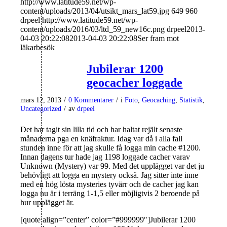
http://www.latitude59.net/wp-
content/uploads/2013/04/utsikt_mars_lat59.jpg
649
960
drpeel
http://www.latitude59.net/wp-
content/uploads/2016/03/ltd_59_new16c.png
drpeel
2013-
04-03 20:22:08
2013-04-03 20:22:08
Ser fram mot
läkarbesök
Jubilerar 1200
geocacher loggade
mars 12, 2013
/
0 Kommentarer
/
i
Foto
,
Geocaching
,
Statistik
,
Uncategorized
/
av
drpeel
Det har tagit sin lilla tid och har haltat rejält senaste
månaderna pga en knäfraktur. Idag var då i alla fall
stunden inne för att jag skulle få logga min cache #1200.
Innan dagens tur hade jag 1198 loggade cacher varav
Unknown (Mystery) var 99. Med det upplägget var det ju
behövligt att logga en mystery också. Jag sitter inte inne
med en hög lösta mysteries tyvärr och de cacher jag kan
logga nu är i terräng 1-1,5 eller möjligtvis 2 beroende på
hur upplägget är.
[quote align=”center” color=”#999999″]Jubilerar 1200