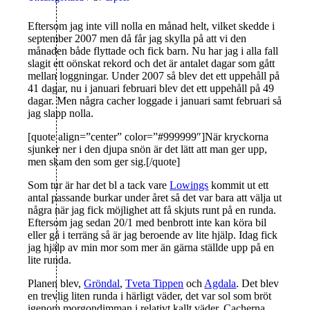
Eftersom jag inte vill nolla en månad helt, vilket skedde i
september 2007 men då får jag skylla på att vi den
månaden både flyttade och fick barn. Nu har jag i alla fall
slagit ett oönskat rekord och det är antalet dagar som gått
mellan loggningar. Under 2007 så blev det ett uppehåll på
41 dagar, nu i januari februari blev det ett uppehåll på 49
dagar. Men några cacher loggade i januari samt februari så
jag slapp nolla.
[quote align=”center” color=”#999999″]När kryckorna
sjunker ner i den djupa snön är det lätt att man ger upp,
men skam den som ger sig.[/quote]
Som tur är har det bl a tack vare
Lowings
kommit ut ett
antal passande burkar under året så det var bara att välja ut
några när jag fick möjlighet att få skjuts runt på en runda.
Eftersom jag sedan 20/1 med benbrott inte kan köra bil
eller gå i terräng så är jag beroende av lite hjälp. Idag fick
jag hjälp av min mor som mer än gärna ställde upp på en
lite runda.
Planen blev,
Gröndal
,
Tveta Tippen
och
Agdala
. Det blev
en trevlig liten runda i härligt väder, det var sol som bröt
igenom morgondimman i relativt kallt väder. Cacherna