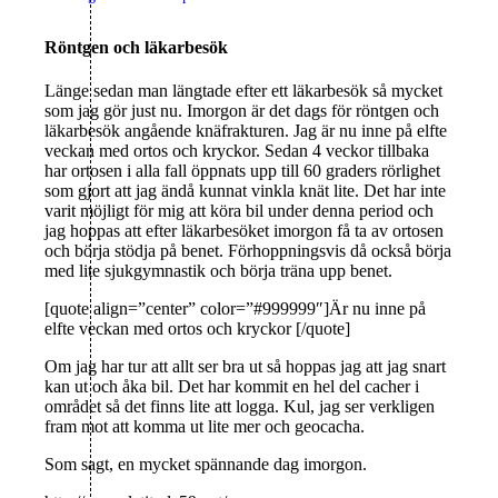
Röntgen och läkarbesök
Länge sedan man längtade efter ett läkarbesök så mycket
som jag gör just nu. Imorgon är det dags för röntgen och
läkarbesök angående knäfrakturen. Jag är nu inne på elfte
veckan med ortos och kryckor. Sedan 4 veckor tillbaka
har ortosen i alla fall öppnats upp till 60 graders rörlighet
som gjort att jag ändå kunnat vinkla knät lite. Det har inte
varit möjligt för mig att köra bil under denna period och
jag hoppas att efter läkarbesöket imorgon få ta av ortosen
och börja stödja på benet. Förhoppningsvis då också börja
med lite sjukgymnastik och börja träna upp benet.
[quote align=”center” color=”#999999″]Är nu inne på
elfte veckan med ortos och kryckor [/quote]
Om jag har tur att allt ser bra ut så hoppas jag att jag snart
kan ut och åka bil. Det har kommit en hel del cacher i
området så det finns lite att logga. Kul, jag ser verkligen
fram mot att komma ut lite mer och geocacha.
Som sagt, en mycket spännande dag imorgon.