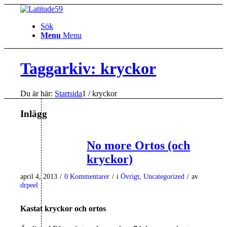
Sök
Menu
Menu
Taggarkiv: kryckor
Du är här:
Startsida
1
/
kryckor
Inlägg
No more Ortos (och
kryckor)
april 4, 2013
/
0 Kommentarer
/
i
Övrigt
,
Uncategorized
/
av
drpeel
Kastat kryckor och ortos