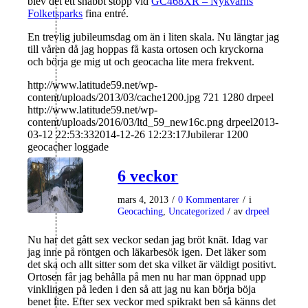
blev det ett snabbt stopp vid
GC468XR – Nykvarns
Folketsparks
fina entré.
En trevlig jubileumsdag om än i liten skala. Nu längtar jag
till våren då jag hoppas få kasta ortosen och kryckorna
och börja ge mig ut och geocacha lite mera frekvent.
http://www.latitude59.net/wp-
content/uploads/2013/03/cache1200.jpg
721
1280
drpeel
http://www.latitude59.net/wp-
content/uploads/2016/03/ltd_59_new16c.png
drpeel
2013-
03-12 22:53:33
2014-12-26 12:23:17
Jubilerar 1200
geocacher loggade
6 veckor
mars 4, 2013
/
0 Kommentarer
/
i
Geocaching
,
Uncategorized
/
av
drpeel
Nu har det gått sex veckor sedan jag bröt knät. Idag var
jag inne på röntgen och läkarbesök igen. Det läker som
det ska och allt sitter som det ska vilket är väldigt positivt.
Ortosen får jag behålla på men nu har man öppnad upp
vinklingen på leden i den så att jag nu kan börja böja
benet lite. Efter sex veckor med spikrakt ben så känns det