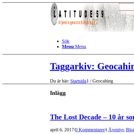
Sök
Menu
Menu
Taggarkiv: Geocahi
Du är här:
Startsida
1
/
Geocahing
Inlägg
The Lost Decade – 10 år s
april 6, 2017
/
0 Kommentarer
/
i
Äventyr
,
Blo