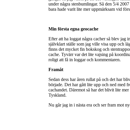
under några stenbumlingar. Så den 5/4 2007
bara hade varit lite mer uppmärksam vid förs
Min första egna geocache
Efter att ha loggat några cacher så blev jag i
självklart ställe som jag ville visa upp och 
finns det mycket fin bokskog och stentrappor
cache. Tyvärr var det lite vajsing på koordin
roligt att få in loggar och kommentaren.
Framåt
Sedan dess har åren rullat på och det har bl
började. Det har gått lite upp och ned med fr
cachandet. Däremot så har det blivit lite me
Tyskland.
Nu går jag in i nästa era och ser fram mot ny