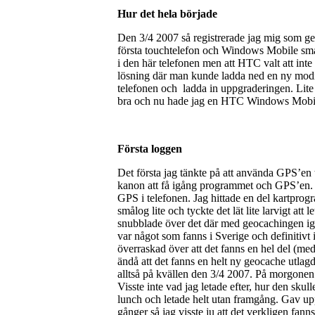
Hur det hela började
Den 3/4 2007 så registrerade jag mig som ge
första touchtelefon och Windows Mobile smart
i den här telefonen men att HTC valt att int
lösning där man kunde ladda ned en ny modi
telefonen och ladda in uppgraderingen. Lite
bra och nu hade jag en HTC Windows Mob
Första loggen
Det första jag tänkte på att använda GPS’en
kanon att få igång programmet och GPS’en. 
GPS i telefonen. Jag hittade en del kartpr
smålog lite och tyckte det lät lite larvigt at
snubblade över det där med geocachingen igen
var något som fanns i Sverige och definitivt i
överraskad över att det fanns en hel del (me
ändå att det fanns en helt ny geocache utlagd
alltså på kvällen den 3/4 2007. På morgonen d
Visste inte vad jag letade efter, hur den skul
lunch och letade helt utan framgång. Gav upp 
gånger så jag visste ju att det verkligen fann