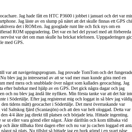
ocachare. Jag hade fått en HTC P3600 i jobbet i januari och det var mi
phone. Jag läste av en slump på nätet att det skulle finnas ett GPS ch
e aktivera det i ROM:en. Jag googlade runt lite och fick nys om en
fierad ROM uppgradering. Det var en hel del pyssel med att förbereda
 nervöst var det om man skulle ha brickat telefonen. Uppgaderingen gi
ile med GPS.
 till var att navigeringsprogram. Jag provade TomTom och det fungerad
Nu blev jag ju intresserad av att se vad mer man kunde göra med en
ogram med mera och snubblade över något som kallades geocaching. Jag
t leta efter bubrkar med hjälp av en GPS. Det gick några dagar och jag
 och nu blev jag ändå lite nyfiken. Min första tanke var att det här int
nte i Södertälje. Efter jag registrerat mig och loggat in så blev jag väldi
d den tidens mått) geocacher i Södertälje. Det mest överraskande var
 vid Saltskog fjärd (Scaniasjön) och att den var helt ologgad. Detta var
en 4/4 åkte jag direkt till platsen och började leta. Hittade ingenting.
le se ut eller vara gömd eller något. Åkte därifrån och kom tillbaka vid
och åkte tillbaka först dagen efter och nu var ju cachen loggad ett ant
s något på plats. Nu tillslut så hittade jag en burk gömd i en svart påse