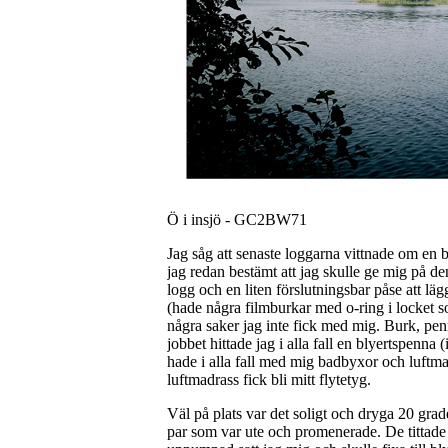
Ö i insjö - GC2BW71
Jag såg att senaste loggarna vittnade om en
jag redan bestämt att jag skulle ge mig på d
logg och en liten förslutningsbar påse att l
(hade några filmburkar med o-ring i locket som
några saker jag inte fick med mig. Burk, pe
jobbet hittade jag i alla fall en blyertspenna
hade i alla fall med mig badbyxor och luftma
luftmadrass fick bli mitt flytetyg.
Väl på plats var det soligt och dryga 20 gra
par som var ute och promenerade. De tittade l