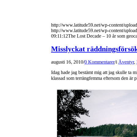
http://www.latitude59.net/wp-content/uplo
http://www.latitude59.net/wp-content/uplo
09:11:12
The Lost Decade – 10 år som geoc
Misslyckat räddningsförsö
augusti 16, 2010
/
0 Kommentarer
/
i
Äventyr
,
Idag hade jag bestämt mig att jag skulle ta 
klassad som terrängfemma eftersom den är pl