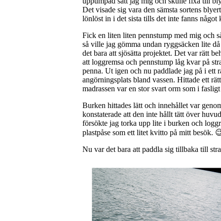
uppumpad satt jag mig och skulle fixa till b
Det visade sig vara den sämsta sortens blyerts
lönlöst in i det sista tills det inte fanns någ
Fick en liten liten pennstump med mig och så 
så ville jag gömma undan ryggsäcken lite då
det bara att sjösätta projektet. Det var rätt 
att loggremsa och pennstump låg kvar på stra
penna. Ut igen och nu paddlade jag på i ett r
angörningsplats bland vassen. Hittade ett rätt 
madrassen var en stor svart orm som i fasligt 
Burken hittades lätt och innehållet var genom
konstaterade att den inte hållt tätt över hu
försökte jag torka upp lite i burken och lo
plastpåse som ett litet kvitto på mitt besök. 
Nu var det bara att paddla sig tillbaka till s