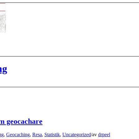
ng
om geocachare
gg
,
Geocaching
,
Resa
,
Statistik
,
Uncategorized
/
av
drpeel