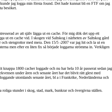
 kunde jag logga min första found. Det hade kunnat bli en FTF om jag
ta besöket.
ntresserad av att själv lägga ut en cache. För mig dök det upp ett
lägga ut en cache vid. I skogen vid Saltskog i närheten av Saltskog gård
 och stengrottor med mera. Den 15/5 -2007 var jag hit och la ut en
aterna men efter en liten fix så började loggarna strömma in. Verkligen
ivit knappa 1800 cacher loggade och nu har hela 10 år passerat sedan jag
ekvensen under åren och senaste året har det blivit rätt glest med
r loggande utomlands senaste året, bl a i Frankrike, Nederländerna och
a roliga stunder i skog, stad, mark, bunkrar och övergivna ställen.