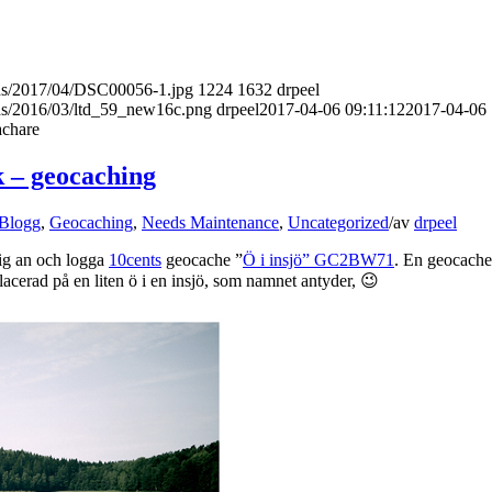
ads/2017/04/DSC00056-1.jpg
1224
1632
drpeel
ads/2016/03/ltd_59_new16c.png
drpeel
2017-04-06 09:11:12
2017-04-06
achare
k – geocaching
Blogg
,
Geocaching
,
Needs Maintenance
,
Uncategorized
/
av
drpeel
mig an och logga
10cents
geocache ”
Ö i insjö” GC2BW71
. En geocache
acerad på en liten ö i en insjö, som namnet antyder, 😉