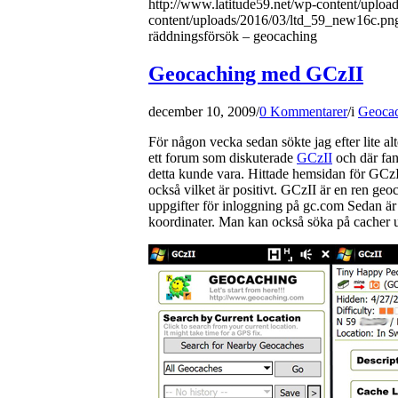
http://www.latitude59.net/wp-content/uplo
content/uploads/2016/03/ltd_59_new16c.pn
räddningsförsök – geocaching
Geocaching med GCzII
december 10, 2009
/
0 Kommentarer
/
i
Geoca
För någon vecka sedan sökte jag efter lite al
ett forum som diskuterade
GCzII
och där fann
detta kunde vara. Hittade hemsidan för GCzII
också vilket är positivt. GCzII är en ren g
uppgifter för inloggning på gc.com Sedan är de
koordinater. Man kan också söka på cacher 