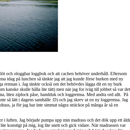
 blöt och ologgbar loggbok och att cachen behöver underhåll. Eftersom
enna idag på lunchen så tänkte jag att jag kunde förse burken med ny
ägga remsan i. Jag tänkte också om det behövdes lägga dit en ny burk
 kanske skulle hålla lite tätt) men när jag for iväg till jobbet så var det
nna, liten ziplock påse, handduk och loggremsa. Med andra ord allt. På
 (inte så lätt i dagens samhälle :D) och jag skrev ut en ny loggremsa. Jag
drass, ja för jag har inte simmat några sträckor på många år så en
der i luften. Jag började pumpa upp min madrass och det dök upp ett äld
ite konstigt på mig, log lite snett och gick vidare. När madrassen var