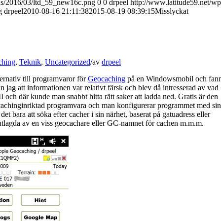
ads/2016/03/ltd_59_new16c.png
0
0
drpeel
http://www.latitude59.net/wp
g
drpeel
2010-08-16 21:11:38
2015-08-19 08:39:15
Misslyckat
ching
,
Teknik
,
Uncategorized
/
av
drpeel
ternativ till programvaror för
Geocaching
på en Windowsmobil och fan
 jag att informationen var relativt färsk och blev då intresserad av vad
 och där kunde man snabbt hitta rätt saker att ladda ned. Gratis är den
eocachinginriktad programvara och man konfigurerar programmet med si
t bara att söka efter cacher i sin närhet, baserat på gatuadress eller
utlagda av en viss geocachare eller GC-namnet för cachen m.m.m.