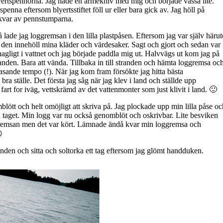
lyertspennorna. Jag hade en armekniv med mig och började vässa lite.
penna eftersom blyertsstiftet föll ur eller bara gick av. Jag höll på
ot kvar av pennstumparna.
lade jag loggremsan i den lilla plastpåsen. Eftersom jag var själv härut
 den innehöll mina kläder och värdesaker. Sagt och gjort och sedan var
behagligt i vattnet och jag började paddla mig ut. Halvvägs ut kom jag på
nden. Bara att vända. Tillbaka in till stranden och hämta loggremsa oc
asande tempo (!). När jag kom fram försökte jag hitta bästa
bra ställe. Det första jag såg när jag klev i land och ställde upp
fart for iväg, vettskrämd av det vattenmonter som just klivit i land. 🙂
blött och helt omöjligt att skriva på. Jag plockade upp min lilla påse oc
vud taget. Min logg var nu också genomblöt och oskrivbar. Lite besviken
ggremsan men det var kört. Lämnade ändå kvar min loggremsa och

tranden och sitta och soltorka ett tag eftersom jag glömt handduken.