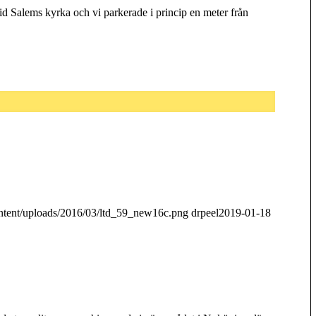
d Salems kyrka och vi parkerade i princip en meter från
ontent/uploads/2016/03/ltd_59_new16c.png
drpeel
2019-01-18