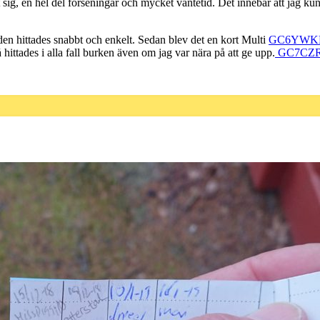
t sig, en hel del förseningar och mycket väntetid. Det innebar att jag k
en hittades snabbt och enkelt. Sedan blev det en kort Multi
GC6YWKH R
 hittades i alla fall burken även om jag var nära på att ge upp.
GC7CZRA