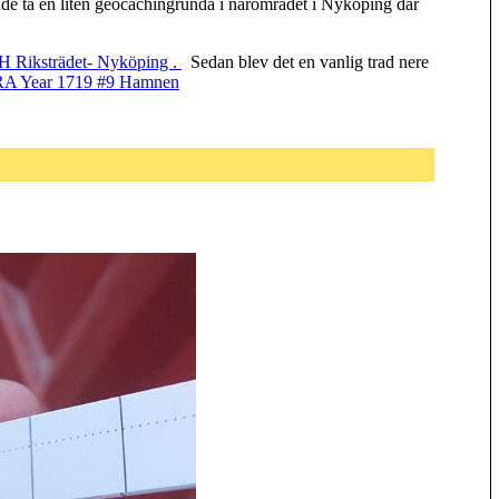
unde ta en liten geocachingrunda i närområdet i Nyköping där
iksträdet- Nyköping .
Sedan blev det en vanlig trad nere
 Year 1719 #9 Hamnen