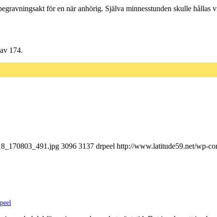
gravningsakt för en när anhörig. Själva minnesstunden skulle hållas vi
 av 174.
118_170803_491.jpg
3096
3137
drpeel
http://www.latitude59.net/wp-c
peel