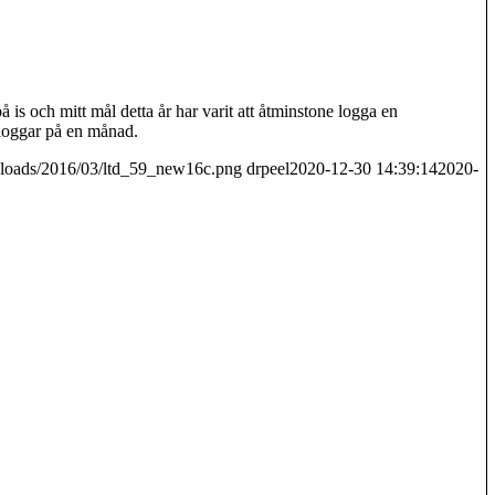
på is och mitt mål detta år har varit att åtminstone logga en
 loggar på en månad.
uploads/2016/03/ltd_59_new16c.png
drpeel
2020-12-30 14:39:14
2020-