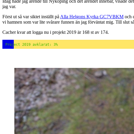
Idag hade jag ärende till Nyköping och det ärendet innebar, visade de
jag var.
Först ut så var siktet inställt på
Alla Helgons Kyrka GC7VBKM
och d
vi hamnen som var lite svårare funnen än jag förväntat mig. Till slut så
Cacher kvar att logga nu i projekt 2019 är 168 st av 174.
Project 2019 avklarat: 3%