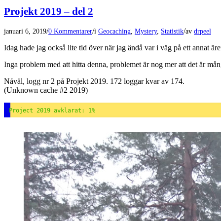
Projekt 2019 – del 2
/
/
/
januari 6, 2019
0 Kommentarer
i
Geocaching
,
Mystery
,
Statistik
av
drpeel
Idag hade jag också lite tid över när jag ändå var i väg på ett annat ä
Inga problem med att hitta denna, problemet är nog mer att det är m
Nåväl, logg nr 2 på Projekt 2019. 172 loggar kvar av 174.
(Unknown cache #2 2019)
Project 2019 avklarat: 1%