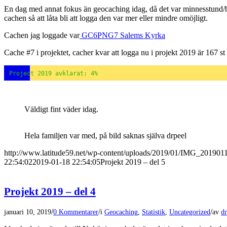
En dag med annat fokus än geocaching idag, då det var minnesstund/be
cachen så att låta bli att logga den var mer eller mindre omöjligt.
Cachen jag loggade var
GC6PNG7 Salems Kyrka
Cache #7 i projektet, cacher kvar att logga nu i projekt 2019 är 167 st
Project 2019 avklarat: 4%
Väldigt fint väder idag.
Hela familjen var med, på bild saknas själva drpeel
http://www.latitude59.net/wp-content/uploads/2019/01/IMG_20190
22:54:02
2019-01-18 22:54:05
Projekt 2019 – del 5
Projekt 2019 – del 4
/
/
/
januari 10, 2019
0 Kommentarer
i
Geocaching
,
Statistik
,
Uncategorized
av
dr