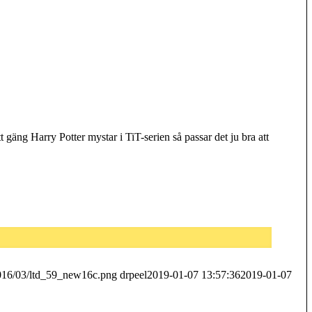
t gäng Harry Potter mystar i TiT-serien så passar det ju bra att
2016/03/ltd_59_new16c.png
drpeel
2019-01-07 13:57:36
2019-01-07