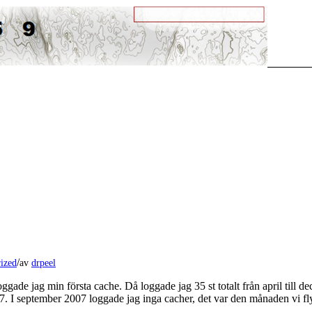
/
ized
av
drpeel
gade jag min första cache. Då loggade jag 35 st totalt från april till d
I september 2007 loggade jag inga cacher, det var den månaden vi flytt