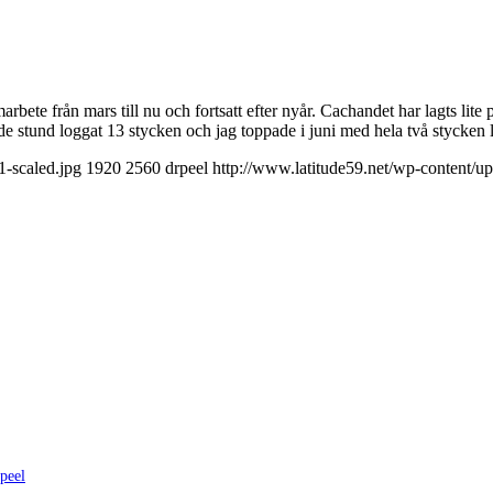
arbete från mars till nu och fortsatt efter nyår. Cachandet har lagts lite 
ande stund loggat 13 stycken och jag toppade i juni med hela två stycken
-scaled.jpg
1920
2560
drpeel
http://www.latitude59.net/wp-content/
peel