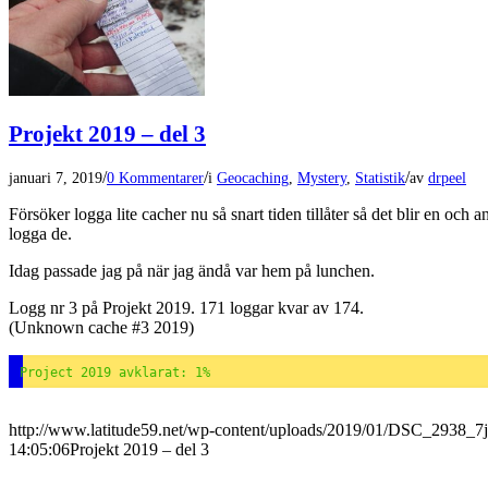
Projekt 2019 – del 3
/
/
/
januari 7, 2019
0 Kommentarer
i
Geocaching
,
Mystery
,
Statistik
av
drpeel
Försöker logga lite cacher nu så snart tiden tillåter så det blir en och
logga de.
Idag passade jag på när jag ändå var hem på lunchen.
Logg nr 3 på Projekt 2019. 171 loggar kvar av 174.
(Unknown cache #3 2019)
Project 2019 avklarat: 1%
http://www.latitude59.net/wp-content/uploads/2019/01/DSC_2938_7j
14:05:06
Projekt 2019 – del 3