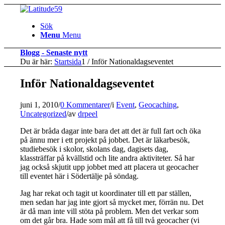
Sök
Menu
Menu
Blogg - Senaste nytt
Du är här:
Startsida
1
/
Inför Nationaldagseventet
Inför Nationaldagseventet
juni 1, 2010
/
0 Kommentarer
/
i
Event
,
Geocaching
,
Uncategorized
/
av
drpeel
Det är bråda dagar inte bara det att det är full fart och öka
på ännu mer i ett projekt på jobbet. Det är läkarbesök,
studiebesök i skolor, skolans dag, dagisets dag,
klassträffar på kvällstid och lite andra aktiviteter. Så har
jag också skjutit upp jobbet med att placera ut geocacher
till eventet här i Södertälje på söndag.
Jag har rekat och tagit ut koordinater till ett par ställen,
men sedan har jag inte gjort så mycket mer, förrän nu. Det
är då man inte vill stöta på problem. Men det verkar som
om det går bra. Hade som mål att få till två geocacher (vi