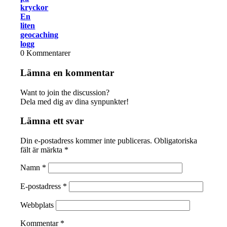
kryckor
En
liten
geocaching
logg
0
Kommentarer
Lämna en kommentar
Want to join the discussion?
Dela med dig av dina synpunkter!
Lämna ett svar
Din e-postadress kommer inte publiceras.
Obligatoriska
fält är märkta
*
Namn
*
E-postadress
*
Webbplats
Kommentar
*