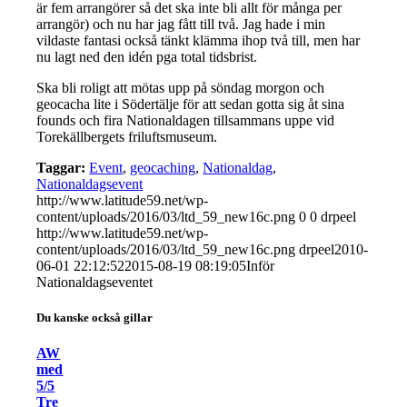
är fem arrangörer så det ska inte bli allt för många per
arrangör) och nu har jag fått till två. Jag hade i min
vildaste fantasi också tänkt klämma ihop två till, men har
nu lagt ned den idén pga total tidsbrist.
Ska bli roligt att mötas upp på söndag morgon och
geocacha lite i Södertälje för att sedan gotta sig åt sina
founds och fira Nationaldagen tillsammans uppe vid
Torekällbergets friluftsmuseum.
Taggar:
Event
,
geocaching
,
Nationaldag
,
Nationaldagsevent
http://www.latitude59.net/wp-
content/uploads/2016/03/ltd_59_new16c.png
0
0
drpeel
http://www.latitude59.net/wp-
content/uploads/2016/03/ltd_59_new16c.png
drpeel
2010-
06-01 22:12:52
2015-08-19 08:19:05
Inför
Nationaldagseventet
Du kanske också gillar
AW
med
5/5
Tre