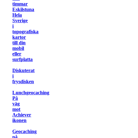
timmar
Eskilstuna
Hela
Sverige
i
topografiska
kartor
till din
mobil
eller
surfplatta
Diskuterat
i
frysdisken
Lunchgeocaching
På
väg
mot
Achiever
ikonen
Geocaching
på