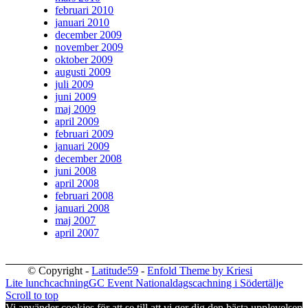
februari 2010
januari 2010
december 2009
november 2009
oktober 2009
augusti 2009
juli 2009
juni 2009
maj 2009
april 2009
februari 2009
januari 2009
december 2008
juni 2008
april 2008
februari 2008
januari 2008
maj 2007
april 2007
© Copyright -
Latitude59
-
Enfold Theme by Kriesi
Lite lunchcachning
GC Event Nationaldagscachning i Södertälje
Scroll to top
Vi använder cookies för att se till att vi ger dig den bästa upplevelsen