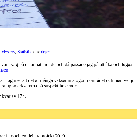
,
Mystery
,
Statistik
/
av
drpeel
å var i väg på ett annat ärende och då passade jag på att åka och logga
nsen.
t är nog mer att det är många vaksamma ögon i området och man vet ju
r bara uppmärksamma på suspekt beteende.
r kvar av 174.
her i år och en del av projekt 2019