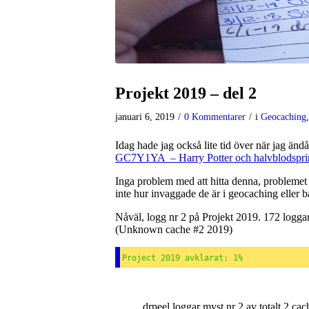
Projekt 2019 – del 2
januari 6, 2019
/
0 Kommentarer
/
i
Geocaching
Idag hade jag också lite tid över när jag änd
GC7Y1YA – Harry Potter och halvblodspri
Inga problem med att hitta denna, probleme
inte hur invaggade de är i geocaching elle
Nåväl, logg nr 2 på Projekt 2019. 172 logga
(Unknown cache #2 2019)
Project 2019 avklarat: 1%
drpeel loggar myst nr 2 av totalt 2 cac