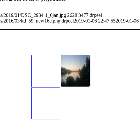
ads/2019/01/DSC_2934-1_6jan.jpg
2628
3477
drpeel
ads/2016/03/ltd_59_new16c.png
drpeel
2019-01-06 22:47:55
2019-01-06