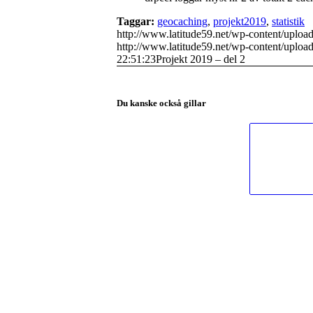
Taggar:
geocaching
,
projekt2019
,
statistik
http://www.latitude59.net/wp-content/uplo
http://www.latitude59.net/wp-content/uplo
22:51:23
Projekt 2019 – del 2
Du kanske också gillar