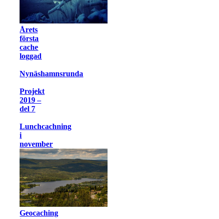
Årets
första
cache
loggad
Nynäshamnsrunda
Projekt
2019 –
del 7
Lunchcachning
i
november
Geocaching