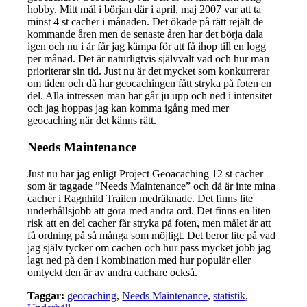
hobby. Mitt mål i början där i april, maj 2007 var att ta
minst 4 st cacher i månaden. Det ökade på rätt rejält de
kommande åren men de senaste åren har det börja dala
igen och nu i år får jag kämpa för att få ihop till en logg
per månad. Det är naturligtvis självvalt vad och hur man
prioriterar sin tid. Just nu är det mycket som konkurrerar
om tiden och då har geocachingen fått stryka på foten en
del. Alla intressen man har går ju upp och ned i intensitet
och jag hoppas jag kan komma igång med mer
geocaching när det känns rätt.
Needs Maintenance
Just nu har jag enligt Project Geoacaching 12 st cacher
som är taggade ”Needs Maintenance” och då är inte mina
cacher i Ragnhild Trailen medräknade. Det finns lite
underhållsjobb att göra med andra ord. Det finns en liten
risk att en del cacher får stryka på foten, men målet är att
få ordning på så många som möjligt. Det beror lite på vad
jag själv tycker om cachen och hur pass mycket jobb jag
lagt ned på den i kombination med hur populär eller
omtyckt den är av andra cachare också.
Taggar:
geocaching
,
Needs Maintenance
,
statistik
,