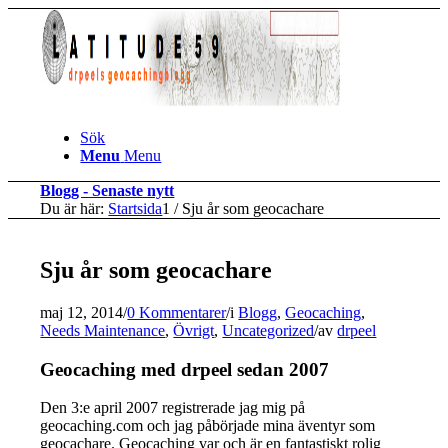
Sök
Menu
Menu
Blogg - Senaste nytt
Du är här:
Startsida
1
/
Sju år som geocachare
Sju år som geocachare
maj 12, 2014
/
0 Kommentarer
/
i
Blogg
,
Geocaching
,
Needs Maintenance
,
Övrigt
,
Uncategorized
/
av
drpeel
Geocaching med drpeel sedan 2007
Den 3:e april 2007 registrerade jag mig på
geocaching.com och jag påbörjade mina äventyr som
geocachare. Geocaching var och är en fantastiskt rolig