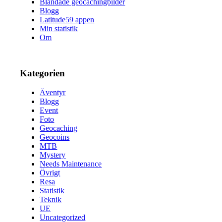
Blandade geocachingbilder
Blogg
Latitude59 appen
Min statistik
Om
Kategorien
Äventyr
Blogg
Event
Foto
Geocaching
Geocoins
MTB
Mystery
Needs Maintenance
Övrigt
Resa
Statistik
Teknik
UE
Uncategorized