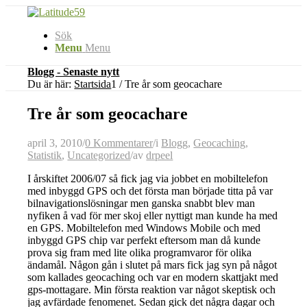
Sök
Menu
Menu
Blogg - Senaste nytt
Du är här:
Startsida
1
/
Tre år som geocachare
Tre år som geocachare
april 3, 2010
/
0 Kommentarer
/
i
Blogg
,
Geocaching
,
Statistik
,
Uncategorized
/
av
drpeel
I årskiftet 2006/07 så fick jag via jobbet en mobiltelefon
med inbyggd GPS och det första man började titta på var
bilnavigationslösningar men ganska snabbt blev man
nyfiken å vad för mer skoj eller nyttigt man kunde ha med
en GPS. Mobiltelefon med Windows Mobile och med
inbyggd GPS chip var perfekt eftersom man då kunde
prova sig fram med lite olika programvaror för olika
ändamål. Någon gån i slutet på mars fick jag syn på något
som kallades geocaching och var en modern skattjakt med
gps-mottagare. Min första reaktion var något skeptisk och
jag avfärdade fenomenet. Sedan gick det några dagar och