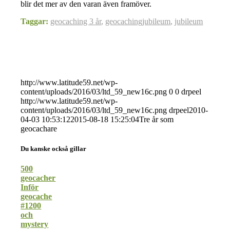
blir det mer av den varan även framöver.
Taggar:
geocaching 3 år
,
geocachingjubileum
,
jubileum
http://www.latitude59.net/wp-
content/uploads/2016/03/ltd_59_new16c.png
0
0
drpeel
http://www.latitude59.net/wp-
content/uploads/2016/03/ltd_59_new16c.png
drpeel
2010-
04-03 10:53:12
2015-08-18 15:25:04
Tre år som
geocachare
Du kanske också gillar
500
geocacher
Inför
geocache
#1200
och
mystery