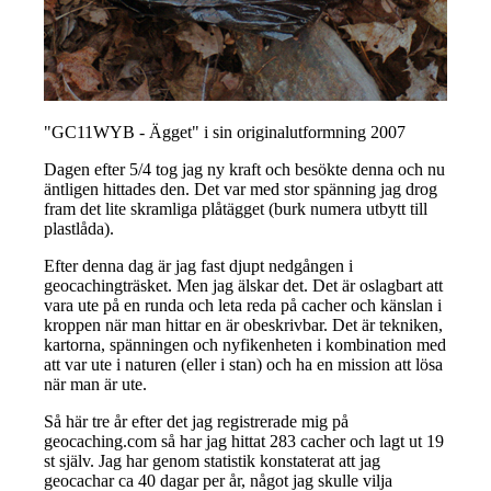
"GC11WYB - Ägget" i sin originalutformning 2007
Dagen efter 5/4 tog jag ny kraft och besökte denna och nu
äntligen hittades den. Det var med stor spänning jag drog
fram det lite skramliga plåtägget (burk numera utbytt till
plastlåda).
Efter denna dag är jag fast djupt nedgången i
geocachingträsket. Men jag älskar det. Det är oslagbart att
vara ute på en runda och leta reda på cacher och känslan i
kroppen när man hittar en är obeskrivbar. Det är tekniken,
kartorna, spänningen och nyfikenheten i kombination med
att var ute i naturen (eller i stan) och ha en mission att lösa
när man är ute.
Så här tre år efter det jag registrerade mig på
geocaching.com så har jag hittat 283 cacher och lagt ut 19
st själv. Jag har genom statistik konstaterat att jag
geocachar ca 40 dagar per år, något jag skulle vilja