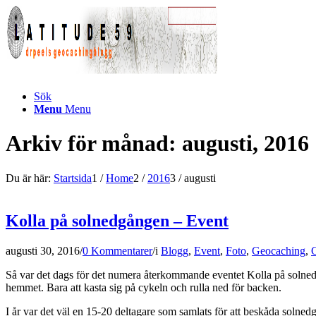
Sök
Menu
Menu
Arkiv för månad: augusti, 2016
Du är här:
Startsida
1
/
Home
2
/
2016
3
/
augusti
Kolla på solnedgången – Event
augusti 30, 2016
/
0 Kommentarer
/
i
Blogg
,
Event
,
Foto
,
Geocaching
,
Så var det dags för det numera återkommande eventet Kolla på solne
hemmet. Bara att kasta sig på cykeln och rulla ned för backen.
I år var det väl en 15-20 deltagare som samlats för att beskåda solne