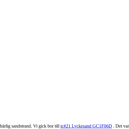
ärlig sandstrand. Vi gick bor till
tc#21 Lyckesand GC1F06D
. Det var