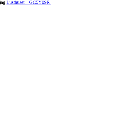
 jag
Lusthuset – GC5Y09R