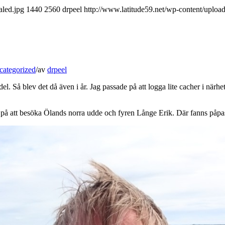
aled.jpg
1440
2560
drpeel
http://www.latitude59.net/wp-content/uplo
categorized
/
av
drpeel
. Så blev det då även i år. Jag passade på att logga lite cacher i närhe
e på att besöka Ölands norra udde och fyren Långe Erik. Där fanns påp