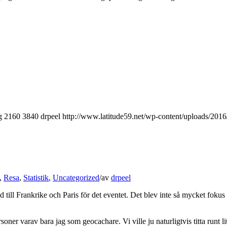
g
2160
3840
drpeel
http://www.latitude59.net/wp-content/uploads/20
,
Resa
,
Statistik
,
Uncategorized
/
av
drpeel
 ned till Frankrike och Paris för det eventet. Det blev inte så mycket f
soner varav bara jag som geocachare. Vi ville ju naturligtvis titta runt li