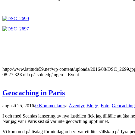
http://www.latitude59.net/wp-content/uploads/2016/08/DSC_2699.jp
08:27:32
Kolla på solnedgången – Event
Geocaching in Paris
augusti 25, 2016
/
0 Kommentarer
/
i
Äventyr
,
Blogg
,
Foto
,
Geocaching
I och med Scanias lansering av nya lastbilen fick jag tillfälle att åka
När jag var i Paris sist så var inte geocaching uppfunnet.
Vi kom ned på tisdag förmiddag och vi var ett litet sällskap på fyra per