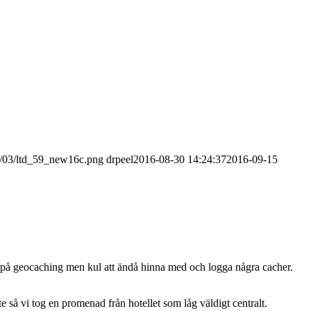
16/03/ltd_59_new16c.png
drpeel
2016-08-30 14:24:37
2016-09-15
okus på geocaching men kul att ändå hinna med och logga några cacher.
te så vi tog en promenad från hotellet som låg väldigt centralt.