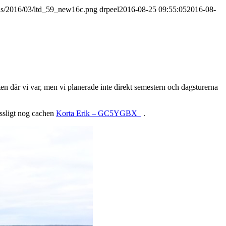
ads/2016/03/ltd_59_new16c.png
drpeel
2016-08-25 09:55:05
2016-08-
ten där vi var, men vi planerade inte direkt semestern och dagsturerna
assligt nog cachen
Korta Erik – GC5YGBX
.