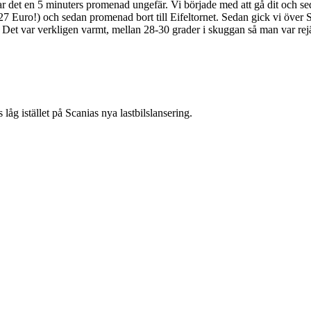
r det en 5 minuters promenad ungefär. Vi började med att gå dit och sed
7 Euro!) och sedan promenad bort till Eifeltornet. Sedan gick vi över Se
 Det var verkligen varmt, mellan 28-30 grader i skuggan så man var rejält 
åg istället på Scanias nya lastbilslansering.