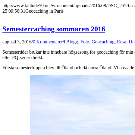
http://www.latitude59.net/wp-content/uploads/2016/08/DSC_2559-sc
25 09:56:31
Geocaching in Paris
Semestercaching sommaren 2016
augusti 3, 2016
/
0 Kommentarer
/
i
Blogg
,
Foto
,
Geocaching
,
Resa
,
Un
Semestertider brukar inte innebära högsäsong för geocaching för min del
efter PQ-serier direkt.
Första semestertrippen blev till Öland och då norra Öland. Vi passad