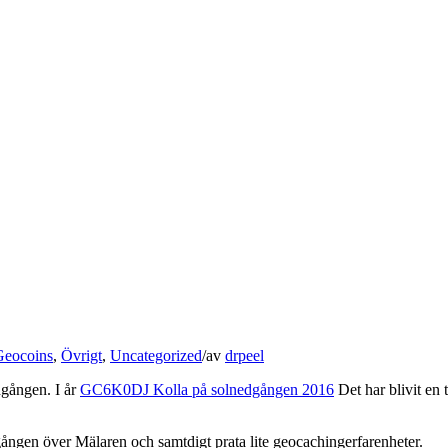
Geocoins
,
Övrigt
,
Uncategorized
/
av
drpeel
dgången. I år
GC6K0DJ Kolla på solnedgången 2016
Det har blivit en 
dgången över Mälaren och samtdigt prata lite geocachingerfarenheter.