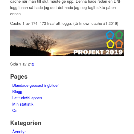
cache när man till slut måste ge upp. Denna hade redan en DNF
logg innan så hade jag sett det hade jag nog tagit sikte på en
annan.
Cache 1 av 174, 173 kvar att logga. (Unknown cache #1 2019)
Sida 1 av 2
1
2
Pages
Blandade geocachingbilder
Blogg
Latitude59 appen
Min statistik
Om
Kategorien
Äventyr