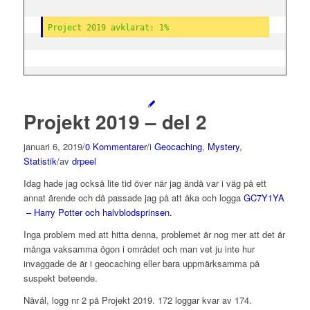
Project 2019 avklarat: 1%
Projekt 2019 – del 2
januari 6, 2019
/
0 Kommentarer
/
i
Geocaching
,
Mystery
,
Statistik
/
av
drpeel
Idag hade jag också lite tid över när jag ändå var i väg på ett
annat ärende och då passade jag på att åka och logga
GC7Y1YA
– Harry Potter och halvblodsprinsen.
Inga problem med att hitta denna, problemet är nog mer att det är
många vaksamma ögon i området och man vet ju inte hur
invaggade de är i geocaching eller bara uppmärksamma på
suspekt beteende.
Nåväl, logg nr 2 på Projekt 2019. 172 loggar kvar av 174.