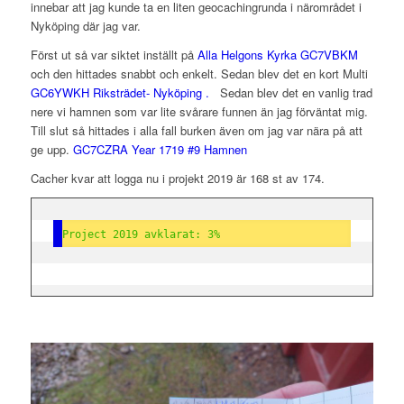
innebar att jag kunde ta en liten geocachingrunda i närområdet i
Nyköping där jag var.
Först ut så var siktet inställt på
Alla Helgons Kyrka GC7VBKM
och den hittades snabbt och enkelt. Sedan blev det en kort Multi
GC6YWKH Riksträdet- Nyköping .
Sedan blev det en vanlig trad
nere vi hamnen som var lite svårare funnen än jag förväntat mig.
Till slut så hittades i alla fall burken även om jag var nära på att
ge upp.
GC7CZRA Year 1719 #9 Hamnen
Cacher kvar att logga nu i projekt 2019 är 168 st av 174.
Project 2019 avklarat: 3%