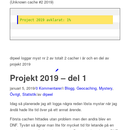
(Unknown cache #2 2019)
Project 2019 avklarat: 1%
drpeel loggar myst nr 2 av totalt 2 cacher i år och en del av
projekt 2019
Projekt 2019 – del 1
januari 5, 2019
/
0 Kommentarer
/
i
Blogg
,
Geocaching
,
Mystery
,
Övrigt
,
Statistik
/
av
drpeel
Idag så planerade jag att logga några redan lösta mystar när jag
ändå hade lite tid över på ett annat ärende.
Första cachen hittades utan problem men den andra blev en
DNF. Tyvärr så ägnar man lite för mycket tid för letande på en