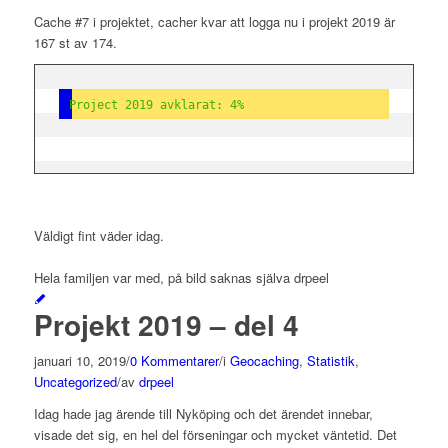
Cache #7 i projektet, cacher kvar att logga nu i projekt 2019 är
167 st av 174.
Project 2019 avklarat: 4%
Väldigt fint väder idag.
Hela familjen var med, på bild saknas själva drpeel
Projekt 2019 – del 4
januari 10, 2019
/
0 Kommentarer
/
i
Geocaching
,
Statistik
,
Uncategorized
/
av
drpeel
Idag hade jag ärende till Nyköping och det ärendet innebar,
visade det sig, en hel del förseningar och mycket väntetid. Det