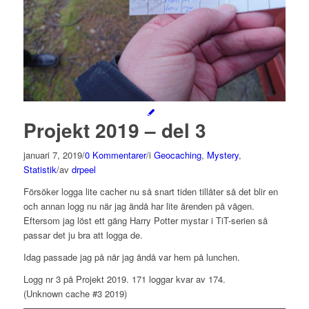
Projekt 2019 – del 3
januari 7, 2019
/
0 Kommentarer
/
i
Geocaching
,
Mystery
,
Statistik
/
av
drpeel
Försöker logga lite cacher nu så snart tiden tillåter så det blir en
och annan logg nu när jag ändå har lite ärenden på vägen.
Eftersom jag löst ett gäng Harry Potter mystar i TiT-serien så
passar det ju bra att logga de.
Idag passade jag på när jag ändå var hem på lunchen.
Logg nr 3 på Projekt 2019. 171 loggar kvar av 174.
(Unknown cache #3 2019)