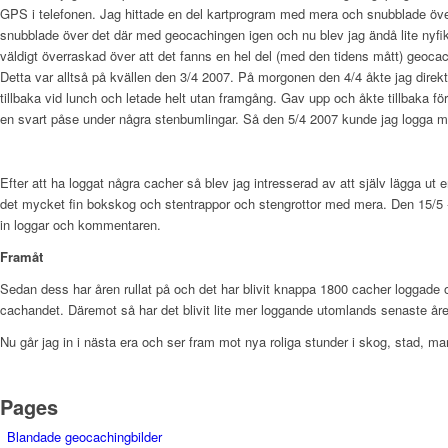
GPS i telefonen. Jag hittade en del kartprogram med mera och snubblade över 
snubblade över det där med geocachingen igen och nu blev jag ändå lite nyfiken.
väldigt överraskad över att det fanns en hel del (med den tidens mått) geocac
Detta var alltså på kvällen den 3/4 2007. På morgonen den 4/4 åkte jag direkt t
tillbaka vid lunch och letade helt utan framgång. Gav upp och åkte tillbaka för
en svart påse under några stenbumlingar. Så den 5/4 2007 kunde jag logga mi
Efter att ha loggat några cacher så blev jag intresserad av att själv lägga ut
det mycket fin bokskog och stentrappor och stengrottor med mera. Den 15/5 -200
in loggar och kommentaren.
Framåt
Sedan dess har åren rullat på och det har blivit knappa 1800 cacher loggade o
cachandet. Däremot så har det blivit lite mer loggande utomlands senaste åre
Nu går jag in i nästa era och ser fram mot nya roliga stunder i skog, stad, ma
Pages
Blandade geocachingbilder