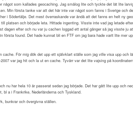
något som kallades geocaching. Jag smålog lite och tyckte det lät lite larvig
 Min första tanke var att det här inte var något som fanns i Sverige och defini
her i Södertälje. Det mest överraskande var ändå att det fanns en helt ny geo
ill platsen och började leta. Hittade ingenting. Visste inte vad jag letade efte
st dagen efter och nu var ju cachen loggad ett antal gånger så jag visste ju att
n första found. Det hade kunnat bli en FTF om jag bara hade varit lite mer u
 en cache. För mig dök det upp ett självklart ställe som jag ville visa upp och
7 var jag hit och la ut en cache. Tyvärr var det lite vajsing på koordinaterna 
ch nu har hela 10 år passerat sedan jag började. Det har gått lite upp och ne
t, bl a i Frankrike, Nederländerna och Tyskland.
rk, bunkrar och övergivna ställen.