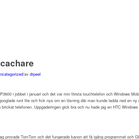
ocachare
ncategorized
/
av
drpeel
3600 i jobbet i januari och det var min första touchtelefon och Windows Mobi
g googlade runt lite och fick nys om en lösning där man kunde ladda ned en n
 ha brickat telefonen. Uppgaderingen gick bra och nu hade jag en HTC Windo
m. Jag provade TomTom och det fungerade kanon att få igång programmet och G