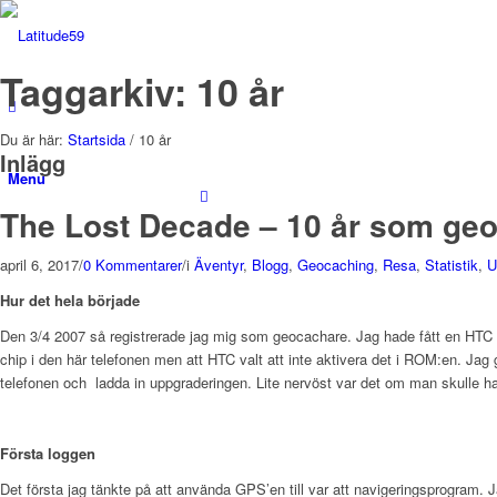
Taggarkiv: 10 år
Du är här:
Startsida
/
10 år
Inlägg
Menu
The Lost Decade – 10 år som ge
april 6, 2017
/
0 Kommentarer
/
i
Äventyr
,
Blogg
,
Geocaching
,
Resa
,
Statistik
,
U
Hur det hela började
Den 3/4 2007 så registrerade jag mig som geocachare. Jag hade fått en HTC P
chip i den här telefonen men att HTC valt att inte aktivera det i ROM:en. Ja
telefonen och ladda in uppgraderingen. Lite nervöst var det om man skulle
Första loggen
Det första jag tänkte på att använda GPS’en till var att navigeringsprogra