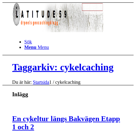
Sök
Menu
Menu
Taggarkiv: cykelcaching
Du är här:
Startsida
1
/
cykelcaching
Inlägg
En cykeltur längs Bakvägen Etapp
1 och 2