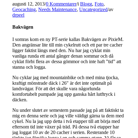
augusti 12, 2013
/
0 Kommentarer
/
i
Blogg
,
Foto
,
Geocaching
,
Needs Maintenance
,
Uncategorized
/
av
drpeel
Bakvägen
I somras kom en ny PT-serie kallas Bakvägen av PixieM.
Den angränsar lite till min cykelrutt och ett par tre cacher
ligger faktist längs med den. Nu har jag cyklat min
vanliga runda ett antal gånger denan sommar och då
cyklat förbi flera av dessa gömmor och inte haft ”tid” att
stanna och logga.
Nu cyklar jag med mountainbike och med mina tjocka,
kraftigt mönstrade däck i 26″ är det inte optimalt på
landsvägar. För att det skulle vara någorlunda
komfortabelt pumpade jag upp ganska hårt lutftryck i
däcken.
Nu under slutet av semestern passade jag på att faktiskt ta
mig en denna serie och jag ville väldigt gärna ta dem med
cykel. Nu la jag upp detta i två etapper till att börja med
eftersom tid inte växer på träd. På dessa två etapper har
jag loggat 10 av de 20 cacher i serien. Resterande 10
tänkte jag försöka logga i en och samma etapp. Vi får se