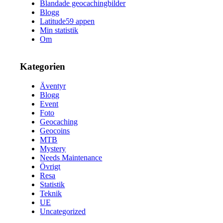
Blandade geocachingbilder
Blogg
Latitude59 appen
Min statistik
Om
Kategorien
Äventyr
Blogg
Event
Foto
Geocaching
Geocoins
MTB
Mystery
Needs Maintenance
Övrigt
Resa
Statistik
Teknik
UE
Uncategorized