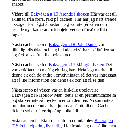
snabbt.
Vidare till
Bakvägen # 19 Ärende i skogen
Här var det till
skillnad från förra, rakt på cachen. Här har jag haft ärende
i skogen för något år sedan. Jag var ute på våren och
testade nya kameran och objektivet och försökte fota
fåglar.
Nästa cache i serien
Bakvägen #18 Pole Dance
var
tillfälligt disablad och jag hittade också bara ståltråden så
jag fick avstå från lite pole dance.
Nästa cache i serien
Bakvägen #17 Mångfaldseken
Det
var verkligen en maffig ek. Jag har aldrig lagt märke till
denna ek och de andra i omgivningen så det var intressant
att få lite information om denna ek och att få se den.
Nästa stopp på vägen var en hiskelig upplevelse,
Bakvägen #16 Hollow Man, detta är en premiumcache så
jag skriver inte så mycket mer om den här. Ni som inte är
premiummedlemmar kan ju passa på att bli det. Cachen
fick en solklar favoritpoäng i alla fall.
Sista cachen fär Etapp 1 på denna runda blev
Bakvägen
#15 Felnavigering livsfarligt
Här irrade jag också lite men