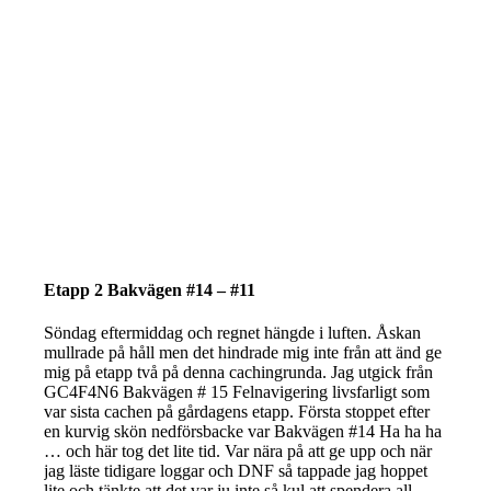
Etapp 2 Bakvägen #14 – #11
Söndag eftermiddag och regnet hängde i luften. Åskan
mullrade på håll men det hindrade mig inte från att änd ge
mig på etapp två på denna cachingrunda. Jag utgick från
GC4F4N6 Bakvägen # 15 Felnavigering livsfarligt som
var sista cachen på gårdagens etapp. Första stoppet efter
en kurvig skön nedförsbacke var Bakvägen #14 Ha ha ha
… och här tog det lite tid. Var nära på att ge upp och när
jag läste tidigare loggar och DNF så tappade jag hoppet
lite och tänkte att det var ju inte så kul att spendera all