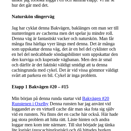
hur det går med det.
Naturskön slingerväg
Jag har cyklat denna Bakvägen, baklänges om man ser till
numreringen av cacherna men det spelar ju mindre roll.
Denna väg är fantastiskt vacker och naturskön. Man får
många fina härliga vyer längs med denna. Det är många
som uppskattar denna väg, det är en hel del cyklister och
en hel del nedcabbade söndagsbilister som uppskattar den
den kurviga och kuperade vägbanan. Men den är smal
och därför är det faktiskt väldigt smidigt att ta denna
cachingrunda med cykel. Det är vid vissa gömmor väldigt
svårt att parkera en bil. Cykel är inga problem.
Etapp 1 Bakvägen #20 – #15
Min början på denna runda startar vid
Bakvägen #20
Runstenen i Oxelby
Denna runsten har jag använt vid
loggandet av en virtuell cache där man ska fota sig själv
vid en runsten. Nu finns det en cache här också. Här hade
jag stora problem att hitta rätt. Läste hinten och andra
loggar men kom inte närmare. Till slut började jag tänka
lite logiskt (geocachinglogiskt) och då hittades burken