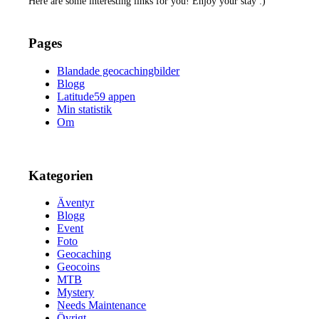
Here are some interesting links for you! Enjoy your stay :)
Pages
Blandade geocachingbilder
Blogg
Latitude59 appen
Min statistik
Om
Kategorien
Äventyr
Blogg
Event
Foto
Geocaching
Geocoins
MTB
Mystery
Needs Maintenance
Övrigt