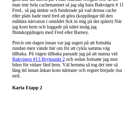
man inte hela cachenamnet så jag såg bara Bakvägen # 11
Fred.. så jag tänkte och funderade på vad denna cache
eller plats hade med fred att göra (kopplingar till den
militära närvaron i området fick in mig på det spåret) När
jag kom hem och loggade på nätet insåg jag
flintakopplingen med Fred eller Barney.
Precis om dagen innan var jag sugen på att fortsätta
rundan men vände här om för att cykla samma väg
tillbaka. På vägen tillbaka passade jag på att stanna vid
Bakvägen #13 Brytpunkt 2
och sedan fortsatte jag mot
bilen för vidare färd hem. Väl hemma så tog det inte så
lång tid innan åskan kom närmare och regnet började ösa
ned.
Karta Etapp 2