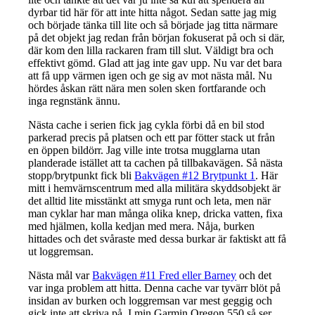
dyrbar tid här för att inte hitta något. Sedan satte jag mig
och började tänka till lite och så började jag titta närmare
på det objekt jag redan från början fokuserat på och si där,
där kom den lilla rackaren fram till slut. Väldigt bra och
effektivt gömd. Glad att jag inte gav upp. Nu var det bara
att få upp värmen igen och ge sig av mot nästa mål. Nu
hördes åskan rätt nära men solen sken fortfarande och
inga regnstänk ännu.
Nästa cache i serien fick jag cykla förbi då en bil stod
parkerad precis på platsen och ett par fötter stack ut från
en öppen bildörr. Jag ville inte trotsa mugglarna utan
planderade istället att ta cachen på tillbakavägen. Så nästa
stopp/brytpunkt fick bli
Bakvägen #12 Brytpunkt 1
. Här
mitt i hemvärnscentrum med alla militära skyddsobjekt är
det alltid lite misstänkt att smyga runt och leta, men när
man cyklar har man många olika knep, dricka vatten, fixa
med hjälmen, kolla kedjan med mera. Nåja, burken
hittades och det svåraste med dessa burkar är faktiskt att få
ut loggremsan.
Nästa mål var
Bakvägen #11 Fred eller Barney
och det
var inga problem att hitta. Denna cache var tyvärr blöt på
insidan av burken och loggremsan var mest geggig och
gick inte att skriva på. I min Garmin Oregon 550 så ser