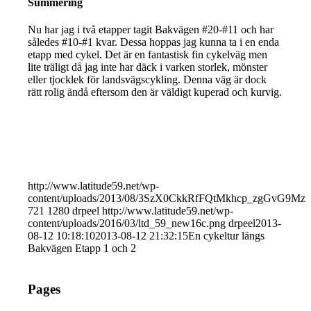
Summering
Nu har jag i två etapper tagit Bakvägen #20-#11 och har
således #10-#1 kvar. Dessa hoppas jag kunna ta i en enda
etapp med cykel. Det är en fantastisk fin cykelväg men
lite träligt då jag inte har däck i varken storlek, mönster
eller tjocklek för landsvägscykling. Denna väg är dock
rätt rolig ändå eftersom den är väldigt kuperad och kurvig.
http://www.latitude59.net/wp-
content/uploads/2013/08/3SzX0CkkRfFQtMkhcp_zgGvG9MzsI
721
1280
drpeel
http://www.latitude59.net/wp-
content/uploads/2016/03/ltd_59_new16c.png
drpeel
2013-
08-12 10:18:10
2013-08-12 21:32:15
En cykeltur längs
Bakvägen Etapp 1 och 2
Pages