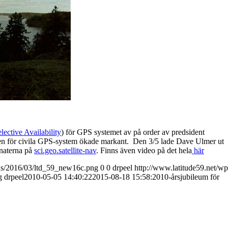
lective Availability
) för GPS systemet av på order av predsident
en för civila GPS-system ökade markant. Den 3/5 lade Dave Ulmer ut
inaterna på
sci.geo.satellite-nav
. Finns även video på det hela
här
ads/2016/03/ltd_59_new16c.png
0
0
drpeel
http://www.latitude59.net/wp
g
drpeel
2010-05-05 14:40:22
2015-08-18 15:58:20
10-årsjubileum för