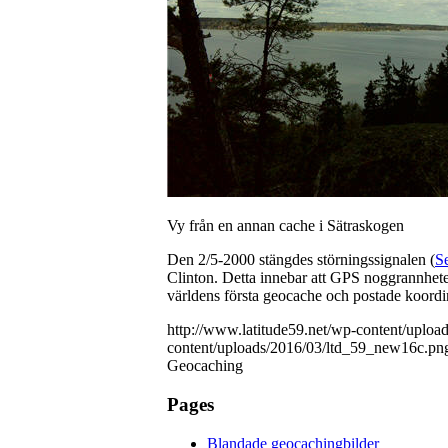
Vy från en annan cache i Sätraskogen
Den 2/5-2000 stängdes störningssignalen (
Se
Clinton. Detta innebar att GPS noggrannhet
världens första geocache och postade koord
http://www.latitude59.net/wp-content/uplo
content/uploads/2016/03/ltd_59_new16c.pn
Geocaching
Pages
Blandade geocachingbilder