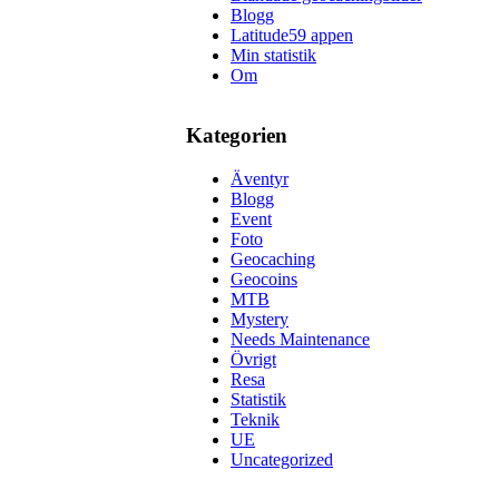
Blogg
Latitude59 appen
Min statistik
Om
Kategorien
Äventyr
Blogg
Event
Foto
Geocaching
Geocoins
MTB
Mystery
Needs Maintenance
Övrigt
Resa
Statistik
Teknik
UE
Uncategorized