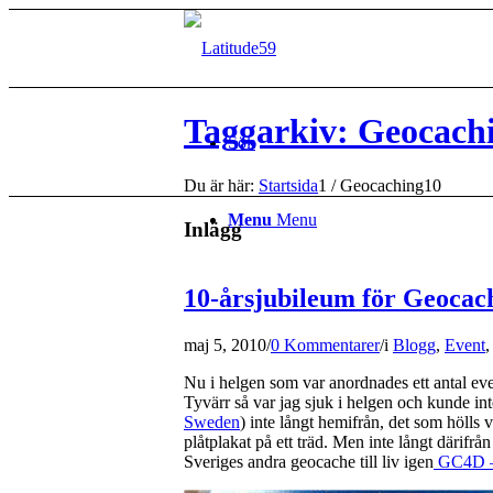
Taggarkiv: Geocach
Sök
Du är här:
Startsida
1
/
Geocaching10
Menu
Menu
Inlägg
10-årsjubileum för Geocac
maj 5, 2010
/
0 Kommentarer
/
i
Blogg
,
Event
Nu i helgen som var anordnades ett antal ev
Tyvärr så var jag sjuk i helgen och kunde int
Sweden
) inte långt hemifrån, det som hölls 
plåtplakat på ett träd. Men inte långt därifrån
Sveriges andra geocache till liv igen
GC4D –