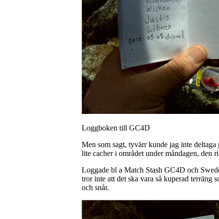
Loggboken till GC4D
Men som sagt, tyvärr kunde jag inte deltaga 
lite cacher i området under måndagen, den r
Loggade bl a Match Stash GC4D och Sweden’
tror inte att det ska vara så kuperad terräng 
och snår.