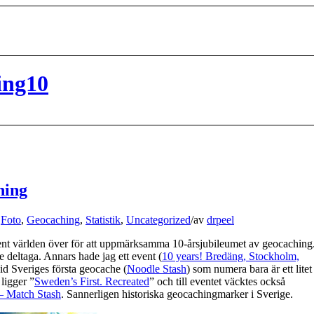
ing10
hing
,
Foto
,
Geocaching
,
Statistik
,
Uncategorized
/
av
drpeel
ent världen över för att uppmärksamma 10-årsjubileumet av geocaching
e deltaga. Annars hade jag ett event (
10 years! Bredäng, Stockholm,
vid Sveriges första geocache (
Noodle Stash
) som numera bara är ett litet
 ligger ”
Sweden’s First. Recreated
” och till eventet väcktes också
 Match Stash
. Sannerligen historiska geocachingmarker i Sverige.