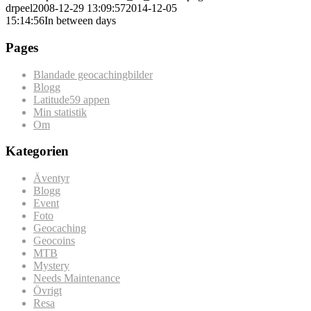
drpeel
2008-12-29 13:09:57
2014-12-05
15:14:56
In between days
Pages
Blandade geocachingbilder
Blogg
Latitude59 appen
Min statistik
Om
Kategorien
Äventyr
Blogg
Event
Foto
Geocaching
Geocoins
MTB
Mystery
Needs Maintenance
Övrigt
Resa