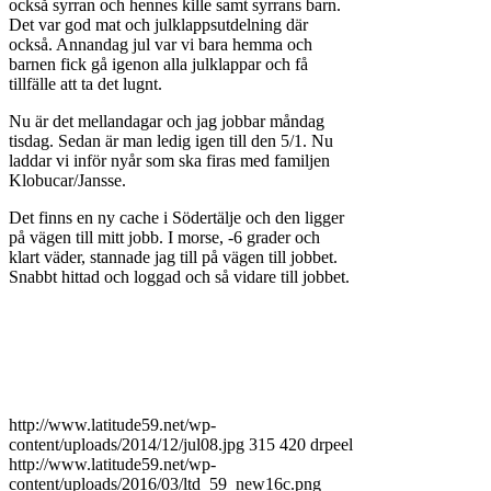
också syrran och hennes kille samt syrrans barn.
Det var god mat och julklappsutdelning där
också. Annandag jul var vi bara hemma och
barnen fick gå igenon alla julklappar och få
tillfälle att ta det lugnt.
Nu är det mellandagar och jag jobbar måndag
tisdag. Sedan är man ledig igen till den 5/1. Nu
laddar vi inför nyår som ska firas med familjen
Klobucar/Jansse.
Det finns en ny cache i Södertälje och den ligger
på vägen till mitt jobb. I morse, -6 grader och
klart väder, stannade jag till på vägen till jobbet.
Snabbt hittad och loggad och så vidare till jobbet.
http://www.latitude59.net/wp-
content/uploads/2014/12/jul08.jpg
315
420
drpeel
http://www.latitude59.net/wp-
content/uploads/2016/03/ltd_59_new16c.png