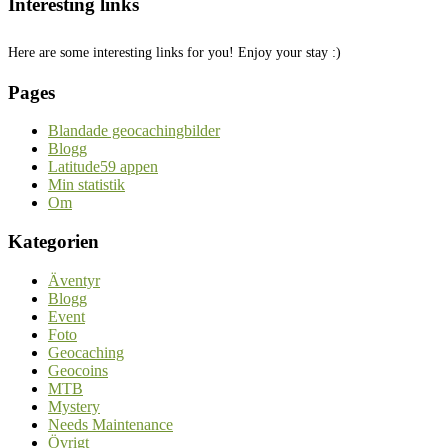
Interesting links
Here are some interesting links for you! Enjoy your stay :)
Pages
Blandade geocachingbilder
Blogg
Latitude59 appen
Min statistik
Om
Kategorien
Äventyr
Blogg
Event
Foto
Geocaching
Geocoins
MTB
Mystery
Needs Maintenance
Övrigt