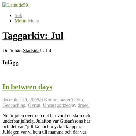
Sök
Menu
Menu
Taggarkiv: Jul
Du är här:
Startsida
1
/
Jul
Inlägg
In between days
december 29, 2008
/
0 Kommentarer
/
i
Foto
,
Geocaching
,
Övrigt
,
Uncategorized
/
av
drpeel
Nu är julen över och det har varit en skön och
underbar julhelg. Julafton var Gustafssons här
och det var ”julfika” och mycket klappar.
Juldagen var vi hem till mamma och där var