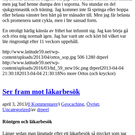
men jag bad henne dumpa den i soporna. Nu stundar en del
sjukgymnastik och träning. Jag kommer inte få springa eller hoppa
eller belasta vänster ben hårt på tre månader till. Men jag får belasta
och promenera samt cykla, men i lite sansad form.
En otroligt härlig känsla av frihet har infunnit sig. Jag kan börja gå
och röra mig normalt igen. Jag har varit ute och kört bil vilket var
lite ringrostigt efter 11 veckors uppehåll.
http://www.latitude59.net/wp-
content/uploads/2013/04/ortos_sop.jpg
506
1280
drpeel
http://www.latitude59.net/wp-
content/uploads/2016/03/ltd_59_new16c.png
drpeel
2013-04-04
21:30:18
2013-04-04 21:30:18
No more Ortos (och kryckor)
Ser fram mot läkarbesök
april 3, 2013
/
0 Kommentarer
/
i
Geocaching
,
Övrigt
,
Uncategorized
/
av
drpeel
Röntgen och läkarbesök
Länge sedan man längtade efter ett läkarbesök så mycket som jag