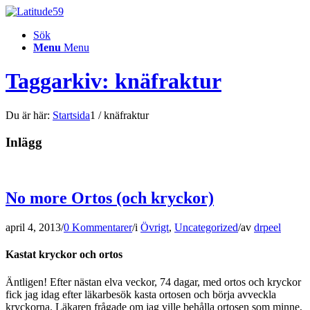
Sök
Menu
Menu
Taggarkiv: knäfraktur
Du är här:
Startsida
1
/
knäfraktur
Inlägg
No more Ortos (och kryckor)
april 4, 2013
/
0 Kommentarer
/
i
Övrigt
,
Uncategorized
/
av
drpeel
Kastat kryckor och ortos
Äntligen! Efter nästan elva veckor, 74 dagar, med ortos och kryckor
fick jag idag efter läkarbesök kasta ortosen och börja avveckla
kryckorna. Läkaren frågade om jag ville behålla ortosen som minne,