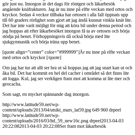
gör just nu. Imorgon är det dags för röntgen och läkarbesök
angående knäfrakturen. Jag är nu inne på elfte veckan med ortos och
kryckor. Sedan 4 veckor tillbaka har ortosen i alla fall öppnats upp
till 60 graders rörlighet som gjort att jag ändå kunnat vinkla knät lite.
Det har inte varit möjligt för mig att köra bil under denna period och
jag hoppas att efter läkarbesöket imorgon få ta av ortosen och börja
stödja på benet. Förhoppningsvis då också börja med lite
sjukgymnastik och börja träna upp benet.
[quote align=”center” color=”#999999″]Är nu inne på elfte veckan
med ortos och kryckor [/quote]
Om jag har tur att allt ser bra ut så hoppas jag att jag snart kan ut och
åka bil. Det har kommit en hel del cacher i området så det finns lite
att logga. Kul, jag ser verkligen fram mot att komma ut lite mer och
geocacha.
Som sagt, en mycket spännande dag imorgon.
http://www.latitude59.net/wp-
content/uploads/2013/04/utsikt_mars_lat59.jpg
649
960
drpeel
http://www.latitude59.net/wp-
content/uploads/2016/03/ltd_59_new16c.png
drpeel
2013-04-03
20:22:08
2013-04-03 20:22:08
Ser fram mot läkarbesök