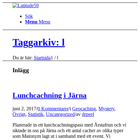
Sök
Menu
Menu
Taggarkiv: l
Du är här:
Startsida
1
/
l
Inlägg
Lunchcachning i Järna
juni 2, 2017
/
0 Kommentarer
/
i
Geocaching
,
Mystery
,
Övrigt
,
Statistik
,
Uncategorized
/
av
drpeel
Planerade in ett lunchcachningspass med Årstafrun och vi
siktade in oss på Järna och ett antal cacher av olika typer
som Matonym lagt ut i samband med ett event. Vi