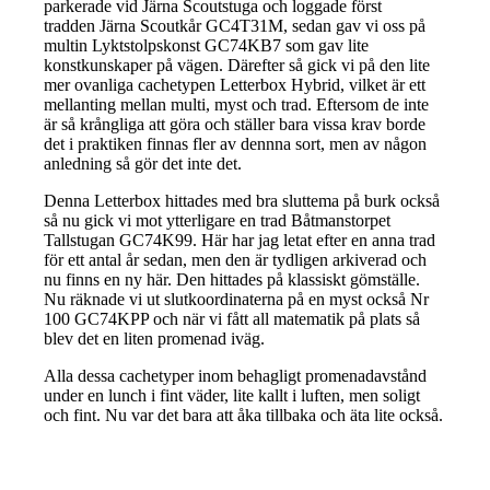
parkerade vid Järna Scoutstuga och loggade först
tradden Järna Scoutkår GC4T31M, sedan gav vi oss på
multin Lyktstolpskonst GC74KB7 som gav lite
konstkunskaper på vägen. Därefter så gick vi på den lite
mer ovanliga cachetypen Letterbox Hybrid, vilket är ett
mellanting mellan multi, myst och trad. Eftersom de inte
är så krångliga att göra och ställer bara vissa krav borde
det i praktiken finnas fler av dennna sort, men av någon
anledning så gör det inte det.
Denna Letterbox hittades med bra sluttema på burk också
så nu gick vi mot ytterligare en trad Båtmanstorpet
Tallstugan GC74K99. Här har jag letat efter en anna trad
för ett antal år sedan, men den är tydligen arkiverad och
nu finns en ny här. Den hittades på klassiskt gömställe.
Nu räknade vi ut slutkoordinaterna på en myst också Nr
100 GC74KPP och när vi fått all matematik på plats så
blev det en liten promenad iväg.
Alla dessa cachetyper inom behagligt promenadavstånd
under en lunch i fint väder, lite kallt i luften, men soligt
och fint. Nu var det bara att åka tillbaka och äta lite också.