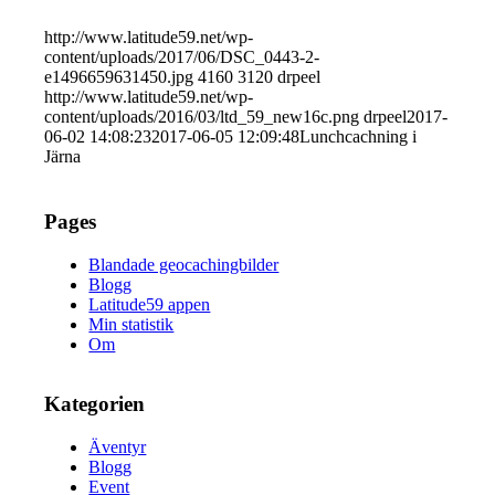
http://www.latitude59.net/wp-
content/uploads/2017/06/DSC_0443-2-
e1496659631450.jpg
4160
3120
drpeel
http://www.latitude59.net/wp-
content/uploads/2016/03/ltd_59_new16c.png
drpeel
2017-
06-02 14:08:23
2017-06-05 12:09:48
Lunchcachning i
Järna
Pages
Blandade geocachingbilder
Blogg
Latitude59 appen
Min statistik
Om
Kategorien
Äventyr
Blogg
Event