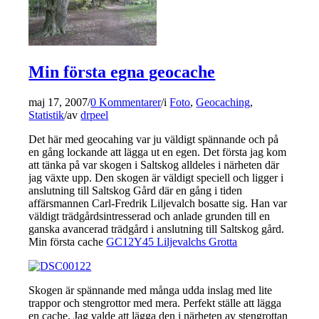
Min första egna geocache
maj 17, 2007
/
0 Kommentarer
/
i
Foto
,
Geocaching
,
Statistik
/
av
drpeel
Det här med geocahing var ju väldigt spännande och på
en gång lockande att lägga ut en egen. Det första jag kom
att tänka på var skogen i Saltskog alldeles i närheten där
jag växte upp. Den skogen är väldigt speciell och ligger i
anslutning till Saltskog Gård där en gång i tiden
affärsmannen Carl-Fredrik Liljevalch bosatte sig. Han var
väldigt trädgårdsintresserad och anlade grunden till en
ganska avancerad trädgård i anslutning till Saltskog gård.
Min första cache
GC12Y45 Liljevalchs Grotta
Skogen är spännande med många udda inslag med lite
trappor och stengrottor med mera. Perfekt ställe att lägga
en cache. Jag valde att lägga den i närheten av stengrottan