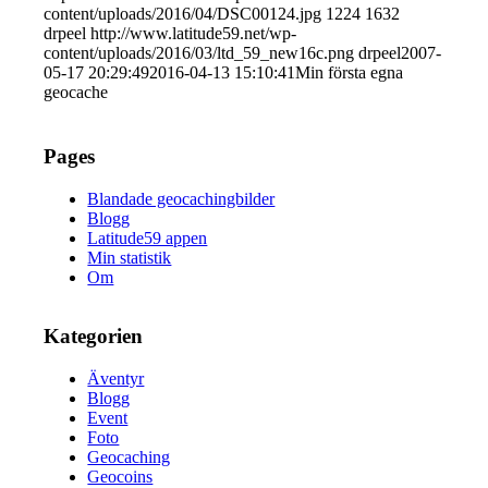
content/uploads/2016/04/DSC00124.jpg
1224
1632
drpeel
http://www.latitude59.net/wp-
content/uploads/2016/03/ltd_59_new16c.png
drpeel
2007-
05-17 20:29:49
2016-04-13 15:10:41
Min första egna
geocache
Pages
Blandade geocachingbilder
Blogg
Latitude59 appen
Min statistik
Om
Kategorien
Äventyr
Blogg
Event
Foto
Geocaching
Geocoins