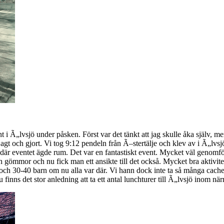
t i Ã„lvsjö under påsken. Först var det tänkt att jag skulle åka själv, m
agt och gjort. Vi tog 9:12 pendeln från Ã–stertälje och klev av i Ã„lvsj
r eventet ägde rum. Det var en fantastiskt event. Mycket väl genomfört
ch gömmor och nu fick man ett ansikte till det också. Mycket bra aktivite
 och 30-40 barn om nu alla var där. Vi hann dock inte ta så många cac
nns det stor anledning att ta ett antal lunchturer till Ã„lvsjö inom när