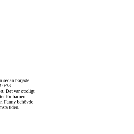
en sedan började
ö 9:38.
. Det var otroligt
ter för barnen
her, Fanny behövde
msta tiden.