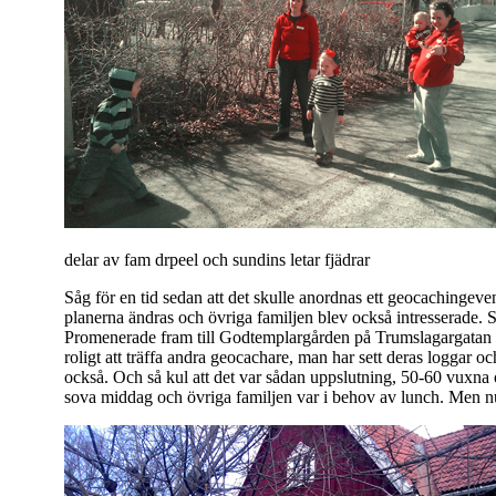
delar av fam drpeel och sundins letar fjädrar
Såg för en tid sedan att det skulle anordnas ett geocachingeven
planerna ändras och övriga familjen blev också intresserade. S
Promenerade fram till Godtemplargården på Trumslagargatan dä
roligt att träffa andra geocachare, man har sett deras loggar o
också. Och så kul att det var sådan uppslutning, 50-60 vuxna
sova middag och övriga familjen var i behov av lunch. Men nu fi