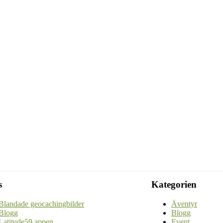
s
Kategorien
Blandade geocachingbilder
Äventyr
Blogg
Blogg
Latitude59 appen
Event