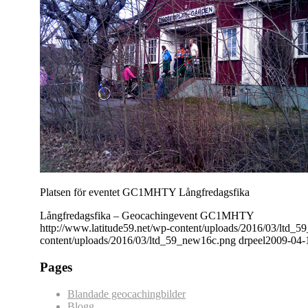
Platsen för eventet GC1MHTY Långfredagsfika
Långfredagsfika – Geocachingevent GC1MHTY
http://www.latitude59.net/wp-content/uploads/2016/03/ltd_
content/uploads/2016/03/ltd_59_new16c.png
drpeel
2009-04-
Pages
Blandade geocachingbilder
Blogg