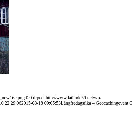
59_new16c.png
0
0
drpeel
http://www.latitude59.net/wp-
10 22:29:06
2015-08-18 09:05:53
Långfredagsfika – Geocachingeve