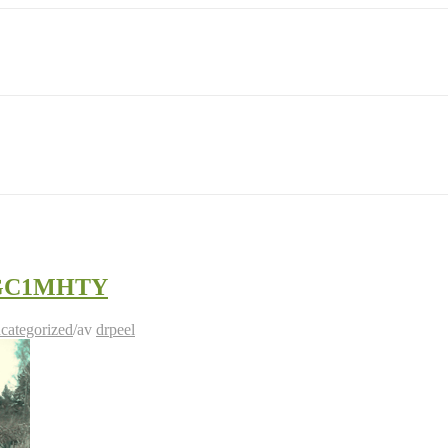
t GC1MHTY
categorized
/
av
drpeel