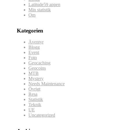
Latitude59 appen
Min statistik
Om
Kategorien
Äventyr
Blogg
Event
Foto
Geocaching
Geocoins
MTB
Mystery
Needs Maintenance
Övrigt
Resa
Statistik
Teknik
UE
Uncategorized