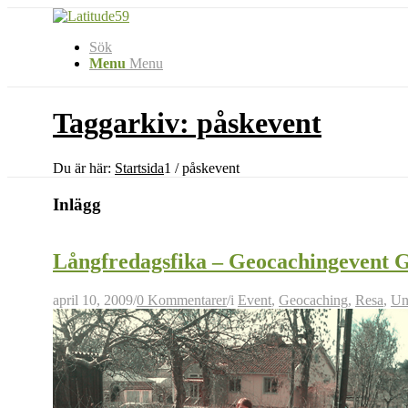
Sök
Menu
Menu
Taggarkiv: påskevent
Du är här:
Startsida
1
/
påskevent
Inlägg
Långfredagsfika – Geocachingeven
april 10, 2009
/
0 Kommentarer
/
i
Event
,
Geocaching
,
Resa
,
Un