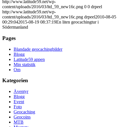
http://www.latitude59.net/wp-
content/uploads/2016/03/ltd_59_new16c.png
0
0
drpeel
http://www.latitude59.net/wp-
content/uploads/2016/03/ltd_59_new16c.png
drpeel
2010-08-05
00:29:04
2015-08-19 08:37:19
En liten geocachingtur i
Södermanland
Pages
Blandade geocachingbilder
Blogg
Latitude59 appen
Min statistik
Om
Kategorien
Äventyr
Blogg
Event
Foto
Geocaching
Geocoins
MTB