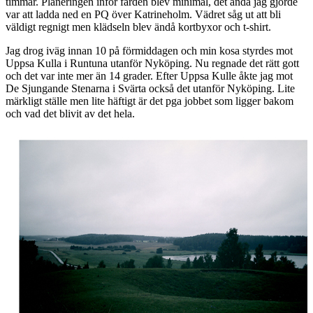
timmar. Planeringen inför färden blev minimal, det ända jag gjorde
var att ladda ned en PQ över Katrineholm. Vädret såg ut att bli
väldigt regnigt men klädseln blev ändå kortbyxor och t-shirt.
Jag drog iväg innan 10 på förmiddagen och min kosa styrdes mot
Uppsa Kulla i Runtuna utanför Nyköping. Nu regnade det rätt gott
och det var inte mer än 14 grader. Efter Uppsa Kulle åkte jag mot
De Sjungande Stenarna i Svärta också det utanför Nyköping. Lite
märkligt ställe men lite häftigt är det pga jobbet som ligger bakom
och vad det blivit av det hela.