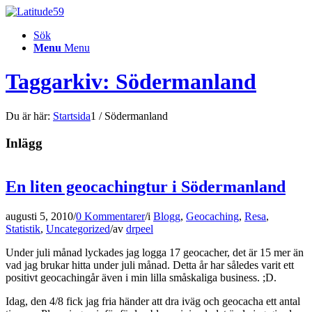
Sök
Menu
Menu
Taggarkiv: Södermanland
Du är här:
Startsida
1
/
Södermanland
Inlägg
En liten geocachingtur i Södermanland
augusti 5, 2010
/
0 Kommentarer
/
i
Blogg
,
Geocaching
,
Resa
,
Statistik
,
Uncategorized
/
av
drpeel
Under juli månad lyckades jag logga 17 geocacher, det är 15 mer än
vad jag brukar hitta under juli månad. Detta år har således varit ett
positivt geocachingår även i min lilla småskaliga business. ;D.
Idag, den 4/8 fick jag fria händer att dra iväg och geocacha ett antal