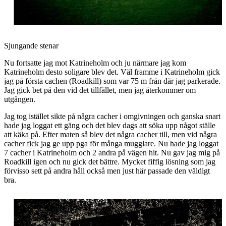
Sjungande stenar
Nu fortsatte jag mot Katrineholm och ju närmare jag kom
Katrineholm desto soligare blev det. Väl framme i Katrineholm gick
jag på första cachen (Roadkill) som var 75 m från där jag parkerade.
Jag gick bet på den vid det tillfället, men jag återkommer om
utgången.
Jag tog istället sikte på några cacher i omgivningen och ganska snart
hade jag loggat ett gäng och det blev dags att söka upp något ställe
att käka på. Efter maten så blev det några cacher till, men vid några
cacher fick jag ge upp pga för många mugglare. Nu hade jag loggat
7 cacher i Katrineholm och 2 andra på vägen hit. Nu gav jag mig på
Roadkill igen och nu gick det bättre. Mycket fiffig lösning som jag
förvisso sett på andra håll också men just här passade den väldigt
bra.