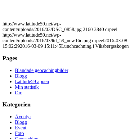
http://www.latitude59.net/wp-
content/uploads/2016/03/DSC_0858.jpg
2160
3840
drpeel
http://www.latitude59.net/wp-
content/uploads/2016/03/ltd_59_new16c.png
drpeel
2016-03-08
15:02:29
2016-03-09 15:11:45
Lunchcachning i Viksbergsskogen
Pages
Blandade geocachingbilder
Blogg
Latitude59 appen
Min statistik
Om
Kategorien
Äventyr
Blogg
Event
Foto
Geocaching