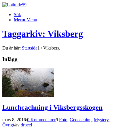
Sök
Menu
Menu
Taggarkiv: Viksberg
Du är här:
Startsida
1
/
Viksberg
Inlägg
Lunchcachning i Viksbergsskogen
mars 8, 2016
/
0 Kommentarer
/
i
Foto
,
Geocaching
,
Mystery
,
Övrigt
/
av
drpeel