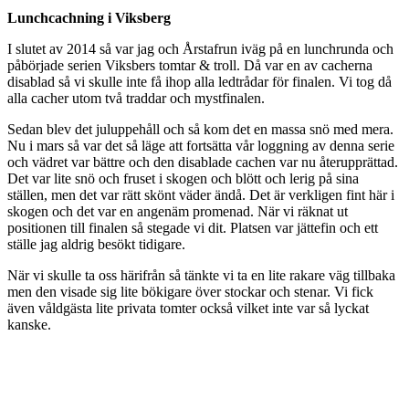
Lunchcachning i Viksberg
I slutet av 2014 så var jag och Årstafrun iväg på en lunchrunda och
påbörjade serien Viksbers tomtar & troll. Då var en av cacherna
disablad så vi skulle inte få ihop alla ledtrådar för finalen. Vi tog då
alla cacher utom två traddar och mystfinalen.
Sedan blev det juluppehåll och så kom det en massa snö med mera.
Nu i mars så var det så läge att fortsätta vår loggning av denna serie
och vädret var bättre och den disablade cachen var nu återupprättad.
Det var lite snö och fruset i skogen och blött och lerig på sina
ställen, men det var rätt skönt väder ändå. Det är verkligen fint här i
skogen och det var en angenäm promenad. När vi räknat ut
positionen till finalen så stegade vi dit. Platsen var jättefin och ett
ställe jag aldrig besökt tidigare.
När vi skulle ta oss härifrån så tänkte vi ta en lite rakare väg tillbaka
men den visade sig lite bökigare över stockar och stenar. Vi fick
även våldgästa lite privata tomter också vilket inte var så lyckat
kanske.