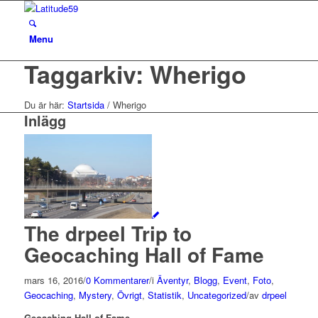
Menu
Taggarkiv: Wherigo
Du är här:
Startsida
/
Wherigo
Inlägg
The drpeel Trip to
Geocaching Hall of Fame
mars 16, 2016
/
0 Kommentarer
/
i
Äventyr
,
Blogg
,
Event
,
Foto
,
Geocaching
,
Mystery
,
Övrigt
,
Statistik
,
Uncategorized
/
av
drpeel
Geoaching Hall of Fame