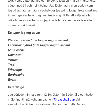
åka. Först satte jag mig och försökte lösa en massa mystar efter
vägen ned till och i Linköping. Jag löste några men sedan kom
jag på att jag har några cachetyper jag aldrig loggat trots snart nio
år som geocachare. Jag bestämde mig då för att välja ut alla
olika typer av cacher som jag kunde hitta som passade utefter
rutten och vid målet.
De typer jag tog ut var
Webcam cache (inte loggat någon sådan)
Letterbox hybrid (inte loggat någon sådan)
Multi-cache
Unknown
Virtual
Trad
Whereigo
Earthcache
Event
Here we go
Jag började min resa runt 12:30, åkte från Södertälje och hade
målet inställt på webcam cachen
73 baseball cap
vid
skogskyrkogården i Stockholm. Det var mer trafik än jag