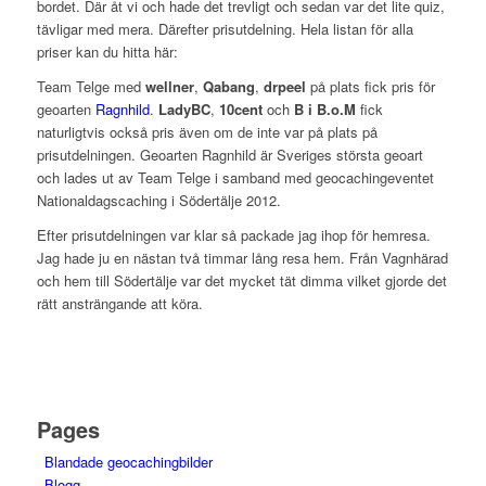
bordet. Där åt vi och hade det trevligt och sedan var det lite quiz,
tävligar med mera. Därefter prisutdelning. Hela listan för alla
priser kan du hitta här:
Team Telge med
wellner
,
Qabang
,
drpeel
på plats fick pris för
geoarten
Ragnhild
.
LadyBC
,
10cent
och
B i B.o.M
fick
naturligtvis också pris även om de inte var på plats på
prisutdelningen. Geoarten Ragnhild är Sveriges största geoart
och lades ut av Team Telge i samband med geocachingeventet
Nationaldagscaching i Södertälje 2012.
Efter prisutdelningen var klar så packade jag ihop för hemresa.
Jag hade ju en nästan två timmar lång resa hem. Från Vagnhärad
och hem till Södertälje var det mycket tät dimma vilket gjorde det
rätt ansträngande att köra.
Pages
Blandade geocachingbilder
Blogg