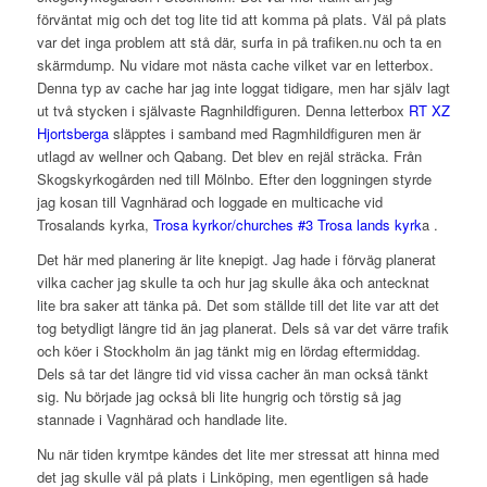
förväntat mig och det tog lite tid att komma på plats. Väl på plats
var det inga problem att stå där, surfa in på trafiken.nu och ta en
skärmdump. Nu vidare mot nästa cache vilket var en letterbox.
Denna typ av cache har jag inte loggat tidigare, men har själv lagt
ut två stycken i självaste Ragnhildfiguren. Denna letterbox
RT XZ
Hjortsberga
släpptes i samband med Ragmhildfiguren men är
utlagd av wellner och Qabang. Det blev en rejäl sträcka. Från
Skogskyrkogården ned till Mölnbo. Efter den loggningen styrde
jag kosan till Vagnhärad och loggade en multicache vid
Trosalands kyrka,
Trosa kyrkor/churches #3 Trosa lands kyrk
a .
Det här med planering är lite knepigt. Jag hade i förväg planerat
vilka cacher jag skulle ta och hur jag skulle åka och antecknat
lite bra saker att tänka på. Det som ställde till det lite var att det
tog betydligt längre tid än jag planerat. Dels så var det värre trafik
och köer i Stockholm än jag tänkt mig en lördag eftermiddag.
Dels så tar det längre tid vid vissa cacher än man också tänkt
sig. Nu började jag också bli lite hungrig och törstig så jag
stannade i Vagnhärad och handlade lite.
Nu när tiden krymtpe kändes det lite mer stressat att hinna med
det jag skulle väl på plats i Linköping, men egentligen så hade