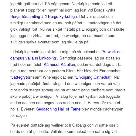
jag rätt gott om tid. På väg genom Norrköping hade jag ett
planerat stopp för en mystfinal som jag löst vid Borgs kyrka,
Borgs församling # 2 Borgs kyrkstuga
. Det var snabbt och
smidigt i samband med en av- och påfart till motorvägen så det
gick väldigt fort. Nu var siktet inställt på Linköping och där skulle
jag logga en virtual, en trad, en wherigo, en earthcache samt
slutligen själva eventet som jag skulle gå på.
I Linköping hade jag siktat in mig i på virtualcachen ”
Artwork on
campus valla in Linköping”
. Samtidigt passade jag på att ta en
trad i det området.
Kårhuset Kårallen
, sedan var det dags att ta
sig in mot centrum och parkera bilen. Här blev det Earthcachen
”
Jättegrytor
” samt Whereigo cachen ”
Linköping Cathedral
”. När
jag hade påbörjat första steget i den whereigon och var på väg
mot andra steget sprang jag på ett stort gäng cachare som precis
skulle påbörja whereigon. Vi slog följe runt kyrkan och loggade
sedan cachen och begav oss sedan ned till Harrys där eventet
hölls. Eventet
Geocaching Hall of Fame
blev nionde cachetypen
för dagen
På eventet träffade jag wellner och Qabang och vi satte oss till
bords och åt grillbuffé. Vallafrun kom också och satte sig vid