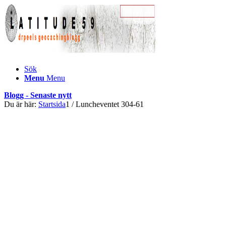
Sök
Menu
Menu
Blogg - Senaste nytt
Du är här:
Startsida
1
/
Luncheventet 304-61