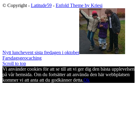
© Copyright -
Latitude59
-
Enfold Theme by Kriesi
Nytt lunchevent sista fredagen i oktober
Farsdagsgeocaching
Scroll to top
Vi använder cookies för att se till att vi ger dig den bästa upplevelsen
på vår hemsida. Om du fortsätter att använda den här webbplatsen
kommer vi att anta att du godkänner detta.
Ok