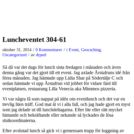
Luncheventet 304-61
oktober 31, 2014
/
0 Kommentarer
/
i
Event
,
Geocaching
,
Uncategorized
/
av
drpeel
Så då var det dags för lunch sista fredagen i månaden och även
denna gång var det gjort till ett event. Jag axlade Årstafruns idé från
förra månaden. Jag hämtade upp Lidia Shar på Södertälje C och
sedan hämtade vi upp Årstafrun vid jobbet för vidare färd till
eventplatsen, restaurang Lilla Venecia aka Mimmos pizzeria.
Vi var några få som nappat på idén om eventlunch och det var en
trevlig liten träff. God mat åt vi i alla fall, och jag hade gjort en myst
som jag delade ut till lunchdeltagarna. Efter lite eller rätt mycket
hintande och bekräftande eller nekande så lyckades de lösa
slutkoordinaterna.
Efter avslutad lunch så gick vi i gemensam trupp för loggning av