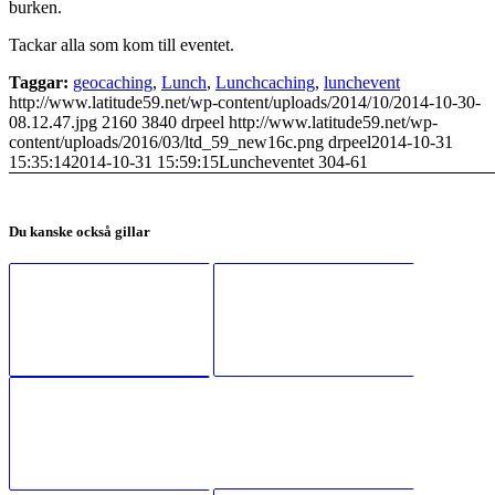
burken.
Tackar alla som kom till eventet.
Taggar:
geocaching
,
Lunch
,
Lunchcaching
,
lunchevent
http://www.latitude59.net/wp-content/uploads/2014/10/2014-10-30-
08.12.47.jpg
2160
3840
drpeel
http://www.latitude59.net/wp-
content/uploads/2016/03/ltd_59_new16c.png
drpeel
2014-10-31
15:35:14
2014-10-31 15:59:15
Luncheventet 304-61
Du kanske också gillar